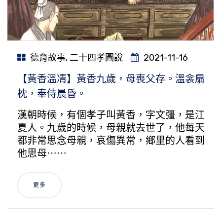
德育故事
,
二十四孝圖說
2021-11-16
【黃香溫凊】黃香九歲，母喪父存。溫衾扇
枕，奉侍晨昏。
漢朝時候，有個孝子叫黃香，字文彊，是江
夏人。九歲的時候，母親就去世了，他每天
都非常思念母親，哀傷異常，鄉里的人看到
他思母⋯⋯
更多