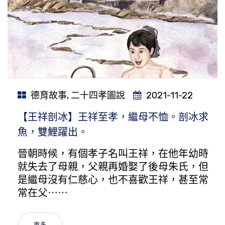
德育故事
,
二十四孝圖說
2021-11-22
【王祥剖冰】王祥至孝，繼母不恤。剖冰求
魚，雙鯉躍出。
晉朝時候，有個孝子名叫王祥，在他年幼時
就失去了母親，父親再婚娶了後母朱氏，但
是繼母沒有仁慈心，也不喜歡王祥，甚至常
常在父⋯⋯
更多