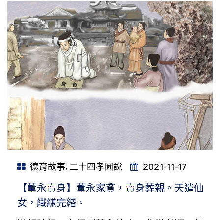
德育故事
,
二十四孝圖說
2021-11-17
【董永賣身】董永家貧，賣身葬親。天遣仙
女，織縑完緡。