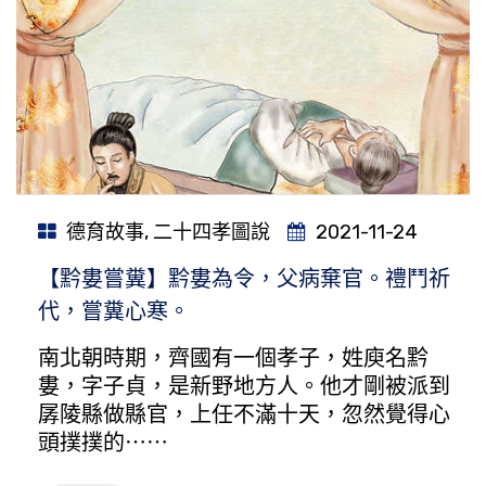
德育故事
,
二十四孝圖說
2021-11-24
【黔婁嘗糞】黔婁為令，父病棄官。禮鬥祈
代，嘗糞心寒。
南北朝時期，齊國有一個孝子，姓庾名黔
婁，字子貞，是新野地方人。他才剛被派到
孱陵縣做縣官，上任不滿十天，忽然覺得心
頭撲撲的⋯⋯