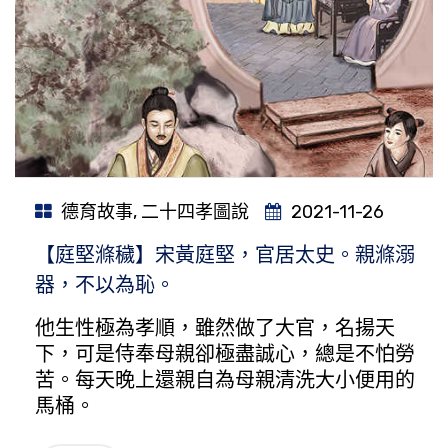
德育故事
,
二十四孝圖說
2021-11-26
【庭堅滌穢】宋黃庭堅，官居太史。親滌溺
器，不以為恥。
他生性極為孝順，雖然做了大官，名揚天
下，可是侍奉母親卻極盡誠心，總是不怕勞
苦。每天晚上還親自為母親清洗大小便用的
馬桶。