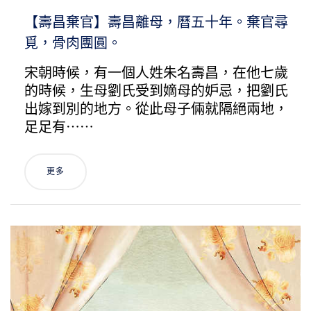
【壽昌棄官】壽昌離母，曆五十年。棄官尋
覓，骨肉團圓。
宋朝時候，有一個人姓朱名壽昌，在他七歲
的時候，生母劉氏受到嫡母的妒忌，把劉氏
出嫁到別的地方。從此母子倆就隔絕兩地，
足足有⋯⋯
更多