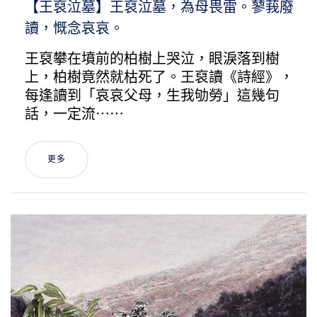
【王裒泣墓】王裒泣墓，為母畏雷。蓼莪廢
讀，慨念哀哀。
王裒攀在墳前的柏樹上哭泣，眼淚落到樹
上，柏樹竟然就枯死了。王裒讀《詩經》，
每逢讀到「哀哀父母，生我劬勞」這幾句
話，一定流⋯⋯
更多