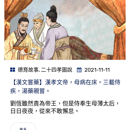
德育故事
,
二十四孝圖說
2021-11-11
【漢文嘗藥】漢孝文帝，母病在床。三載侍
疾，湯藥親嘗。
劉恆雖然貴為帝王，但是侍奉生母薄太后，
日日夜夜，從來不敢懈怠。
更多