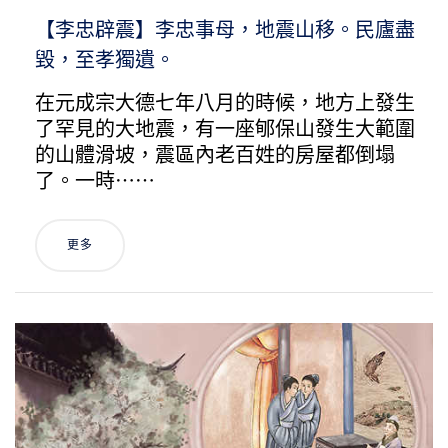
【李忠辟震】李忠事母，地震山移。民廬盡
毀，至孝獨遺。
在元成宗大德七年八月的時候，地方上發生
了罕見的大地震，有一座郇保山發生大範圍
的山體滑坡，震區內老百姓的房屋都倒塌
了。一時⋯⋯
更多