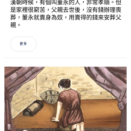
漢朝時候，有個叫董永的人，非常孝順。但
是家裡很窮苦，父親去世後，沒有錢辦理喪
葬，董永就賣身為奴，用賣得的錢來安葬父
親。
更多