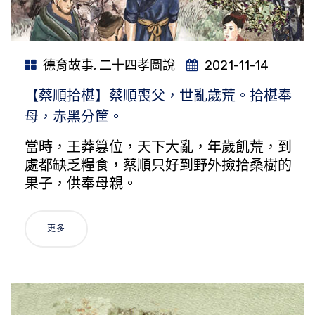
德育故事
,
二十四孝圖說
2021-11-14
【蔡順拾椹】蔡順喪父，世亂歲荒。拾椹奉
母，赤黑分筐。
當時，王莽篡位，天下大亂，年歲飢荒，到
處都缺乏糧食，蔡順只好到野外撿拾桑樹的
果子，供奉母親。
更多