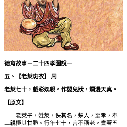
德育故事－二十四孝圖說一
五、【老萊斑衣】 周
老萊七十，戲彩娛親。作嬰兒狀，爛漫天真。
【原文】
老萊子，姓萊，佚其名，楚人，至孝，奉
二親極其甘脆。行年七十，言不稱老。嘗著五