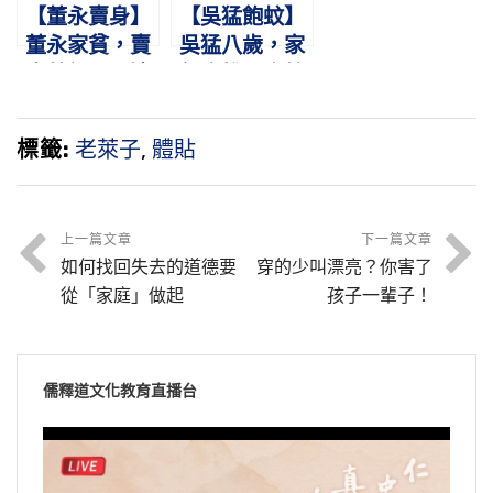
【董永賣身】
【吳猛飽蚊】
董永家貧，賣
吳猛八歲，家
身葬親。天遣
無床帷。恣蚊
仙女，織縑完
飽血，恐噬親
緡。
肌。
標籤:
老萊子
,
體貼
上一篇文章
下一篇文章
如何找回失去的道德要
穿的少叫漂亮？你害了
從「家庭」做起
孩子一輩子！
儒釋道文化教育直播台