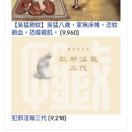
【吳猛飽蚊】吳猛八歲，家無床帷。恣蚊
飽血，恐噬親肌。
(9,960)
犯邪淫報三代
(9,218)