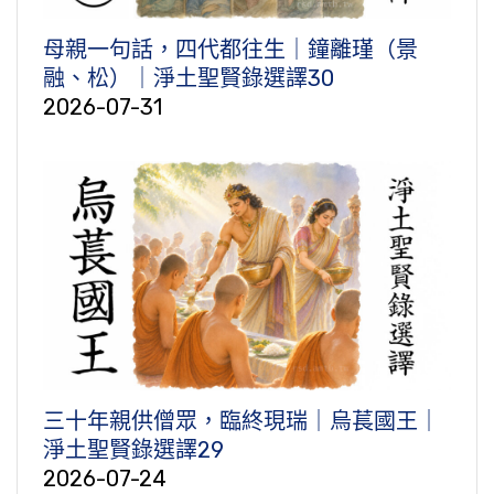
母親一句話，四代都往生｜鐘離瑾（景
融、松）｜淨土聖賢錄選譯30
2026-07-31
三十年親供僧眾，臨終現瑞｜烏萇國王｜
淨土聖賢錄選譯29
2026-07-24