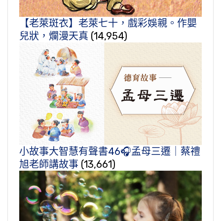
【老萊斑衣】老萊七十，戲彩娛親。作嬰
兒狀，爛漫天真
(14,954)
小故事大智慧有聲書46🎧孟母三遷｜蔡禮
旭老師講故事
(13,661)