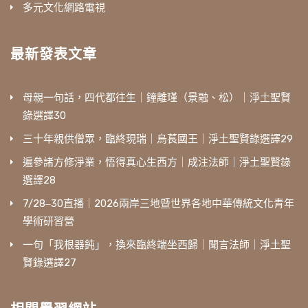
多元文化網路電視
最新發表文章
母親一句話，四代都往生｜鐘離瑾（景融、松）｜淨土聖賢
錄選譯30
三十年親供僧眾，臨終現瑞｜烏萇國王｜淨土聖賢錄選譯29
遍參諸方修淨業，悟得真心生西方｜成注法師｜淨土聖賢錄
選譯28
7/28‒30直播｜2026兩岸三地暨世界各地中華傳統文化青年
學術研習營
一句「我根器鈍」，換來臨終端坐西歸｜聞言法師｜淨土聖
賢錄選譯27