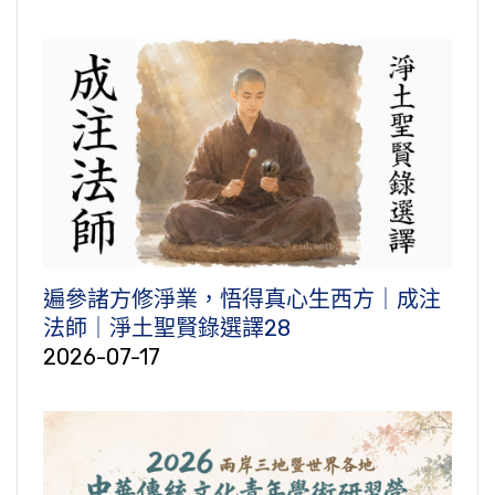
遍參諸方修淨業，悟得真心生西方｜成注
法師｜淨土聖賢錄選譯28
2026-07-17