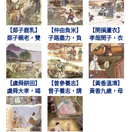
【郯子鹿乳】
【仲由負米】
【閔損蘆衣】
郯子親老，雙
子路盡力，負
孝哉閔子，衣
目皆瞽。入鹿
米奉親。親沒
蘆禦車。感父
群中，為取鹿
仕楚，歎不及
救母，千古令
乳。
貧。
譽。
【虞舜耕田】
【曾參養志】
【黃香溫凊】
虞舜大孝，竭
曾子養志，請
黃香九歲，母
力于田。象鳥
與有餘。母齧
喪父存。溫衾
相助，孝感動
其指，負薪歸
扇枕，奉侍晨
天。
廬。
昏。