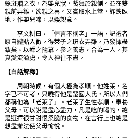
綵斑斕之衣，為嬰兒狀，戲舞於親側。並在雙
親前弄雛，欲親之喜。又嘗取水上堂，詐跌臥
地，作嬰兒啼，以娛親意。
李文耕曰，「恒言不稱老」一語，記禮者
原自體貼入微。得萊子之斑衣弄雛，乃發揮盡
致矣。以舜之孺慕，參之養志，合為一人。其
真愛流溢處，令人神往不盡。
【白話解釋】
周朝時候，有個人極為孝順，他姓萊，名
字已不可考，只曉得他是楚國人氏，所以人們
都稱他為「老萊子」。老萊子生性孝順，奉養
父母，可以說是盡心盡力，凡是吃的喝的，總
是選擇很甘甜很柔脆的食物，在言行上也總是
想盡辦法使父母愉悅。