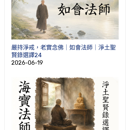
嚴持淨戒，老實念佛｜如會法師｜淨土聖
賢錄選譯24
2026-06-19