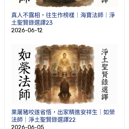
真人不露相，往生作榜樣｜海寶法師｜淨
土聖賢錄選譯23
2026-06-12
業屠豬咬遂省悟，出家精進安祥生｜如榮
法師｜淨土聖賢錄選譯22
2026-06-05