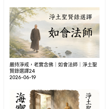
嚴持淨戒，老實念佛｜如會法師｜淨土聖
賢錄選譯24
2026-06-19