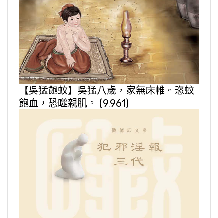
【吳猛飽蚊】吳猛八歲，家無床帷。恣蚊
飽血，恐噬親肌。
(9,961)