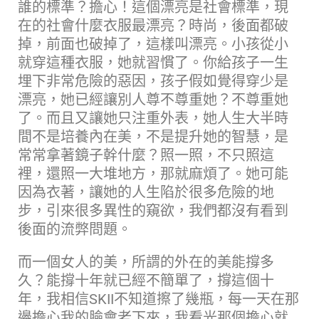
誰的標準？擔心！這個漂亮是社會標準，現
在的社會什麼衣服最漂亮？時尚，後面都破
掉，前面也破掉了，這樣叫漂亮。小孩從小
就穿這種衣服，她就習慣了。你給孩子一生
埋下非常危險的惡因，孩子假如覺得穿少是
漂亮，她已經讓別人尊不尊重她？不尊重她
了。而且又讓她只注重外表，她人生大半時
間不是培養內在美，不是提升她的智慧，是
常常拿著鏡子幹什麼？照一照，不只照這
裡，還照一大堆地方，那就麻煩了。她可能
因為衣著，讓她的人生陷於很多危險的地
步，引來很多異性的窺欲，我們都沒有看到
後面的流弊問題。
而一個女人的美，所謂的外在的美能撐多
久？能撐十年就已經不簡單了，撐這個十
年，我相信SKII不知道擦了幾瓶，每一天在那
邊擔心我的臉會老下來，我看光那個擔心就