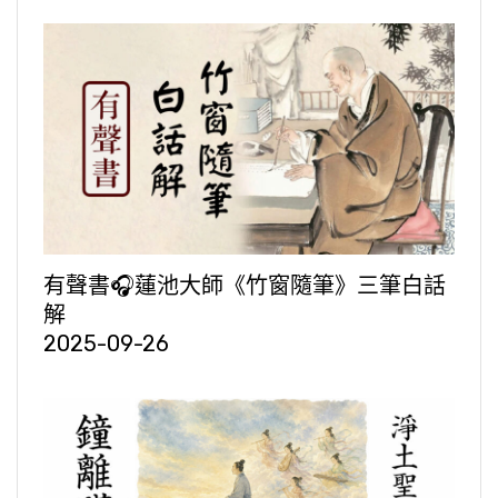
有聲書🎧蓮池大師《竹窗隨筆》三筆白話
解
2025-09-26