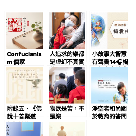
Confucianis
人追求的樂都
小故事大智慧
m 儒家
是虛幻不真實
有聲書14🎧楊
的
震拒金｜蔡禮
旭老師講故事
附錄五、《佛
物欲是苦，不
淨空老和尚關
說十善業道
是樂
於教育的答問
經》摘錄 淨空
老法師主講