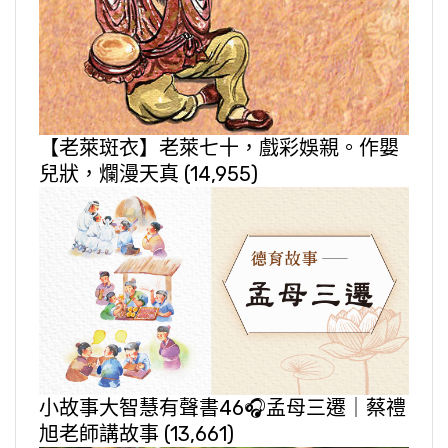
【老萊斑衣】老萊七十，戲彩娛親。作嬰
兒狀，爛漫天真
(14,955)
小故事大智慧有聲書46🎧孟母三遷｜蔡禮
旭老師講故事
(13,661)