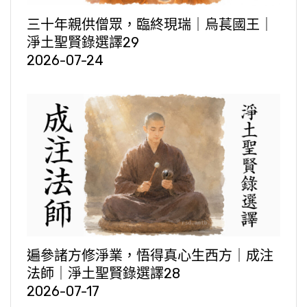
三十年親供僧眾，臨終現瑞｜烏萇國王｜
淨土聖賢錄選譯29
2026-07-24
遍參諸方修淨業，悟得真心生西方｜成注
法師｜淨土聖賢錄選譯28
2026-07-17