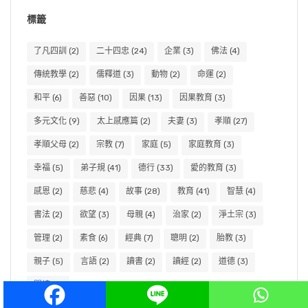
標籤
了凡四訓
(2)
二十四忠
(24)
企業
(3)
佛法
(4)
傳統教學
(2)
儒釋道
(3)
動物
(2)
命運
(2)
和平
(6)
善惡
(10)
因果
(13)
因果教育
(3)
多元文化
(9)
太上感應篇
(2)
夫妻
(3)
孝順
(27)
孝順父母
(2)
宗教
(7)
家庭
(5)
家庭教育
(3)
幸福
(5)
弟子規
(41)
德行
(33)
愛的教育
(3)
感恩
(2)
慈悲
(4)
故事
(28)
教育
(41)
智慧
(4)
書法
(2)
欲望
(3)
母親
(4)
治家
(2)
淨土宗
(3)
管理
(2)
素食
(6)
經典
(7)
聰明
(2)
胎教
(3)
親子
(5)
言語
(2)
讀書
(2)
讀經
(2)
道德
(3)
閱讀
(2)