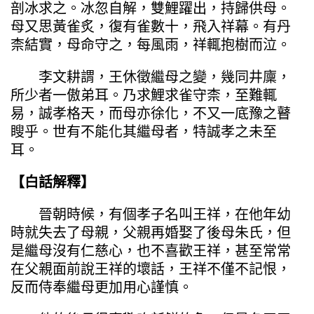
剖冰求之。冰忽自解，雙鯉躍出，持歸供母。
母又思黃雀炙，復有雀數十，飛入祥幕。有丹
柰結實，母命守之，每風雨，祥輒抱樹而泣。
李文耕謂，王休徵繼母之變，幾同井廩，
所少者一傲弟耳。乃求鯉求雀守柰，至難輒
易，誠孝格天，而母亦徐化，不又一底豫之瞽
瞍乎。世有不能化其繼母者，特誠孝之未至
耳。
【白話解釋】
晉朝時候，有個孝子名叫王祥，在他年幼
時就失去了母親，父親再婚娶了後母朱氏，但
是繼母沒有仁慈心，也不喜歡王祥，甚至常常
在父親面前說王祥的壞話，王祥不僅不記恨，
反而侍奉繼母更加用心謹慎。