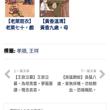
天。
廬。
【老萊斑衣】
【黃香溫凊】
老萊七十，戲
黃香九歲，母
彩娛親。作嬰
喪父存。溫衾
兒狀，爛漫天
扇枕，奉侍晨
真
昏。
標籤:
孝順
,
王祥
上一篇文章
下一篇文章
【王裒泣墓】王裒泣
【吳猛飽蚊】吳猛八
墓，為母畏雷。蓼莪廢
歲，家無床帷。恣蚊飽
讀，慨念哀哀。
血，恐噬親肌。