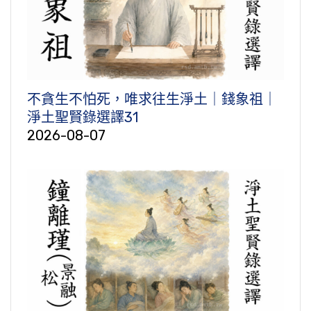
不貪生不怕死，唯求往生淨土｜錢象祖｜
淨土聖賢錄選譯31
2026-08-07