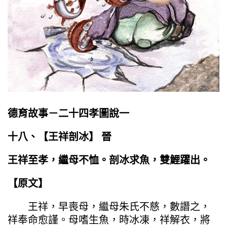
德育故事－二十四孝圖說一
十八、【
王祥剖冰
】 晉
王祥至孝，繼母不恤。剖冰求魚，雙鯉躍出。
【原文】
王祥，早喪母，繼母朱氏不慈，數譖之，
祥奉命愈謹。母嗜生魚，時冰凍，祥解衣，將