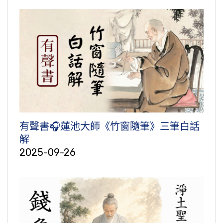
有聲書🎧蓮池大師《竹窗隨筆》三筆白話
解
2025-09-26