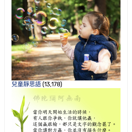
兒童靜思語
(13,178)