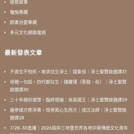
德育故事
懺悔專欄
群書治要專欄
多元文化網路電視
最新發表文章
不貪生不怕死，唯求往生淨土｜錢象祖｜淨土聖賢錄選譯31
母親一句話，四代都往生｜鐘離瑾（景融、松）｜淨土聖賢
錄選譯30
三十年親供僧眾，臨終現瑞｜烏萇國王｜淨土聖賢錄選譯29
遍參諸方修淨業，悟得真心生西方｜成注法師｜淨土聖賢錄
選譯28
7/28‒30直播｜2026兩岸三地暨世界各地中華傳統文化青年