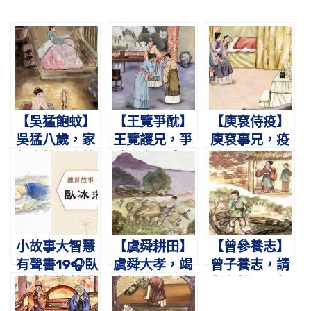
【吳猛飽蚊】
【王覽爭酖】
【庾袞侍疫】
吳猛八歲，家
王覽護兄，爭
庾袞事兄，疫
無床帷。恣蚊
酖舍生。感母
盛不避。親自
飽血，恐噬親
悔悟，九代公
扶持，晝夜不
肌。
卿。
寐。
小故事大智慧
【虞舜耕田】
【曾參養志】
有聲書19🎧臥
虞舜大孝，竭
曾子養志，請
冰求鯉｜蔡禮
力于田。象鳥
與有餘。母齧
旭老師講故事
相助，孝感動
其指，負薪歸