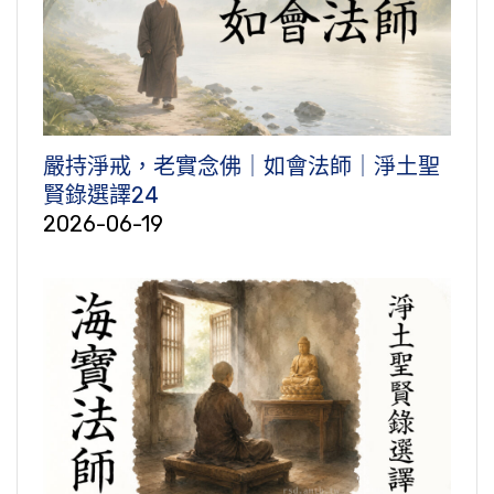
嚴持淨戒，老實念佛｜如會法師｜淨土聖
賢錄選譯24
2026-06-19