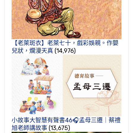
【老萊斑衣】老萊七十，戲彩娛親。作嬰
兒狀，爛漫天真
(14,976)
小故事大智慧有聲書46🎧孟母三遷｜蔡禮
旭老師講故事
(13,675)