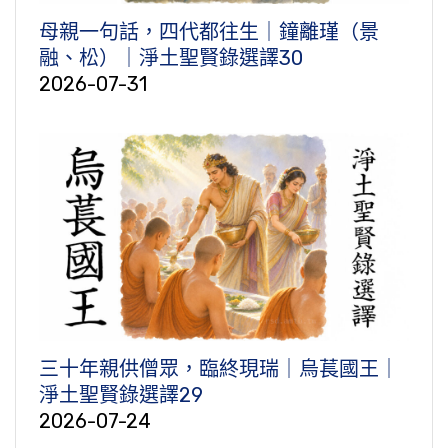
母親一句話，四代都往生｜鐘離瑾（景
融、松）｜淨土聖賢錄選譯30
2026-07-31
三十年親供僧眾，臨終現瑞｜烏萇國王｜
淨土聖賢錄選譯29
2026-07-24