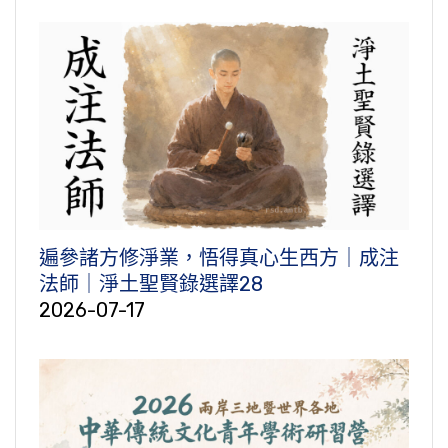
遍參諸方修淨業，悟得真心生西方｜成注
法師｜淨土聖賢錄選譯28
2026-07-17