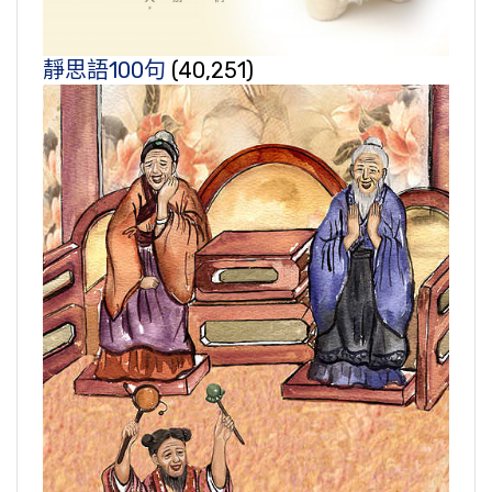
靜思語100句
(40,251)