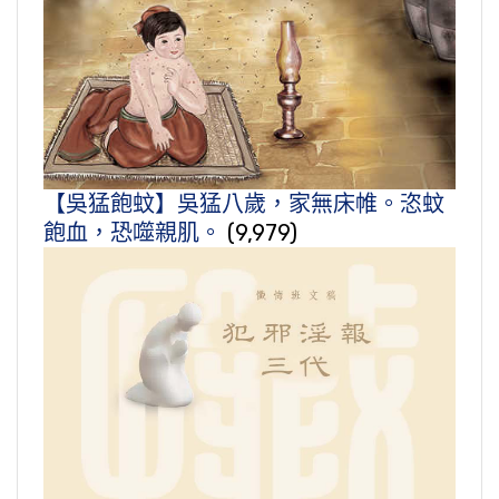
【吳猛飽蚊】吳猛八歲，家無床帷。恣蚊
飽血，恐噬親肌。
(9,979)