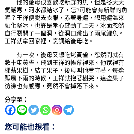
他的後母很喜歡吃新鮮的魚，但是冬天天
氣嚴寒，河水都結冰了，怎?可能會有新鮮的魚
呢？王祥便脫去衣服，赤著身體，想用體溫來
融化堅冰，也許是孝心感動了上天，冰面忽然
自行裂開了一個洞，從洞口跳出了兩尾鯉魚。
王祥就拿回家裡，烹調給後母吃。
有一次，後母又想吃烤黃雀，忽然間就有
數十隻黃雀，飛到王祥的帳幕裡來。他家裡有
棵蘋果樹，結了果子，後母叫他看守著。每逢
颳風下雨的時候，王祥就抱著樹哭，這些果子
彷彿也有感應，竟然不會掉落下來。
分享至：
您可能也想看：