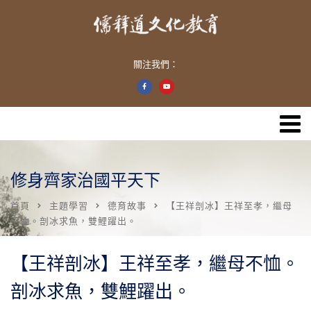
關注我們：
修身齊家治國平天下
首頁
主題學習
德育故事
【王祥剖冰】王祥至孝，繼母
不恤。剖冰求魚，雙鯉躍出。
【王祥剖冰】王祥至孝，繼母不恤。
剖冰求魚，雙鯉躍出。