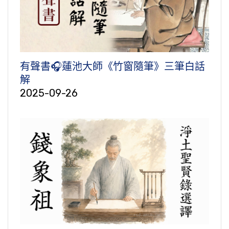
有聲書🎧蓮池大師《竹窗隨筆》三筆白話
解
2025-09-26