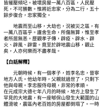
皆摧壓傾圮。被壞房屋一萬八百區，人民壓
死，不可勝數。惟將近忠家，分為二行，五十
餘步復合，忠家獨全。
地震而至山移，大劫也，況被災之區，有
一萬八百區乎。廬舍生命，所傷無算，惟至孝
者所居無恙。歷觀孝子傳，辟疫、辟水、辟
火、辟風、辟雷。竟至於辟地震山移，觀止
矣，人亦何樂而不盡孝哉。
【白話解釋】
元朝時候，有一個孝子，姓李名忠，晉寧
地方人氏。他幼年時，父親就過世了，只剩下
他與母親。李忠服侍母親，非常的孝順。
在元成宗大德七年八月的時候，地方上發生了
罕見的大地震，有一座郇保山發生大範圍的山
體滑坡，震區內老百姓的房屋都倒塌了。一時