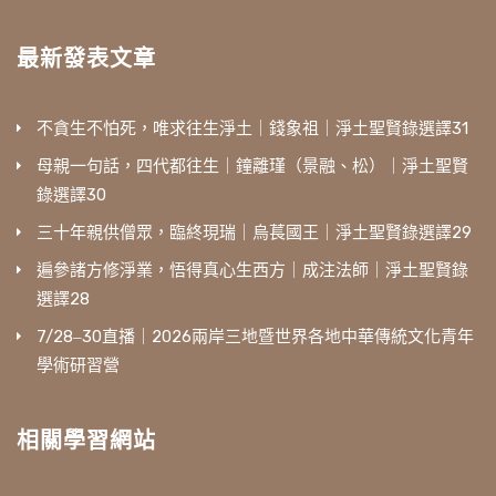
最新發表文章
不貪生不怕死，唯求往生淨土｜錢象祖｜淨土聖賢錄選譯31
母親一句話，四代都往生｜鐘離瑾（景融、松）｜淨土聖賢
錄選譯30
三十年親供僧眾，臨終現瑞｜烏萇國王｜淨土聖賢錄選譯29
遍參諸方修淨業，悟得真心生西方｜成注法師｜淨土聖賢錄
選譯28
7/28‒30直播｜2026兩岸三地暨世界各地中華傳統文化青年
學術研習營
相關學習網站