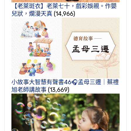
【老萊斑衣】老萊七十，戲彩娛親。作嬰
兒狀，爛漫天真
(14,966)
小故事大智慧有聲書46🎧孟母三遷｜蔡禮
旭老師講故事
(13,669)