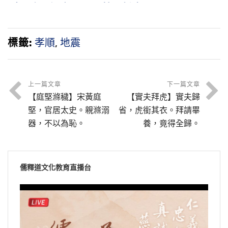
喪父存。溫衾
母不恤。剖冰
扇枕，奉侍晨
求魚，雙鯉躍
昏。
出。
標籤:
孝順
,
地震
上一篇文章
下一篇文章
【庭堅滌穢】宋黃庭
【實夫拜虎】實夫歸
堅，官居太史。親滌溺
省，虎銜其衣。拜請畢
器，不以為恥。
養，竟得全歸。
儒釋道文化教育直播台