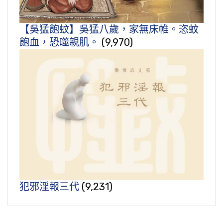
【吳猛飽蚊】吳猛八歲，家無床帷。恣蚊
飽血，恐噬親肌。
(9,970)
犯邪淫報三代
(9,231)