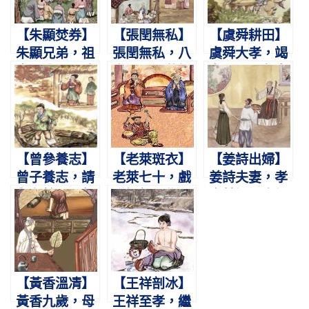
【朱顯焚券】
【張閏無私】
【虞舜耕田】
朱顯兄弟，祖
張閏無私，八
虞舜大孝，竭
產已分。不敢
世同居。共織
力于田。象鳥
異處，取券盡
互乳，縉紳不
相助，孝感動
焚。
如。
天。
【曾參養志】
【老萊斑衣】
【姜詩出婦】
曾子養志，請
老萊七十，戲
姜詩夫妻，孝
與有餘。母齧
彩娛親。作嬰
奉甘旨。舍側
其指，負薪歸
兒狀，爛漫天
湧泉，日躍雙
廬。
真
鯉。
【黃香溫凊】
【王祥剖冰】
黃香九歲，母
王祥至孝，繼