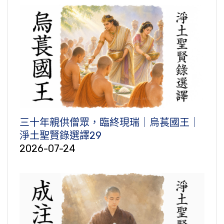
三十年親供僧眾，臨終現瑞｜烏萇國王｜
淨土聖賢錄選譯29
2026-07-24