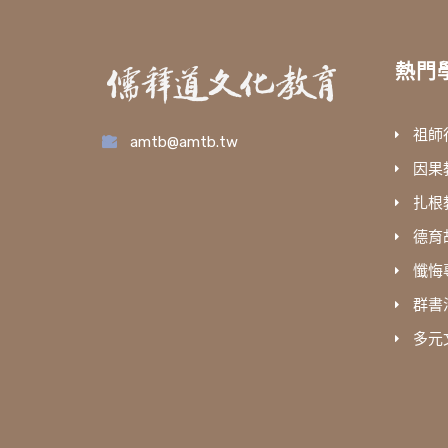
熱門
祖師
amtb@amtb.tw
因果
扎根
德育
懺悔
群書
多元