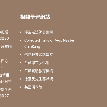
相關學習網站
鐘離瑾
淨空老法師專集網
譯30
Collected Talks of Ven. Master
｜烏萇國
ChinKung
佛陀教育網路學院
生西方｜
華藏淨宗弘化網
8
華藏實驗教育機構
三地暨世
徐醒民先生專輯網
術研習營
英國漢學院
終端坐西
譯27