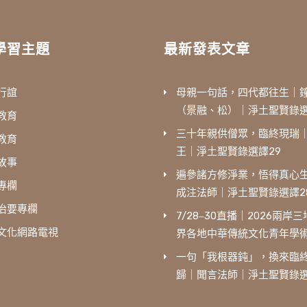
學習主題
最新發表文章
行誼
母親一句話，四代都往生｜
（景融、松）｜淨土聖賢錄選
教育
三十年親供僧眾，臨終現瑞
教育
王｜淨土聖賢錄選譯29
故事
遍參諸方修淨業，悟得真心
專欄
成注法師｜淨土聖賢錄選譯2
治要專欄
7/28‒30直播｜2026兩岸
文化網路電視
界各地中華傳統文化青年學
一句「我根器鈍」，換來臨
歸｜聞言法師｜淨土聖賢錄選