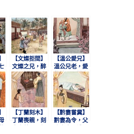
】
【文燦拒間】
【溫公愛兄】
七
文燦之兄，醉
溫公兄老，愛
下
毆暴慢。鄰人
敬情深。饑寒
百
不平，怒其離
飽暖，刻刻關
間。
心。
】
【丁蘭刻木】
【黔婁嘗糞】
母
丁蘭喪親，刻
黔婁為令，父
載
木奉養。張叔
病棄官。禮鬥