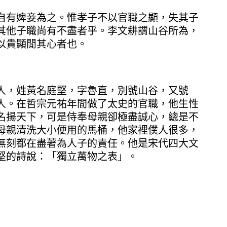
有婢妾為之。惟孝子不以官職之顯，失其子
其他子職尚有不盡者乎。李文耕謂山谷所為，
以貴顯閒其心者也。
，姓黃名庭堅，字魯直，別號山谷，又號
人。在哲宗元祐年間做了太史的官職，他生性
名揚天下，可是侍奉母親卻極盡誠心，總是不
母親清洗大小便用的馬桶，他家裡僕人很多，
無刻都在盡著為人子的責任。他是宋代四大文
堅的詩說：「獨立萬物之表」。