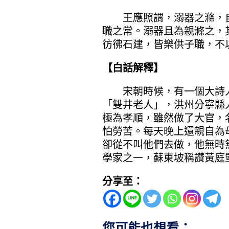
王應照謂，溺器之滌，自
職之常。溺器且為親滌之，
彷彿石建，皆樂供子職，不
【白話解釋】
宋朝時候，有一個大詩人
「雙井老人」，洪州分寧縣
極為孝順，雖然做了大官，
怕勞苦。每天晚上還親自為
卻從不叫他們去做，他無時
學家之一，蘇東坡稱讚黃庭
分享至：
您可能也想看：