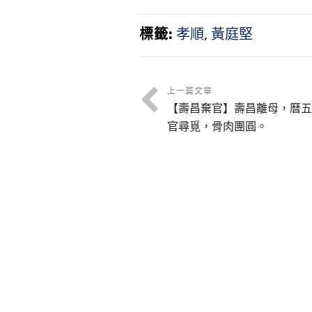
旭老師講故事
侍疾，湯藥
嘗。
標籤:
孝順
,
黃庭堅
上一篇文章
【壽昌棄官】壽昌離母，曆五
官尋覓，骨肉團圓。