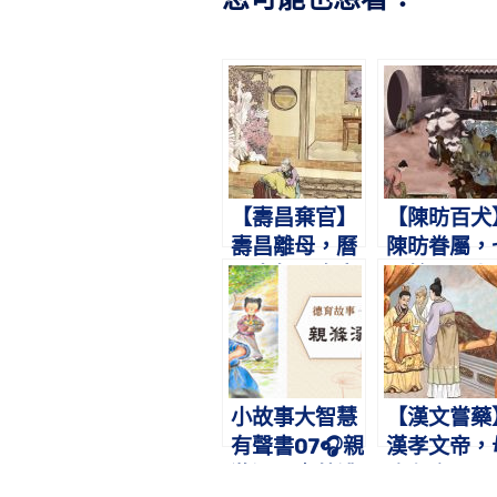
【壽昌棄官】
【陳昉百犬
壽昌離母，曆
陳昉眷屬，
五十年。棄官
百餘口。上
尋覓，骨肉團
相親，孚及
圓。
狗。
小故事大智慧
【漢文嘗藥
有聲書07🎧親
漢孝文帝，
滌溺器｜蔡禮
病在床。三