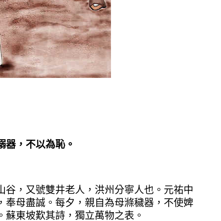
溺器，不以為恥。
谷，又號雙井老人，洪州分寧人也。元祐中
，奉母盡誠。每夕，親自為母滌穢器，不使婢
。蘇東坡歎其詩，獨立萬物之表。