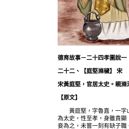
德育故事－二十四孝圖說一
二十二、【
庭堅滌穢
】 宋
宋黃庭堅，官居太史。親滌
【原文】
黃庭堅，字魯直，一字山
為太史，性至孝，身雖貴顯
妾為之，未嘗一刻有缺子職