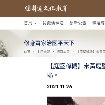
首頁
認識儒釋道
最新公告
精選專
修身齊家治國平天下
首頁
主題學習
德育故事
【庭堅滌穢】宋黃
【庭堅滌穢】宋黃庭
恥。
2021-11-26