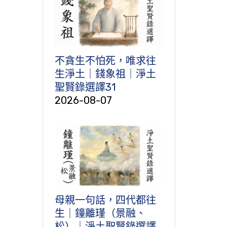
不貪生不怕死，唯求往
生淨土｜錢象祖｜淨土
聖賢錄選譯31
2026-08-07
母親一句話，四代都往
生｜鐘離瑾（景融、
松）｜淨土聖賢錄選譯