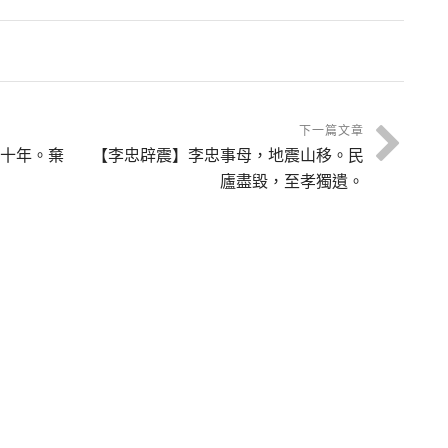
親
擊之，像亦悒
祈代，嘗糞心
怏。
寒。
下一篇文章
十年。棄
【李忠辟震】李忠事母，地震山移。民
廬盡毀，至孝獨遺。