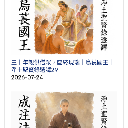
三十年親供僧眾，臨終現瑞｜烏萇國王｜
淨土聖賢錄選譯29
2026-07-24