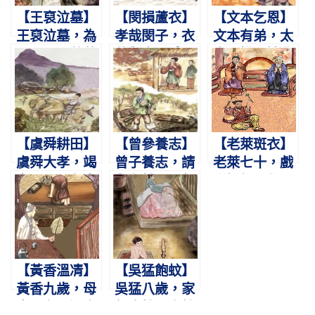
【王裒泣墓】
【閔損蘆衣】
【文本乞恩】
王裒泣墓，為
孝哉閔子，衣
文本有弟，太
母畏雷。蓼莪
蘆禦車。感父
宗不悅。婉曲
廢讀，慨念哀
救母，千古令
陳情，泣下嗚
哀。
譽。
咽。
【虞舜耕田】
【曾參養志】
【老萊斑衣】
虞舜大孝，竭
曾子養志，請
老萊七十，戲
力于田。象鳥
與有餘。母齧
彩娛親。作嬰
相助，孝感動
其指，負薪歸
兒狀，爛漫天
天。
廬。
真
【黃香溫凊】
【吳猛飽蚊】
黃香九歲，母
吳猛八歲，家
喪父存。溫衾
無床帷。恣蚊