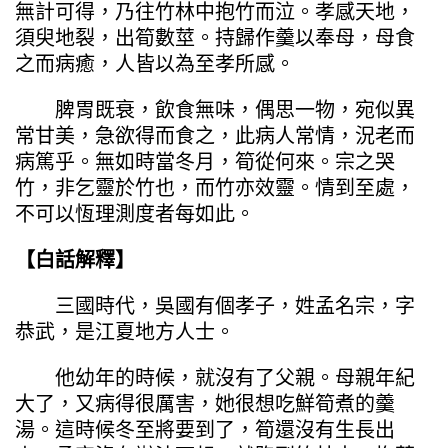
無計可得，乃往竹林中抱竹而泣。孝感天地，
須臾地裂，出筍數莖。持歸作羹以奉母，母食
之而病癒，人皆以為至孝所感。
脾胃既衰，飲食無味，偶思一物，宛似異
常甘美，急欲得而食之，此病人常情，況老而
病篤乎。無如時當冬月，筍從何來。宗之哭
竹，非乞靈於竹也，而竹亦效靈。情到至處，
不可以恆理測度者每如此。
【白話解釋】
三國時代，吳國有個孝子，姓孟名宗，字
恭武，是江夏地方人士。
他幼年的時候，就沒有了父親。母親年紀
大了，又病得很厲害，她很想吃鮮筍煮的羹
湯。這時候冬至將要到了，筍還沒有生長出