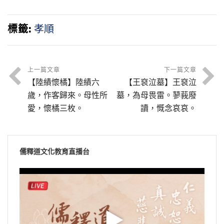
扇枕，奉侍晨
飽血，恐噬親
昏。
肌。
標籤:
孝順
上一篇文章
下一篇文章
【陸績懷橘】陸績六
【王裒泣墓】王裒泣
歲，作客歸來。母性所
墓，為母畏雷。蓼莪廢
愛，懷橘三枚。
讀，慨念哀哀。
儒釋道文化教育直播台