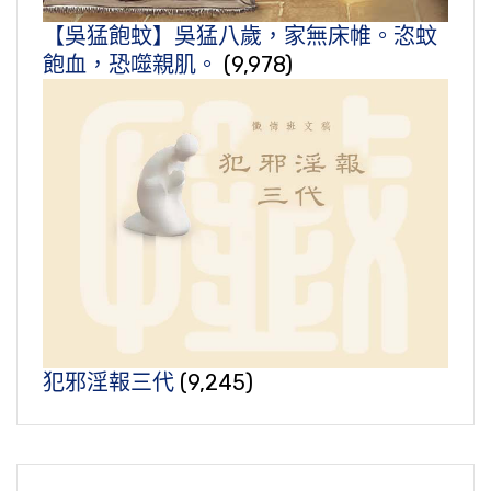
【吳猛飽蚊】吳猛八歲，家無床帷。恣蚊
飽血，恐噬親肌。
(9,978)
犯邪淫報三代
(9,245)