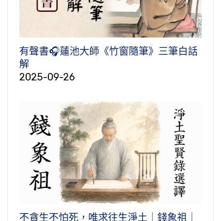
有聲書🎧蓮池大師《竹窗隨筆》三筆白話
解
2025-09-26
不貪生不怕死，唯求往生淨土｜錢象祖｜