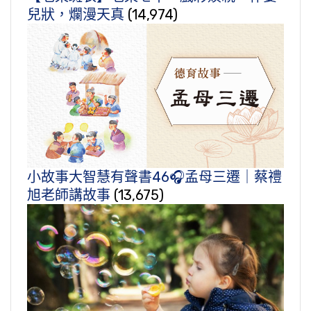
兒狀，爛漫天真
(14,974)
小故事大智慧有聲書46🎧孟母三遷｜蔡禮
旭老師講故事
(13,675)