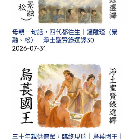
母親一句話，四代都往生｜鐘離瑾（景
融、松）｜淨土聖賢錄選譯30
2026-07-31
三十年親供僧眾，臨終現瑞｜烏萇國王｜