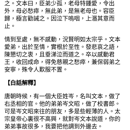
之。文本曰，臣弟少孤，老母特鍾愛，令出
外，母必愁瘁，無此弟，是無老母也。容臣
歸，極言勸誡之。因泣下嗚咽，上湣其意而
止。
情到至處，無不感動，況賢明如太宗乎。文本
愛弟，出於至情，實根於至性。發悲哀之語，
陳懇切之衷，且垂涕泣而道之。卒以感動君
王，收回成命，得免慈親之愁瘁，兼保弱弟之
安寧，殊令人歎服不置。
【白話解釋】
唐朝時候，有一個大臣姓岑，名叫文本，做了
右丞相的官。他的弟弟岑文昭，做了校書郎。
可是岑文昭來往的朋友，多是些輕薄的人。太
宗皇帝心裏很不高興，就對岑文本說道，你的
弟弟事故很多，我要把他調到外邊去。