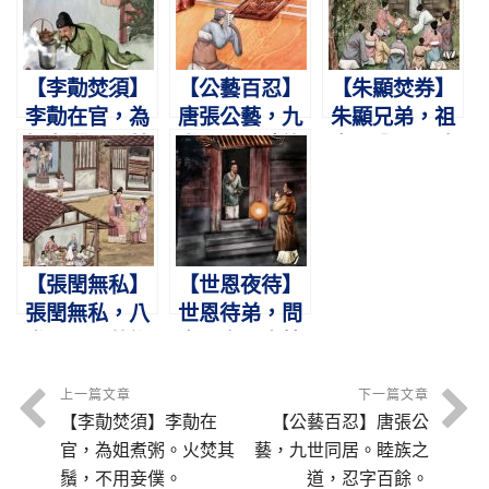
家。
卿。
寐。
【李勣焚須】
【公藝百忍】
【朱顯焚券】
李勣在官，為
唐張公藝，九
朱顯兄弟，祖
姐煮粥。火焚
世同居。睦族
產已分。不敢
其鬚，不用妾
之道，忍字百
異處，取券盡
僕。
餘。
焚。
【張閏無私】
【世恩夜待】
張閏無私，八
世恩待弟，問
世同居。共織
食問衣。盡情
互乳，縉紳不
憂恤，弟不暮
如。
歸。
上一篇文章
下一篇文章
【李勣焚須】李勣在
【公藝百忍】唐張公
官，為姐煮粥。火焚其
藝，九世同居。睦族之
鬚，不用妾僕。
道，忍字百餘。