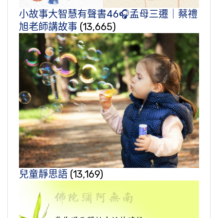
小故事大智慧有聲書46🎧孟母三遷｜蔡禮
旭老師講故事
(13,665)
兒童靜思語
(13,169)