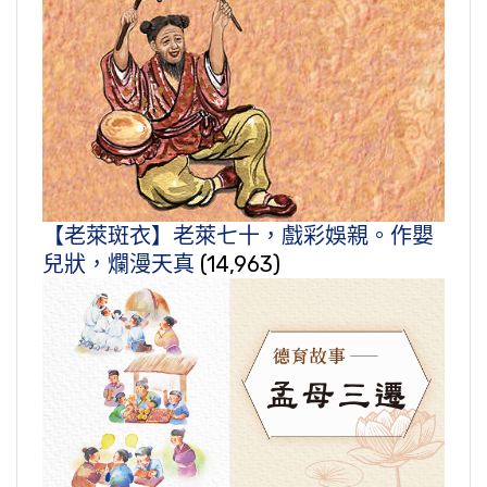
【老萊斑衣】老萊七十，戲彩娛親。作嬰
兒狀，爛漫天真
(14,963)