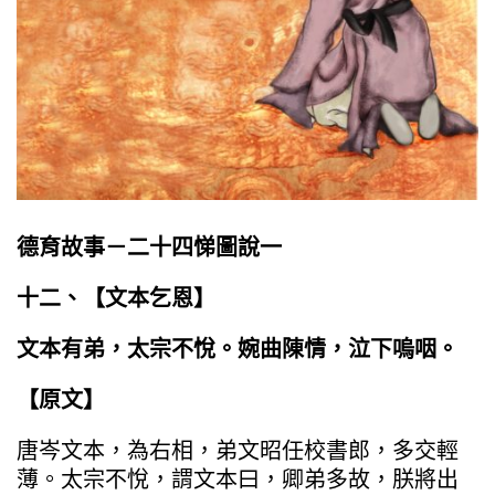
德育故事－二十四悌圖說一
十二、【文本乞恩】
文本有弟，太宗不悅。婉曲陳情，泣下嗚咽。
【原文】
唐岑文本，為右相，弟文昭任校書郎，多交輕
薄。太宗不悅，謂文本曰，卿弟多故，朕將出