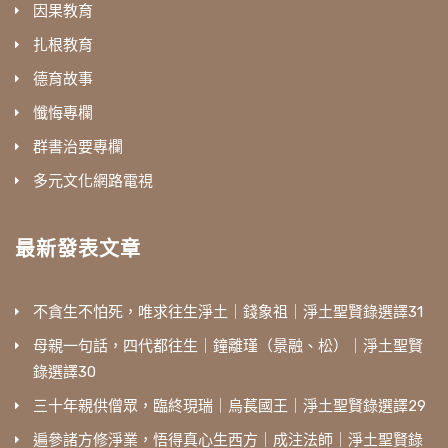
因果教育
扎根教育
德育故事
懺悔專欄
群書治要專欄
多元文化網路電視
最新發表文章
不貪生不怕死，唯求往生淨土｜錢象祖｜淨土聖賢錄選譯31
母親一句話，四代都往生｜鐘離瑾（景融、松）｜淨土聖賢
錄選譯30
三十年親供僧眾，臨終現瑞｜烏萇國王｜淨土聖賢錄選譯29
遍參諸方修淨業，悟得真心生西方｜成注法師｜淨土聖賢錄