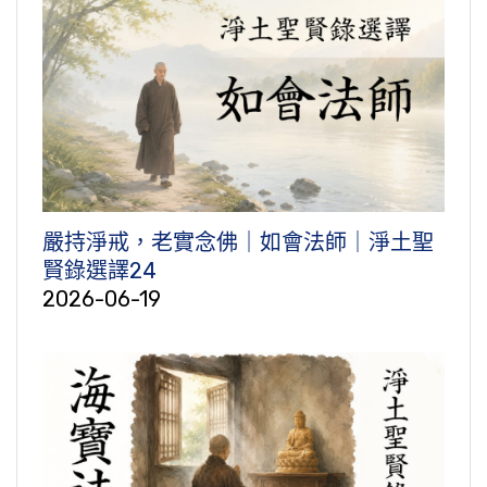
嚴持淨戒，老實念佛｜如會法師｜淨土聖
賢錄選譯24
2026-06-19