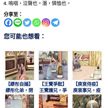
嗚咽，泣聲也。湣，憐恤也。
分享至：
您可能也想看：
【繆彤自撾】
【王覽爭酖】
【庾袞侍疫】
繆彤化弟，閉
王覽護兄，爭
庾袞事兄，疫
戶自撾。諸婦
酖舍生。感母
盛不避。親自
謝罪，得以齊
悔悟，九代公
扶持，晝夜不