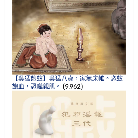
【吳猛飽蚊】吳猛八歲，家無床帷。恣蚊
飽血，恐噬親肌。
(9,962)