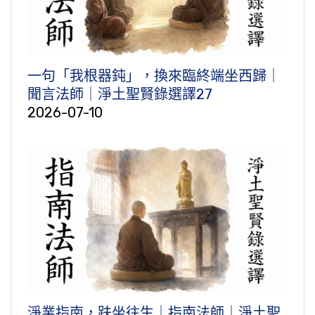
一句「我根器鈍」，換來臨終端坐西歸｜
聞言法師｜淨土聖賢錄選譯27
2026-07-10
淨業指南，趺坐往生｜指南法師｜淨土聖