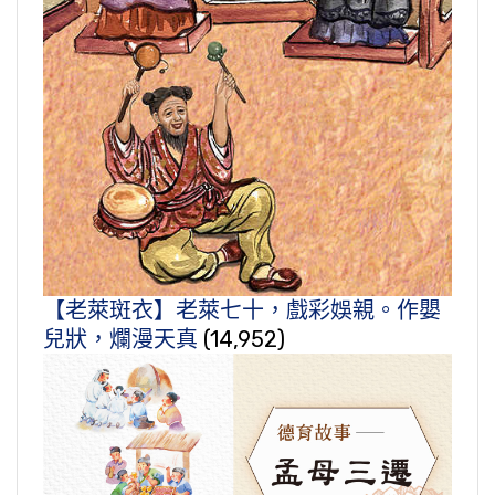
【老萊斑衣】老萊七十，戲彩娛親。作嬰
兒狀，爛漫天真
(14,952)