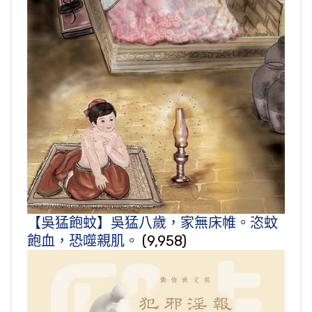
【吳猛飽蚊】吳猛八歲，家無床帷。恣蚊
飽血，恐噬親肌。
(9,958)