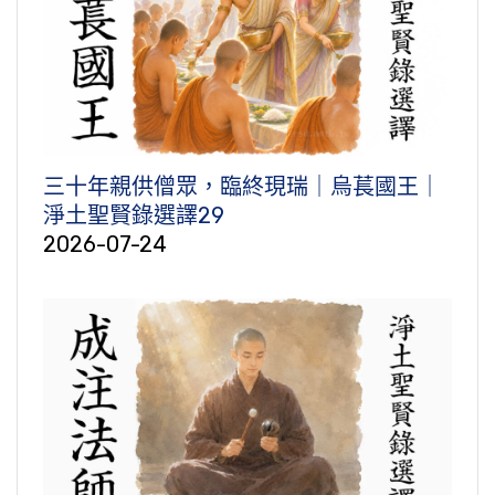
三十年親供僧眾，臨終現瑞｜烏萇國王｜
淨土聖賢錄選譯29
2026-07-24