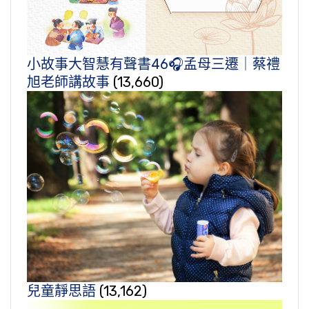
小故事大智慧有聲書46🎧孟母三遷｜蔡禮
旭老師講故事
(13,660)
兒童靜思語
(13,162)