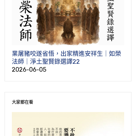
業屠豬咬遂省悟，出家精進安祥生｜如榮
法師｜淨土聖賢錄選譯22
2026-06-05
大家都在看