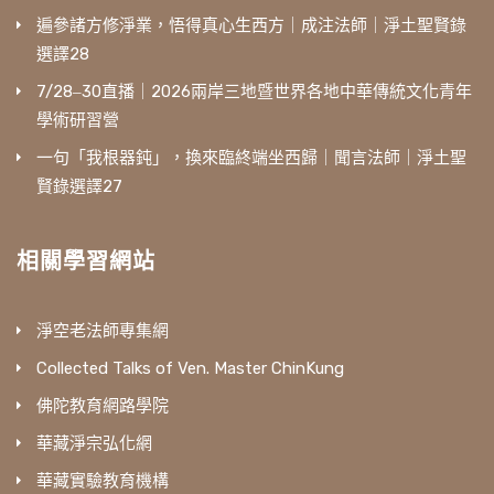
遍參諸方修淨業，悟得真心生西方｜成注法師｜淨土聖賢錄
選譯28
7/28‒30直播｜2026兩岸三地暨世界各地中華傳統文化青年
學術研習營
一句「我根器鈍」，換來臨終端坐西歸｜聞言法師｜淨土聖
賢錄選譯27
相關學習網站
淨空老法師專集網
Collected Talks of Ven. Master ChinKung
佛陀教育網路學院
華藏淨宗弘化網
華藏實驗教育機構