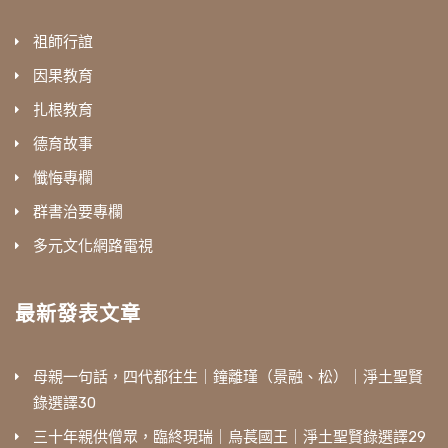
祖師行誼
因果教育
扎根教育
德育故事
懺悔專欄
群書治要專欄
多元文化網路電視
最新發表文章
母親一句話，四代都往生｜鐘離瑾（景融、松）｜淨土聖賢
錄選譯30
三十年親供僧眾，臨終現瑞｜烏萇國王｜淨土聖賢錄選譯29