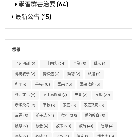
學習群書治要
(64)
最新公告
(15)
標籤
了凡四訓
(2)
二十四忠
(24)
企業
(3)
佛法
(4)
傳統教學
(2)
儒釋道
(3)
動物
(2)
命運
(2)
和平
(6)
善惡
(10)
因果
(13)
因果教育
(3)
多元文化
(9)
太上感應篇
(2)
夫妻
(3)
孝順
(27)
孝順父母
(2)
宗教
(7)
家庭
(5)
家庭教育
(3)
幸福
(5)
弟子規
(41)
德行
(33)
愛的教育
(3)
感恩
(2)
慈悲
(4)
故事
(28)
教育
(41)
智慧
(4)
書法
(2)
欲望
(3)
母親
(4)
治家
(2)
淨土宗
(3)