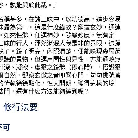
妙，孰能與於此哉。」
稱甚多，在諸三昧中，以功德高，進步容易
昧最為第一。這是什麽緣故？窮盡玄妙，通達
。如來性體，任運神妙，隨緣妙應，無有定
三昧的行人，渾然消泯人我是非的界限，遣蕩
鏡子。鏡子明亮，內照清楚，便能映現森羅萬
視聽的景物，但運用聞性與見性，亦能通曉無
淵深、凝寂、虛靈之鏡體（即心體），悟證靈
爾自然，觀察玄微之音叩響心門，句句佛號皆
的情執徐徐融化，性天開朗。獲得這樣的境
法門，還有什麽方法能夠達到呢？
 修行法要
不可