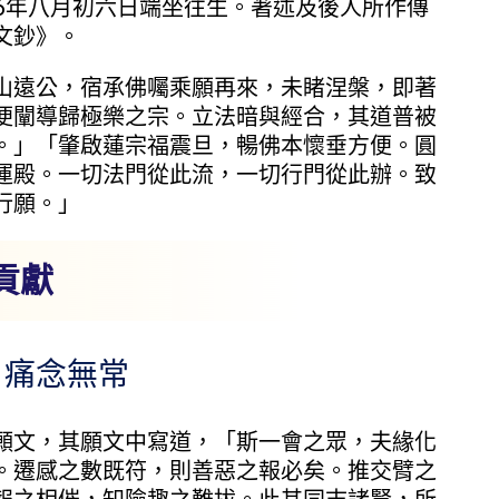
16年八月初六日端坐往生。著述及後人所作傳
文鈔》。
遠公，宿承佛囑乘願再來，未睹涅槃，即著
便闡導歸極樂之宗。立法暗與經合，其道普被
。」「肇啟蓮宗福震旦，暢佛本懷垂方便。圓
運殿。一切法門從此流，一切行門從此辦。致
行願。」
貢獻
痛念無常
文，其願文中寫道，「斯一會之眾，夫緣化
。遷感之數既符，則善惡之報必矣。推交臂之