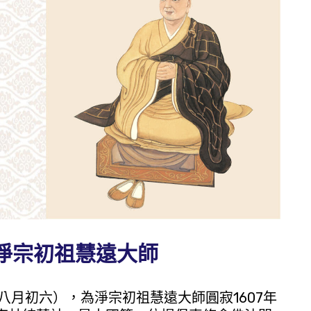
淨宗初祖慧遠大師
八月初六），為淨宗初祖慧遠大師圓寂1607年