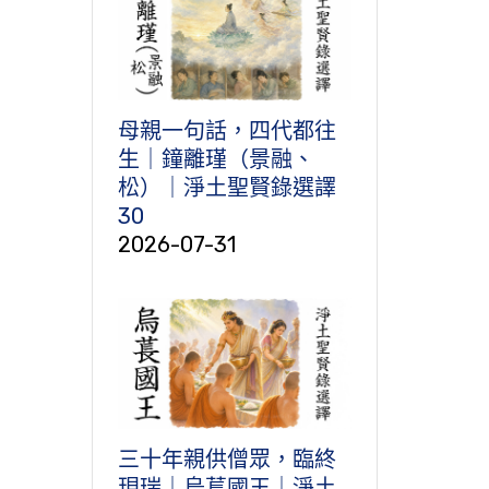
母親一句話，四代都往
生｜鐘離瑾（景融、
松）｜淨土聖賢錄選譯
30
2026-07-31
三十年親供僧眾，臨終
現瑞｜烏萇國王｜淨土