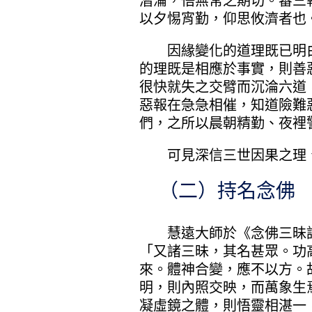
潛淪，悟無常之期切。審三
以夕惕宵勤，仰思攸濟者也
因緣變化的道理既已明白
的理既是相應於事實，則善
很快就失之交臂而沉淪六道
惡報在急急相催，知道險難
們，之所以晨朝精勤、夜裡
可見深信三世因果之理、
（二）持名念佛 
慧遠大師於《念佛三昧詩
「又諸三昧，其名甚眾。功
來。體神合變，應不以方。
明，則內照交映，而萬象生
凝虛鏡之體，則悟靈相湛一