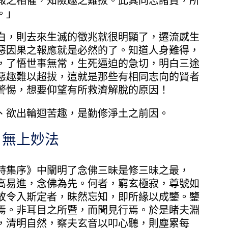
報之相催，知險趣之難拔。此其同志諸賢，所
。」
，則去來生滅的徵兆就很明顯了，遷流感生
惡因果之報應就是必然的了。知道人身難得，
，了悟世事無常，生死逼迫的急切，明白三途
惡趣難以超拔，這就是那些有相同志向的賢者
警惕，想要仰望有所救濟解脫的原因！
欲出輪迴苦趣，是勤修淨土之前因。
無上妙法
集序》中闡明了念佛三昧是修三昧之最，
高易進，念佛為先。何者，窮玄極寂，尊號如
故令入斯定者，昧然忘知，即所緣以成鑒。鑒
焉。非耳目之所暨，而聞見行焉。於是睹夫淵
，清明自然，察夫玄音以叩心聽，則塵累每