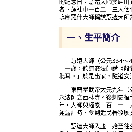
的紀念日。慧遠大師於廬山
者。蓮社中一百二十三人個
鳩摩羅什大師稱讚慧遠大師
一、生平簡介
慧遠大師（公元334～4
十一歲，聽道安法師講《般
秕耳。」於是出家，隨道安
東晉孝武帝太元九年（公元
永法師之西林寺。後刺史桓
年，大師與緇素一百二十三
蓮漏計時，令劉遺民著發願
慧遠大師入廬山始至往生