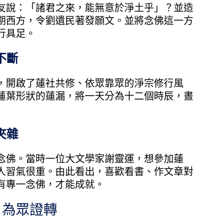
說：「諸君之來，能無意於淨土乎」？並造
期西方，令劉遺民著發願文。並將念佛這一方
行具足。
不斷
開啟了蓮社共修、依眾靠眾的淨宗修行風
蓮葉形狀的蓮漏，將一天分為十二個時辰，晝
夾雜
佛。當時一位大文學家謝靈運，想參加蓮
人習氣很重。由此看出，喜歡看書、作文章對
有專一念佛，才能成就。
為眾證轉