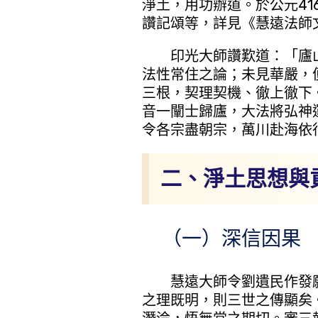
淨土，用功辦道。於公元4
讚記頌等，詳見《慧遠法師
印光大師讚歎道：「廬山
法性常住之論；未見華嚴，
三根，契理契機、徹上徹下
音一闡士歸廬，大法將弘神
令各宗盡朝宗，萬川赴海依
二、淨土思想與
（一）深信因果 
慧遠大師令劉遺民作發願
之理既明，則三世之傳顯矣