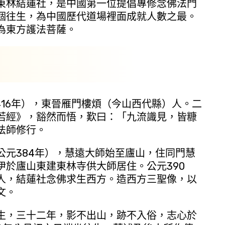
東林結蓮社，是中國第一位提倡專修念佛法門
個往生，為中國歷代道場裡面成就人數之最。
為東方護法菩薩。
16年），東晉雁門樓煩（今山西代縣）人。二
若經》，豁然而悟，歎曰：「九流識見，皆糠
法師修行。
384年），慧遠大師始至廬山，住同門慧
伊於廬山東建東林寺供大師居住。公元390
人，結蓮社念佛求生西方。造西方三聖像，以
文。
，三十二年，影不出山，跡不入俗，志心於