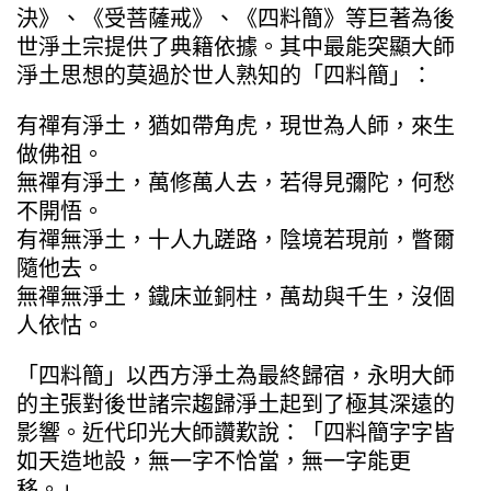
決》、《受菩薩戒》、《四料簡》等巨著為後
世淨土宗提供了典籍依據。其中最能突顯大師
淨土思想的莫過於世人熟知的「四料簡」：
有禪有淨土，猶如帶角虎，現世為人師，來生
做佛祖。
無禪有淨土，萬修萬人去，若得見彌陀，何愁
不開悟。
有禪無淨土，十人九蹉路，陰境若現前，瞥爾
隨他去。
無禪無淨土，鐵床並銅柱，萬劫與千生，沒個
人依怙。
「四料簡」以西方淨土為最終歸宿，永明大師
的主張對後世諸宗趨歸淨土起到了極其深遠的
影響。近代印光大師讚歎說：「四料簡字字皆
如天造地設，無一字不恰當，無一字能更
移。」