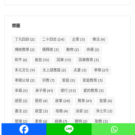
標籤
了凡四訓
(2)
二十四忠
(24)
企業
(3)
佛法
(4)
傳統教學
(2)
儒釋道
(3)
動物
(2)
命運
(2)
和平
(6)
善惡
(10)
因果
(13)
因果教育
(3)
多元文化
(9)
太上感應篇
(2)
夫妻
(3)
孝順
(27)
孝順父母
(2)
宗教
(7)
家庭
(5)
家庭教育
(3)
幸福
(5)
弟子規
(41)
德行
(33)
愛的教育
(3)
感恩
(2)
慈悲
(4)
故事
(28)
教育
(41)
智慧
(4)
書法
(2)
欲望
(3)
母親
(4)
治家
(2)
淨土宗
(3)
管理
(2)
素食
(6)
經典
(7)
聰明
(2)
胎教
(3)
親子
(5)
言語
(2)
讀書
(2)
讀經
(2)
道德
(3)