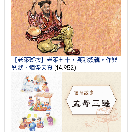
【老萊斑衣】老萊七十，戲彩娛親。作嬰
兒狀，爛漫天真
(14,952)