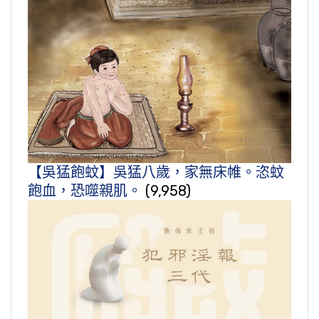
【吳猛飽蚊】吳猛八歲，家無床帷。恣蚊
飽血，恐噬親肌。
(9,958)