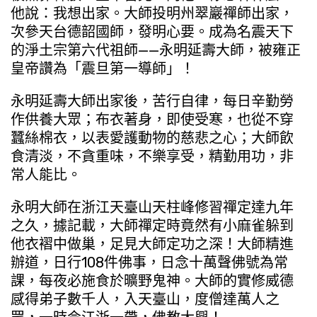
他說：我想出家。大師投明州翠巖禪師出家，
次參天台德韶國師，發明心要。成為名震天下
的淨土宗第六代祖師——永明延壽大師，被雍正
皇帝讚為「震旦第一導師」！
永明延壽大師出家後，苦行自律，每日辛勤勞
作供養大眾；布衣著身，即使受寒，也從不穿
蠶絲棉衣，以表愛護動物的慈悲之心；大師飲
食清淡，不貪重味，不樂享受，精勤用功，非
常人能比。
永明大師在浙江天臺山天柱峰修習禪定達九年
之久，據記載，大師禪定時竟然有小麻雀躲到
他衣褶中做巢，足見大師定功之深！大師精進
辦道，日行108件佛事，日念十萬聲佛號為常
課，每夜必施食於曠野鬼神。大師的實修威德
感得弟子數千人，入天臺山，度僧達萬人之