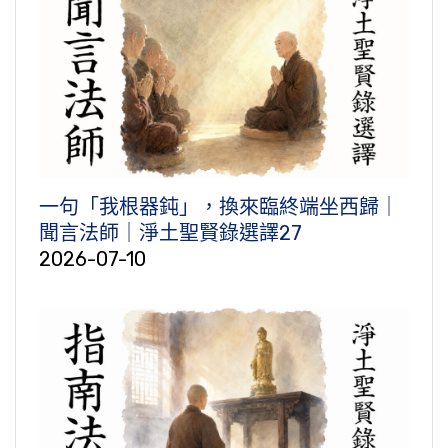
一句「我根器鈍」，換來臨終端坐西歸｜
聞言法師｜淨土聖賢錄選譯27
2026-07-10