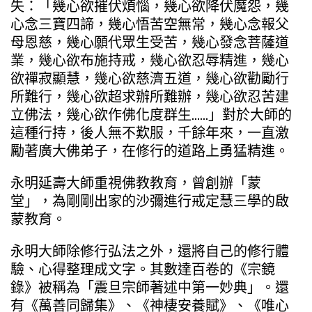
失：「幾心欲摧伏煩惱，幾心欲降伏魔怨，幾
心念三寶四諦，幾心悟苦空無常，幾心念報父
母恩慈，幾心願代眾生受苦，幾心發念菩薩道
業，幾心欲布施持戒，幾心欲忍辱精進，幾心
欲禪寂顯慧，幾心欲慈濟五道，幾心欲勸勵行
所難行，幾心欲超求辦所難辦，幾心欲忍苦建
立佛法，幾心欲作佛化度群生……」對於大師的
這種行持，後人無不歎服，千餘年來，一直激
勵著廣大佛弟子，在修行的道路上勇猛精進。
永明延壽大師重視佛教教育，曾創辦「蒙
堂」，為剛剛出家的沙彌進行戒定慧三學的啟
蒙教育。
永明大師除修行弘法之外，還將自己的修行體
驗、心得整理成文字。其數達百卷的《宗鏡
錄》被稱為「震旦宗師著述中第一妙典」。還
有《萬善同歸集》、《神棲安養賦》、《唯心