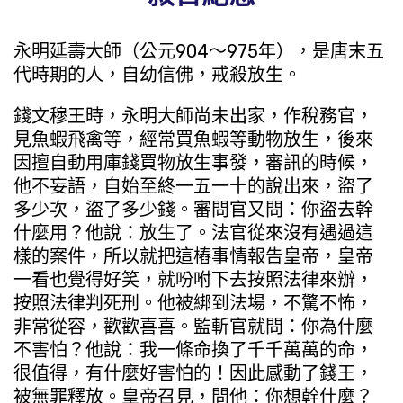
永明延壽大師（公元904～975年），是唐末五
代時期的人，自幼信佛，戒殺放生。
錢文穆王時，永明大師尚未出家，作稅務官，
見魚蝦飛禽等，經常買魚蝦等動物放生，後來
因擅自動用庫錢買物放生事發，審訊的時候，
他不妄語，自始至終一五一十的說出來，盜了
多少次，盜了多少錢。審問官又問：你盜去幹
什麼用？他說：放生了。法官從來沒有遇過這
樣的案件，所以就把這樁事情報告皇帝，皇帝
一看也覺得好笑，就吩咐下去按照法律來辦，
按照法律判死刑。他被綁到法場，不驚不怖，
非常從容，歡歡喜喜。監斬官就問：你為什麼
不害怕？他說：我一條命換了千千萬萬的命，
很值得，有什麼好害怕的！因此感動了錢王，
被無罪釋放。皇帝召見，問他：你想幹什麼？