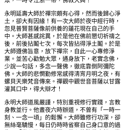
眾，一時令江浙一帶，佛教大興！
永明延壽大師於禪宗頗有心得，然而後歸心淨
土，卻大有因緣！有一次大師於夜中經行時，
忽見普賢菩薩像前供養的蓮花現在自己的手
中。大師甚感詫異，於是他在佛前懇切祈禱之
後，前後拈鬮七次，每次皆拈得淨土鬮。於是
大師遵佛旨意，放下禪宗，自此一心專修淨
業。並苦心勸勉大眾，通身放下，老實念佛，
少說一句話，多念一聲佛，徹底靠倒阿彌陀
佛。大師的悲憫勤修常感得淸宵月明之夜，有
螺貝天樂梵音傳來。禪觀中觀世音菩薩以甘露
灌其口中，得大辯才！
永明大師道風嚴謹，特別重視修行實踐，言教
身教並行。他晝夜六時辦道，不曾有「一時一
刻、一念一頃」的鬆懈。大師雖修行功深，卻
無絲毫驕慢，每日仍時時省察自己身口意的過