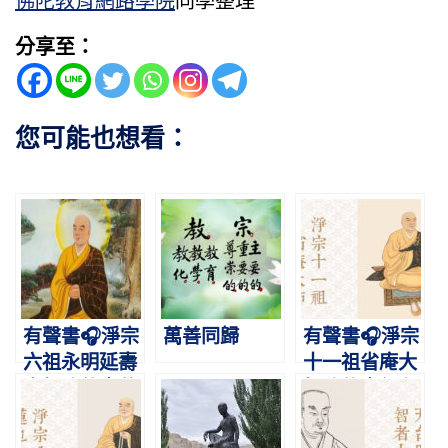
佛陀教育網路學院
同學整理
分享至：
您可能也想看：
有聲書🎧淨宗
萬善同歸
有聲書🎧淨宗
六祖永明延壽
十一祖省庵大
大師略傳｜萬
師略傳｜行在
善莊嚴淨土
梵網，志在西
方