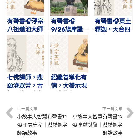
有聲書🎧淨宗
有聲書🎧
有聲書🎧東土
八祖蓮池大師
9/26鳩摩羅
釋迦，天台四
略傳
什大師圓寂紀
祖｜天台四祖
念日
智者大師圓寂
紀念日
七佛譯師，悲
紹繼善導化有
願濟眾苦，舌
情，大權示現
根不壞，清音
誘念佛｜11/3
徹九天｜
淨宗五祖少康
9/22鳩摩羅
大師圓寂紀念
上一篇文章
下一篇文章
小故事大智慧有聲書11
小故事大智慧有聲書12
什大師圓寂紀
日
🎧子貢守孝｜蔡禮旭老
🎧李勣焚鬚｜蔡禮旭老
念日
師講故事
師講故事