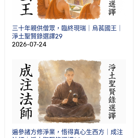
三十年親供僧眾，臨終現瑞｜烏萇國王｜
淨土聖賢錄選譯29
2026-07-24
遍參諸方修淨業，悟得真心生西方｜成注