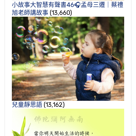
小故事大智慧有聲書46🎧孟母三遷｜蔡禮
旭老師講故事
(13,660)
兒童靜思語
(13,162)