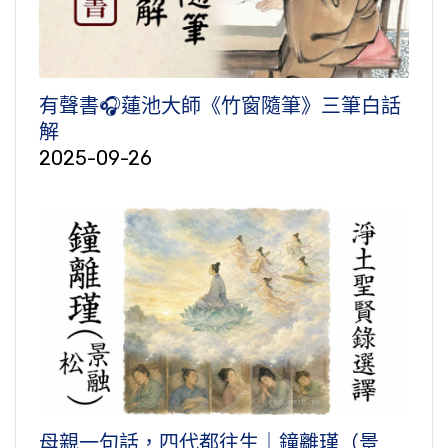
有聲書🎧蓮池大師《竹窗隨筆》三筆白話
解
2025-09-26
母親一句話，四代都往生｜鐘離瑾（景