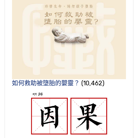
如何救助被墮胎的嬰靈？
(10,462)