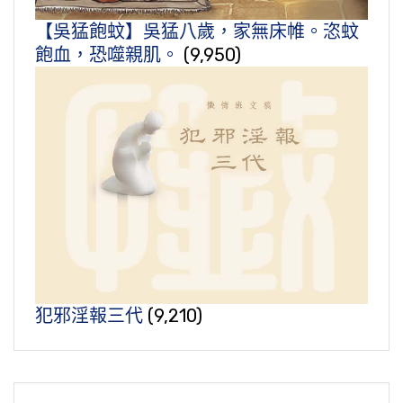
【吳猛飽蚊】吳猛八歲，家無床帷。恣蚊
飽血，恐噬親肌。
(9,950)
犯邪淫報三代
(9,210)