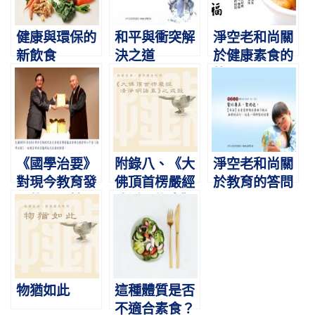
健康與環保的
和平與衝突解
淨空老和尚關
新飲食
決之道
於健康素食的
答問
《國學治要》
附錄八、《大
淨空老和尚關
對現今教育發
佛頂首楞嚴經
於教育的答問
展的重要性
清淨明誨章》
之戒殺 淨空老
法師主講
物猶如此
這種體質是否
不適合素食？