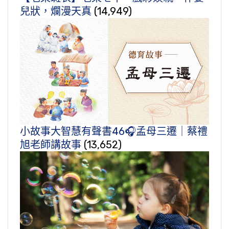
兒狀，爛漫天真
(14,949)
小故事大智慧有聲書46🎧孟母三遷｜蔡禮
旭老師講故事
(13,652)