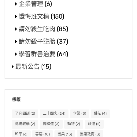
企業管理
(6)
懺悔班文稿
(150)
請勿殺生吃肉
(85)
請勿殺子墮胎
(37)
學習群書治要
(64)
最新公告
(15)
標籤
了凡四訓
(2)
二十四忠
(24)
企業
(3)
佛法
(4)
傳統教學
(2)
儒釋道
(3)
動物
(2)
命運
(2)
和平
(6)
善惡
(10)
因果
(13)
因果教育
(3)