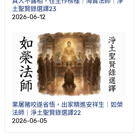
真人不露相，往生作榜樣｜海寶法師｜淨
土聖賢錄選譯23
2026-06-12
業屠豬咬遂省悟，出家精進安祥生｜如榮
法師｜淨土聖賢錄選譯22
2026-06-05