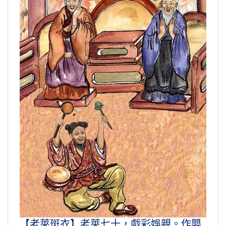
【老萊斑衣】老萊七十，戲彩娛親。作嬰