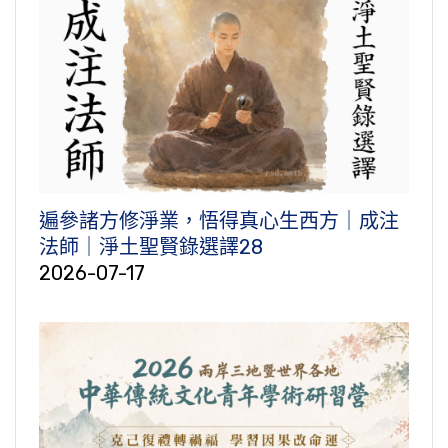
遍參諸方修淨業，悟得真心生西方｜成注
法師｜淨土聖賢錄選譯28
2026-07-17