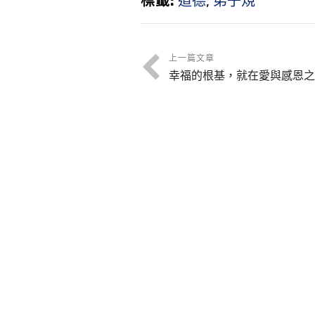
標籤:
道德
,
弟子規
上一篇文章
幸福的根基，就在愛與感恩之