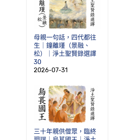
母親一句話，四代都往
生｜鐘離瑾（景融、
松）｜淨土聖賢錄選譯
30
2026-07-31
三十年親供僧眾，臨終
現瑞｜烏萇國王｜淨土