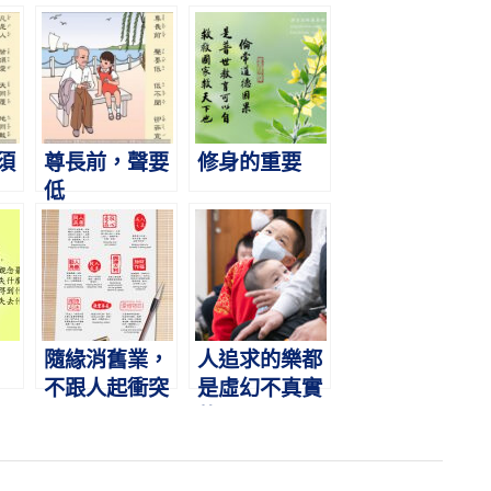
須
尊長前，聲要
修身的重要
低
隨緣消舊業，
人追求的樂都
不跟人起衝突
是虛幻不真實
的