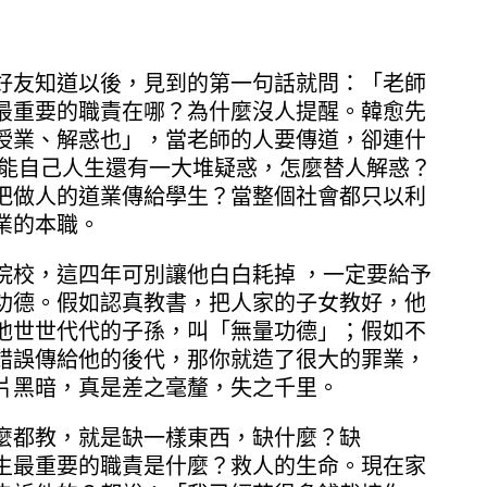
好友知道以後，見到的第一句話就問：「老師
最重要的職責在哪？為什麼沒人提醒。韓愈先
授業、解惑也」，當老師的人要傳道，卻連什
可能自己人生還有一大堆疑惑，怎麼替人解惑？
把做人的道業傳給學生？當整個社會都只以利
業的本職。
院校，這四年可別讓他白白耗掉 ，一定要給予
功德。假如認真教書，把人家的子女教好，他
他世世代代的子孫，叫「無量功德」；假如不
錯誤傳給他的後代，那你就造了很大的罪業，
片黑暗，真是差之毫釐，失之千里。
麼都教，就是缺一樣東西，缺什麼？缺
生最重要的職責是什麼？救人的生命。現在家