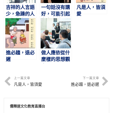
吉祥的人言語
一句話沒有講
凡是人，皆須
少，急躁的人
好，可能引起
愛
言語很多
家庭分裂。
進必趨，退必
做人應依從什
遲
麼樣的思想觀
念
上一篇文章
下一篇文章
凡是人，皆須愛
進必趨，退必遲
儒釋道文化教育直播台