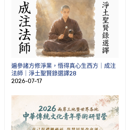
遍參諸方修淨業，悟得真心生西方｜成注
法師｜淨土聖賢錄選譯28
2026-07-17