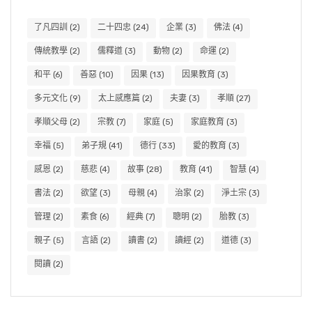
了凡四訓
(2)
二十四忠
(24)
企業
(3)
佛法
(4)
傳統教學
(2)
儒釋道
(3)
動物
(2)
命運
(2)
和平
(6)
善惡
(10)
因果
(13)
因果教育
(3)
多元文化
(9)
太上感應篇
(2)
夫妻
(3)
孝順
(27)
孝順父母
(2)
宗教
(7)
家庭
(5)
家庭教育
(3)
幸福
(5)
弟子規
(41)
德行
(33)
愛的教育
(3)
感恩
(2)
慈悲
(4)
故事
(28)
教育
(41)
智慧
(4)
書法
(2)
欲望
(3)
母親
(4)
治家
(2)
淨土宗
(3)
管理
(2)
素食
(6)
經典
(7)
聰明
(2)
胎教
(3)
親子
(5)
言語
(2)
讀書
(2)
讀經
(2)
道德
(3)
閱讀
(2)