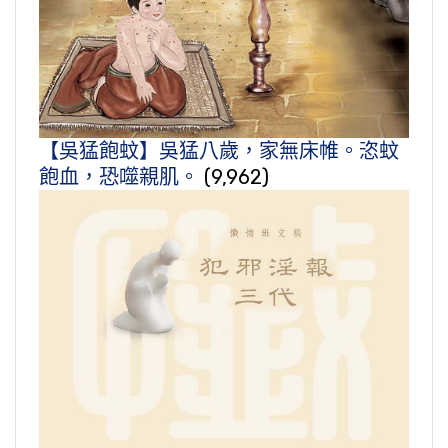
【吳猛飽蚊】吳猛八歲，家無床帷。恣蚊
飽血，恐噬親肌。
(9,962)