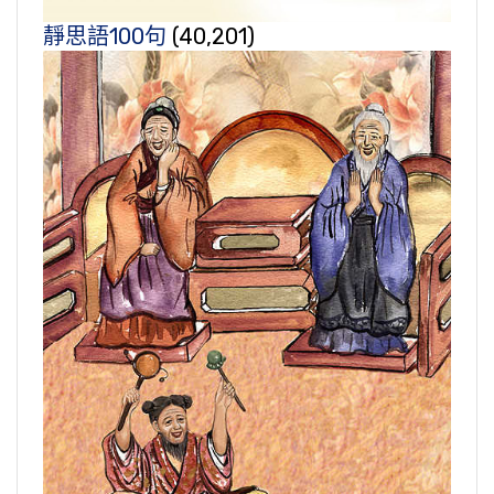
靜思語100句
(40,201)