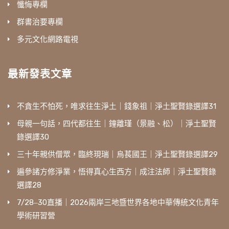
懺悔專欄
群書治要專欄
多元文化網路電視
最新發表文章
不貪生不怕死，唯求往生淨土｜錢象祖｜淨土聖賢錄選譯31
母親一句話，四代都往生｜鐘離瑾（景融、松）｜淨土聖賢
錄選譯30
三十年親供僧眾，臨終現瑞｜烏萇國王｜淨土聖賢錄選譯29
遍參諸方修淨業，悟得真心生西方｜成注法師｜淨土聖賢錄
選譯28
7/28‒30直播｜2026兩岸三地暨世界各地中華傳統文化青年
學術研習營