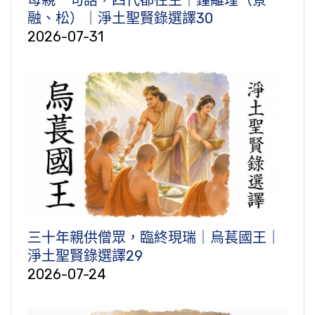
母親一句話，四代都往生｜鐘離瑾（景
融、松）｜淨土聖賢錄選譯30
2026-07-31
三十年親供僧眾，臨終現瑞｜烏萇國王｜
淨土聖賢錄選譯29
2026-07-24