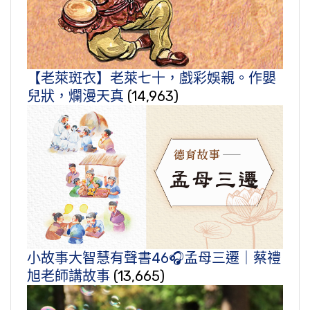
【老萊斑衣】老萊七十，戲彩娛親。作嬰
兒狀，爛漫天真
(14,963)
小故事大智慧有聲書46🎧孟母三遷｜蔡禮
旭老師講故事
(13,665)