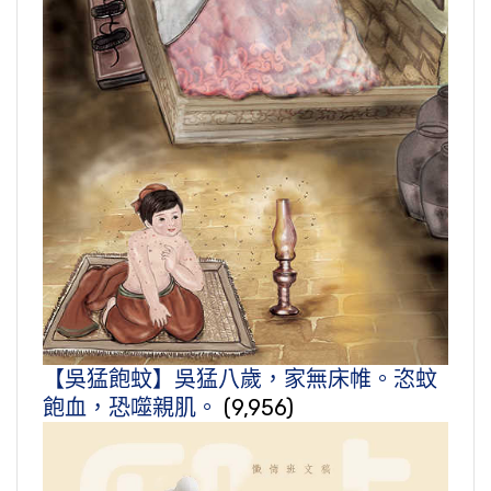
【吳猛飽蚊】吳猛八歲，家無床帷。恣蚊
飽血，恐噬親肌。
(9,956)