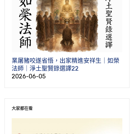
業屠豬咬遂省悟，出家精進安祥生｜如榮
法師｜淨土聖賢錄選譯22
2026-06-05
大家都在看