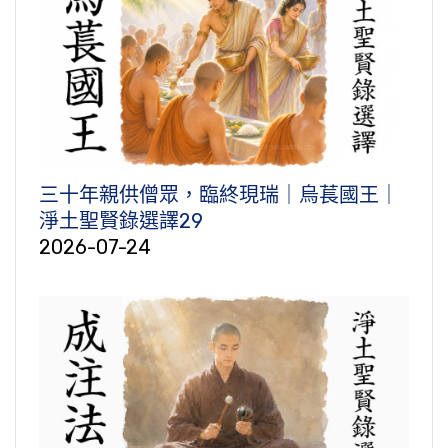
三十年親供僧眾，臨終現瑞｜烏萇國王｜
淨土聖賢錄選譯29
2026-07-24