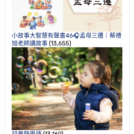
小故事大智慧有聲書46🎧孟母三遷｜蔡禮
旭老師講故事
(13,655)