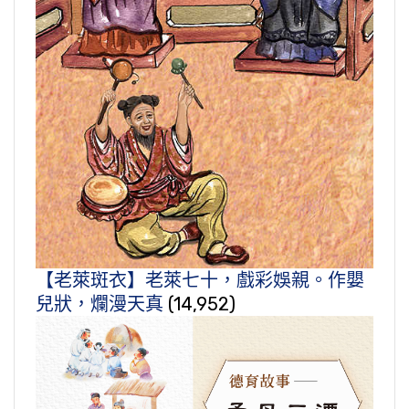
【老萊斑衣】老萊七十，戲彩娛親。作嬰
兒狀，爛漫天真
(14,952)