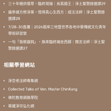
三十年親供僧眾，臨終現瑞｜烏萇國王｜淨土聖賢錄選譯29
遍參諸方修淨業，悟得真心生西方｜成注法師｜淨土聖賢錄
選譯28
7/28‒30直播｜2026兩岸三地暨世界各地中華傳統文化青年
學術研習營
一句「我根器鈍」，換來臨終端坐西歸｜聞言法師｜淨土聖
賢錄選譯27
相關學習網站
淨空老法師專集網
Collected Talks of Ven. Master ChinKung
佛陀教育網路學院
華藏淨宗弘化網