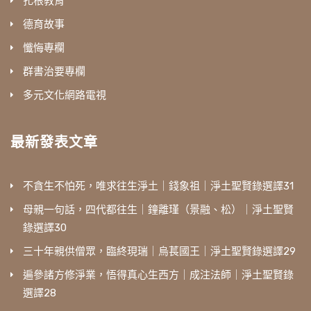
扎根教育
德育故事
懺悔專欄
群書治要專欄
多元文化網路電視
最新發表文章
不貪生不怕死，唯求往生淨土｜錢象祖｜淨土聖賢錄選譯31
母親一句話，四代都往生｜鐘離瑾（景融、松）｜淨土聖賢
錄選譯30
三十年親供僧眾，臨終現瑞｜烏萇國王｜淨土聖賢錄選譯29
遍參諸方修淨業，悟得真心生西方｜成注法師｜淨土聖賢錄
選譯28