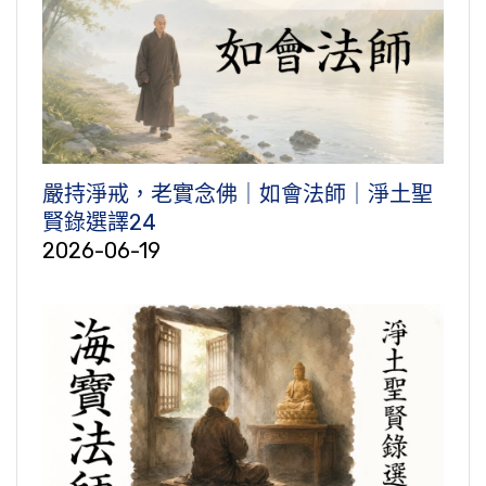
嚴持淨戒，老實念佛｜如會法師｜淨土聖
賢錄選譯24
2026-06-19