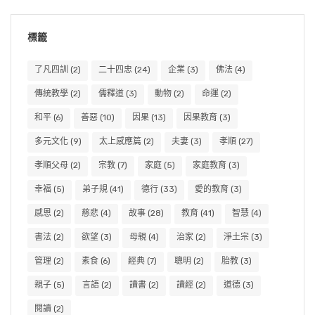
標籤
了凡四訓
(2)
二十四忠
(24)
企業
(3)
佛法
(4)
傳統教學
(2)
儒釋道
(3)
動物
(2)
命運
(2)
和平
(6)
善惡
(10)
因果
(13)
因果教育
(3)
多元文化
(9)
太上感應篇
(2)
夫妻
(3)
孝順
(27)
孝順父母
(2)
宗教
(7)
家庭
(5)
家庭教育
(3)
幸福
(5)
弟子規
(41)
德行
(33)
愛的教育
(3)
感恩
(2)
慈悲
(4)
故事
(28)
教育
(41)
智慧
(4)
書法
(2)
欲望
(3)
母親
(4)
治家
(2)
淨土宗
(3)
管理
(2)
素食
(6)
經典
(7)
聰明
(2)
胎教
(3)
親子
(5)
言語
(2)
讀書
(2)
讀經
(2)
道德
(3)
閱讀
(2)