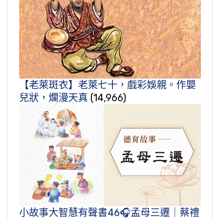
【老萊斑衣】老萊七十，戲彩娛親。作嬰
兒狀，爛漫天真
(14,966)
小故事大智慧有聲書46🎧孟母三遷｜蔡禮