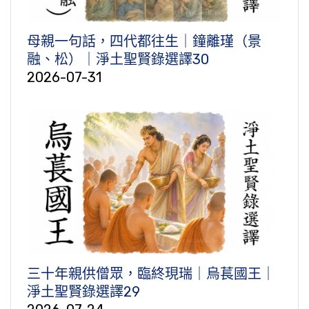
母親一句話，四代都往生｜鐘離瑾（景
融、松）｜淨土聖賢錄選譯30
2026-07-31
三十年親供僧眾，臨終現瑞｜烏萇國王｜
淨土聖賢錄選譯29