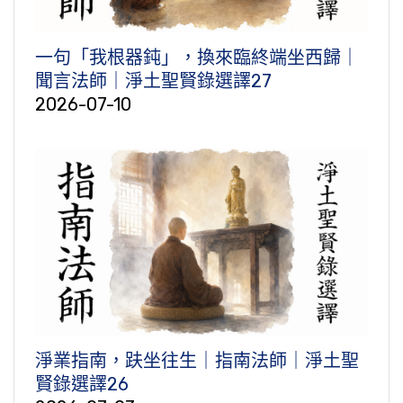
一句「我根器鈍」，換來臨終端坐西歸｜
聞言法師｜淨土聖賢錄選譯27
2026-07-10
淨業指南，趺坐往生｜指南法師｜淨土聖
賢錄選譯26