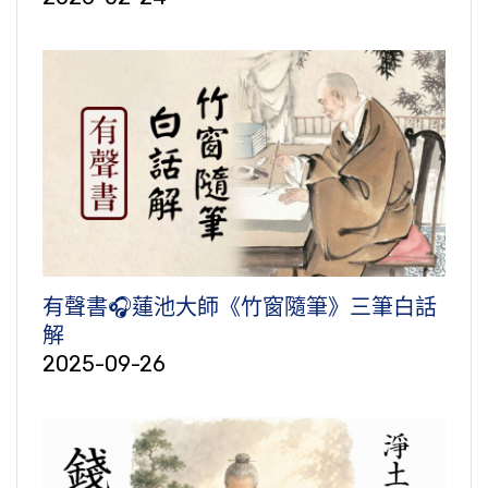
有聲書🎧蓮池大師《竹窗隨筆》三筆白話
解
2025-09-26