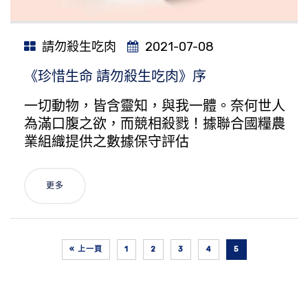
請勿殺生吃肉
2021-07-08
《珍惜生命 請勿殺生吃肉》序
一切動物，皆含靈知，與我一體。奈何世人
為滿口腹之欲，而競相殺戮！據聯合國糧農
業組織提供之數據保守評估
更多
« 上一頁
1
2
3
4
5