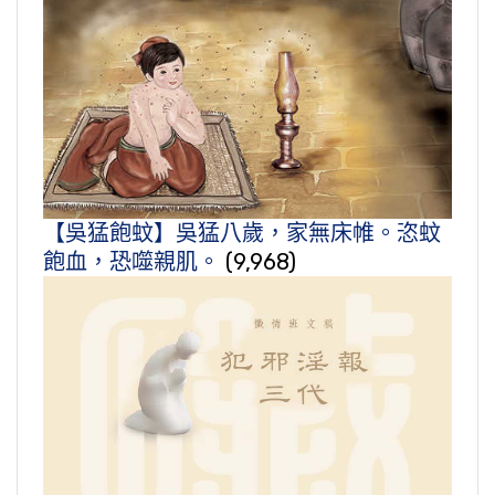
【吳猛飽蚊】吳猛八歲，家無床帷。恣蚊
飽血，恐噬親肌。
(9,968)