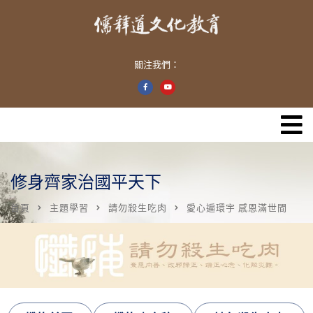
關注我們：
修身齊家治國平天下
首頁
主題學習
請勿殺生吃肉
愛心遍環宇 感恩滿世間