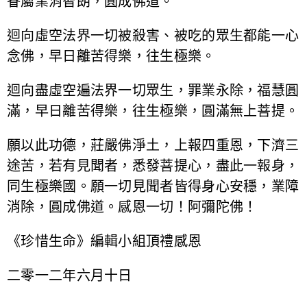
眷屬業消智朗，圓成佛道。
迴向虛空法界一切被殺害、被吃的眾生都能一心
念佛，早日離苦得樂，往生極樂。
迴向盡虛空遍法界一切眾生，罪業永除，福慧圓
滿，早日離苦得樂，往生極樂，圓滿無上菩提。
願以此功德，莊嚴佛淨土，上報四重恩，下濟三
途苦，若有見聞者，悉發菩提心，盡此一報身，
同生極樂國。願一切見聞者皆得身心安穩，業障
消除，圓成佛道。感恩一切！阿彌陀佛！
《珍惜生命》編輯小組頂禮感恩
二零一二年六月十日