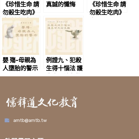
《珍惜生命 請
真誠的懺悔
《珍惜生命 請
勿殺生吃肉》
勿殺生吃肉》
文稿編輯聲明
序
嬰 殤-母親為
例證九、犯殺
人墮胎的警示
生得十惱法 護
生命天祐免難
amtb@amtb.tw