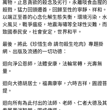
萬物，止息貪欲的殺念及劣行，永離啖食血腥的
殺戮，猛力回頭遷善，回歸至性的寧靜、祥和。
以端正至善的心念化解生態失衡，環境污染，水
火風災，戰爭瘟疫，地震海嘯等全球性災難，而
致國泰民安，社會安定，世界和平。
最後，將此《珍惜生命 請勿殺生吃肉》專題掛
網、出版及流通的一切功德：
迴向淨公恩師，法體安康，法輪常轉，光壽無
量。
迴向大德胡居士，福壽康寧，六時吉祥，圓證菩
提。
迴向所有為此付出的法師、老師、仁者大德及其