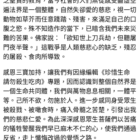
乏聖賢的教育，當今社會的人們無從感受盡虛空
遍法界是一個整體，自然失卻愛的慈悲，視一切
動物如草芥而任意踐踏、殘害，來滿足自己的口
腹之慾。殊不知造作的當下，已暗含我們未來災
難的苦果。佛家說：「欲知世上刀兵劫，但聽屠
門夜半聲。」這戰爭是人類慈悲心的缺乏，殘忍
的屠殺、食肉所導致。
感恩三寶加持，讓我們有因緣編輯《珍惜生命
請勿殺生吃肉》專題，因而認識到整個自然界是
一個生命共同體，我們與萬物息息相關，一體平
等。己所不欲，勿施於人。進一步感同身受眾生
被殺戮、被噉食時，痛入骨髓之苦楚，引發出我
們的慈悲仁愛。為此深深感恩眾生菩薩們以苦痛
的犠牲警醒我們早已麻木不仁的心，使我們通過
反省，走上懺悔改過的覺悟之路。