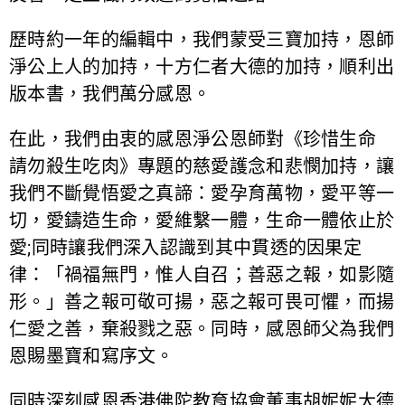
歷時約一年的編輯中，我們蒙受三寶加持，恩師
淨公上人的加持，十方仁者大德的加持，順利出
版本書，我們萬分感恩。
在此，我們由衷的感恩淨公恩師對《珍惜生命
請勿殺生吃肉》專題的慈愛護念和悲憫加持，讓
我們不斷覺悟愛之真諦：愛孕育萬物，愛平等一
切，愛鑄造生命，愛維繫一體，生命一體依止於
愛;同時讓我們深入認識到其中貫透的因果定
律：「禍福無門，惟人自召；善惡之報，如影隨
形。」善之報可敬可揚，惡之報可畏可懼，而揚
仁愛之善，棄殺戮之惡。同時，感恩師父為我們
恩賜墨寶和寫序文。
同時深刻感恩香港佛陀教育協會董事胡妮妮大德