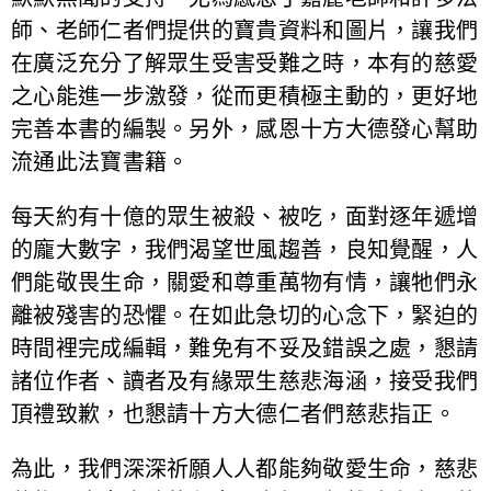
師、老師仁者們提供的寶貴資料和圖片，讓我們
在廣泛充分了解眾生受害受難之時，本有的慈愛
之心能進一步激發，從而更積極主動的，更好地
完善本書的編製。另外，感恩十方大德發心幫助
流通此法寶書籍。
每天約有十億的眾生被殺、被吃，面對逐年遞增
的龐大數字，我們渴望世風趨善，良知覺醒，人
們能敬畏生命，關愛和尊重萬物有情，讓牠們永
離被殘害的恐懼。在如此急切的心念下，緊迫的
時間裡完成編輯，難免有不妥及錯誤之處，懇請
諸位作者、讀者及有緣眾生慈悲海涵，接受我們
頂禮致歉，也懇請十方大德仁者們慈悲指正。
為此，我們深深祈願人人都能夠敬愛生命，慈悲