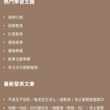
熱門學習主題
祖師行誼
因果教育
扎根教育
德育故事
懺悔專欄
群書治要專欄
多元文化網路電視
最新發表文章
不貪生不怕死，唯求往生淨土｜錢象祖｜淨土聖賢錄選譯31
母親一句話，四代都往生｜鐘離瑾（景融、松）｜淨土聖賢