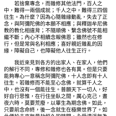
若捨棄專念，而雜修其他法門，百人之
中，難得一兩個成就；千人之中，難得三四個
往生。為什麼？因為心隨雜緣動亂，失去了正
念，與阿彌陀佛的本願不相應；與釋迦牟尼佛
教的教化相違背；不隨順佛、繫念佛號不能相
繼不斷；內心不相續念報佛恩；雖然也在修
行，但是常與名利相應；喜好親近雜亂的因
緣，障礙自己，也障礙他人往生正行。
我近來見到各方的出家人、在家人，他們
的解行不同，專修和雜修也各有異。但是只要
能夠專心一意稱念阿彌陀佛，十人念即有十人
往生。若雜修而不能至心念佛，就算千人之
中，也沒有一個能往生。普願天下一切人，好
好自行思惟，在行住坐臥之間，厲心克己，晝
夜六時，莫要荒廢，以畢生為期念佛。如此，
只要前念命終，後一念就生在極樂世界了。如