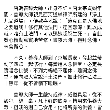
唐朝善導大師，出身不詳。唐太宗貞觀年
間，善導大師親見西河道綽禪師所建的「淨土
九品道場」，便歡喜地說：「這真正是入佛地
之要道啊！修行其他法門，迂回艱深，難以成
就，唯有此法門，可以迅速超脫生死。」自此
發心精勤篤實地苦修，晝夜六時，禮拜念佛，
未曾懈怠。
不久，善導大師到了京城長安，發起並帶
動了四眾一起修行。每當進入念佛堂，必定長
跪唱念佛號，不到力竭絕不罷休，離開念佛
堂，便向眾人宣說淨土法門。如此修行弘法三
十餘年，從不曾躺下睡眠。
善導大師一生嚴持戒律，威儀具足，從不
毀犯一絲一毫。凡上好的飲食，皆用來供養大
眾，粗淡的則自己食用。他將所有的供養，皆