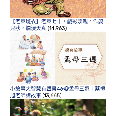
【老萊斑衣】老萊七十，戲彩娛親。作嬰
兒狀，爛漫天真
(14,963)
小故事大智慧有聲書46🎧孟母三遷｜蔡禮
旭老師講故事
(13,665)