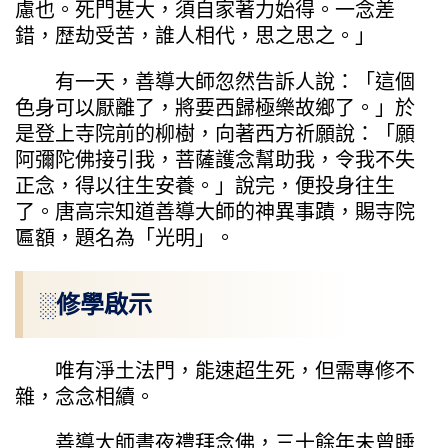
慮也。死門甚大，須自家著力始得。一念差
錯，歴劫受苦，誰人相代，思之思之。」
有一天，善導大師忽然告訴人說：「這個
色身可以厭離了，將要西歸極樂故鄉了。」於
是登上寺院前的柳樹，向著西方祈願說：「願
阿彌陀佛接引我，菩薩護念幫助我，令我不失
正念，得以往生安養。」說完，便投身往生
了。唐高宗知道善導大師的神異事蹟，賜寺院
匾額，題名為「光明」。
░修學啟示
唯有淨土法門，能速超生死，但需專修不
雜，念念相續。
善導大師晝夜禮拜念佛，三十餘年未曾睡