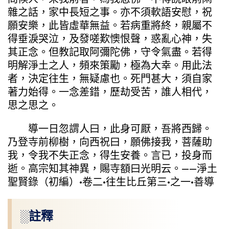
雜之話，家中長短之事。亦不須軟語安慰，祝
願安樂，此皆虛華無益。若病重將終，親屬不
得垂淚哭泣，及發嗟歎懊恨聲，惑亂心神，失
其正念。但教記取阿彌陀佛，守令氣盡。若得
明解淨土之人，頻來策勵，極為大幸。用此法
者，決定往生，無疑慮也。死門甚大，須自家
著力始得。一念差錯，歷劫受苦，誰人相代，
思之思之。
導一日忽謂人曰，此身可厭，吾將西歸。
乃登寺前柳樹，向西祝曰，願佛接我，菩薩助
我，令我不失正念，得生安養。言已，投身而
逝。高宗知其神異，賜寺額曰光明云。——淨土
聖賢錄（初編）·卷二·往生比丘第三·之一·善導
░註釋