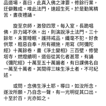
品道場，喜曰，此真入佛之津要。修餘行業，
迂僻難成。唯此法門，速超生死。於是勤篤精
苦，晝夜禮誦。
旋至京師，激發四眾。每入室，長跪唱
佛，非力竭不休。出，則演說淨土法門。三十
餘年，未嘗睡眠。護持戒品，纖毫不犯。好食
供眾，粗惡自奉。所有襯施，用寫《阿彌陀
經》十萬餘卷，畫《淨土變相》三百壁，修營
塔寺，燃燈續明。道俗從其化者甚眾，有誦
《彌陀經》十萬至五十萬遍者，有日課佛名自
一萬至十萬者。其間得三昧生淨土者，不可紀
述。
或問，念佛生淨土耶。導曰，如汝所念，
遂汝所願。乃自念一聲，有一光明從其口出。
十至於百，光亦如之。