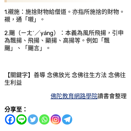
1.襯施：施捨財物給僧道。亦指所施捨的財物。
襯，通「嚫」。
2.颺（ㄧㄤˊ／yáng）：本義為風所飛揚，引申
為飄揚、飛揚、顯揚、高揚等。例如「飄
颺」、「颺言」。
【關鍵字】善導 念佛放光 念佛往生方法 念佛往
生利益
佛陀教育網路學院
讀書會整理
分享至：