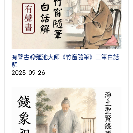
有聲書🎧蓮池大師《竹窗隨筆》三筆白話
解
2025-09-26