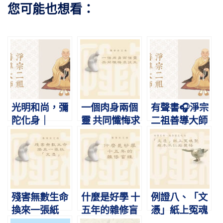
您可能也想看：
光明和尚，彌
一個肉身兩個
有聲書🎧淨宗
陀化身｜
靈 共同懺悔求
二祖善導大師
2023/5/3 淨
往生
略傳｜念佛放
宗二祖善導大
光，光明和尚
師圓寂日紀念
殘害無數生命
什麼是好學 十
例證八、「文
換來一張紙
五年的雜修盲
憑」紙上冤魂