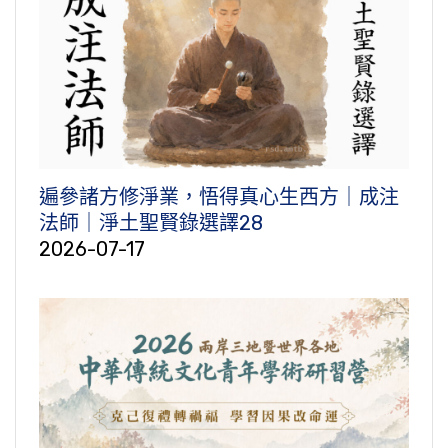
遍參諸方修淨業，悟得真心生西方｜成注
法師｜淨土聖賢錄選譯28
2026-07-17