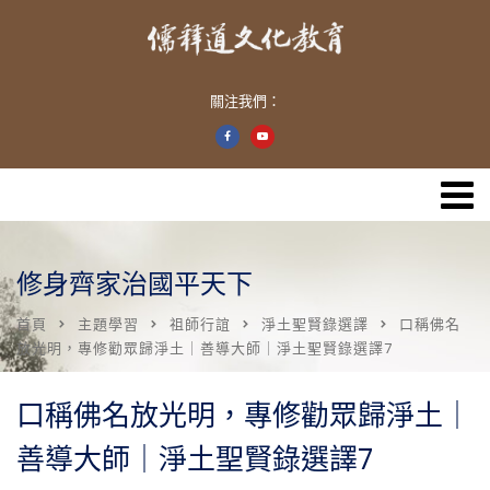
關注我們：
修身齊家治國平天下
首頁
主題學習
祖師行誼
淨土聖賢錄選譯
口稱佛名
放光明，專修勸眾歸淨土｜善導大師｜淨土聖賢錄選譯7
口稱佛名放光明，專修勸眾歸淨土｜
善導大師｜淨土聖賢錄選譯7