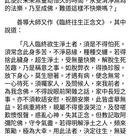
此便於未來無量劫恒久的時間，永受清淨無為
的法樂，乃至成佛，難道這樣不快樂嗎？」
善導大師又作《臨終往生正念文》，其中
說道：
「凡人臨終欲生淨土者，須是不得怕死。
須常念此身多苦，不淨惡緣，種種交纏。若得
捨此穢身，超生淨土，受無量快樂，解脫生死
苦趣，乃是稱意之事。如脫弊衣，得換珍服。
放下身心，莫生戀著。才遇有病，便念無常，
一心待死。須囑家人，及問候人，來我前者，
為我念佛。不得說眼前閑雜之話，家中長短之
事。亦不須軟語安慰，祝願安樂，此皆虛華無
益。若病重將終，親屬不得垂淚哭泣，及發嗟
歎懊恨聲，惑亂心神，失其正念。但教記取阿
彌陀佛，守令氣盡。若得明解淨土之人，頻來
策勵，極為大幸。用此法者，決定往生，無疑