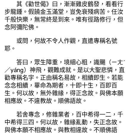
其《勸世偈》曰，漸漸雞皮鶴發，看看行
步龍鍾。假饒金玉滿堂，豈免衰殘病苦。任汝
千般快樂，無常終是到來。唯有徑路修行，但
念阿彌陀佛。
或問，何故不令人作觀，直遣專稱名號
耶。
答曰，眾生障重，境細心粗，識颺（ㄧㄤˊ
／yáng）神飛，觀難成就。是以大聖悲憐，直
勸專稱名字。正由稱名易故，相續即生。若能
念念相續，畢命為期者，十即十生，百即百
生。何以故，無外雜緣，得正念故。與佛本願
相應故。不違教故。順佛語故。
若舍專念，修雜業者，百中希得一二，千
中希得三四。何以故，雜緣亂動，失正念故。
與佛本願不相應故。與教相違故。不順佛語