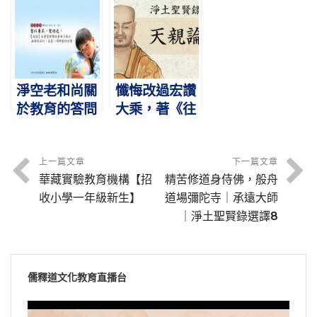
「文憑」
練
聚 麻木不仁始
覺悟
淨空老和尚關
懺悔改過宏讚
於教育的答問
大乘，著《往
生論》立五念
門｜天親論師
｜淨土聖賢錄
上一篇文章
下一篇文章
華藏實驗教育機構【招
精苦修道身侍佛，般舟
選譯2
收小學一年級新生】
道場彌陀寺｜承遠大師
｜淨土聖賢錄選譯8
儒釋道文化教育直播台