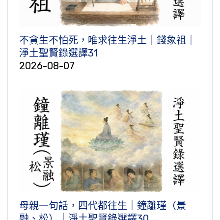
不貪生不怕死，唯求往生淨土｜錢象祖｜
淨土聖賢錄選譯31
2026-08-07
母親一句話，四代都往生｜鐘離瑾（景
融、松）｜淨土聖賢錄選譯30