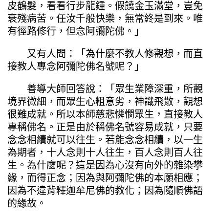
皮鶴髮，看看行步龍鍾。假饒金玉滿堂，豈免
衰殘病苦。任汝千般快樂，無常終是到來。唯
有徑路修行，但念阿彌陀佛。」
又有人問：「為什麼不教人修觀想，而直
接教人專念阿彌陀佛名號呢？」
善導大師回答說：「眾生業障深重，所觀
境界微細，而眾生心粗意劣，神識飛散，觀想
很難成就。所以本師慈悲憐憫眾生，直接教人
專稱佛名。正是由於稱佛名號容易成就，只要
念念相續就可以往生。若能念念相續，以一生
為期者，十人念則十人往生，百人念則百人往
生。為什麼呢？這是因為心沒有向外的雜染攀
緣，而得正念；因為與阿彌陀佛的本願相應；
因為不違背釋迦牟尼佛的教化；因為隨順佛語
的緣故。