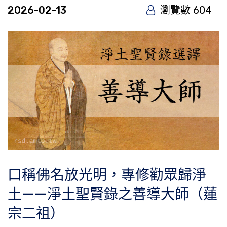
2026-02-13
瀏覽數 604
口稱佛名放光明，專修勸眾歸淨
土——淨土聖賢錄之善導大師（蓮
宗二祖）