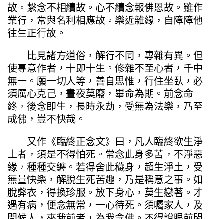
故。繫念不相續故。心不續念報佛恩故。雖作
業行，常與名利相應故。樂近雜緣，自障障他
往生正行故。
比見諸方道俗，解行不同，專雜有異。但
使專意作者，十即十生。修雜不至心者，千中
無一。願一切人等，善自思惟，行住坐臥，必
須厲心克己，晝夜莫廢，畢命為期。前念命
終，後念即生，長時永劫，受無為法樂，乃至
成佛，豈不快哉。
又作《臨終正念文》曰，凡人臨終欲生淨
土者，須是不得怕死。常念此身多苦，不淨惡
緣，種種交纏。若得舍此穢身，超生淨土，受
無量快樂，解脫生死苦趣，乃是稱意之事。如
脫弊衣，得換珍服。放下身心，莫生戀著。才
遇有病，便念無常，一心待死。須囑家人，及
問候人，來我前者，為我念佛。不得說眼前閑