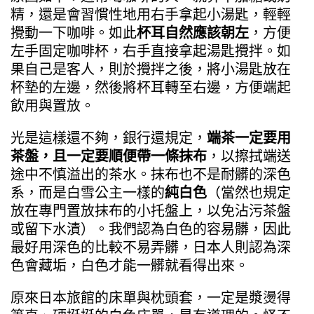
精，還是會習慣性地用右手拿起小湯匙，輕輕
攪動一下咖啡。如此
杯耳自然應該朝左
，方便
左手固定咖啡杯，右手直接拿起湯匙攪拌。如
果自己是客人，則於攪拌之後，將小湯匙放在
杯墊的左邊，然後將杯耳轉至右邊，方便端起
飲用與置放。
光是這樣還不夠，銀行還規定，
端茶一定要用
茶盤，且一定要順便帶一條抹布
，以擦拭端送
途中不慎溢出的茶水。抹布也不是耐髒的深色
系，而是白雪公主一樣的
純白色
（當然也規定
放在專門置放抹布的小托盤上，以免沾污茶盤
或留下水漬）。我們認為白色的容易髒，因此
最好用深色的比較不易弄髒，日本人則認為深
色會藏垢，白色才能一髒就看得出來。
原來日本旅館的床單與枕頭套，一定是漿燙得