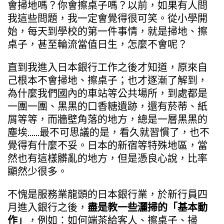
會掃地嗎？你會擦桌子嗎？以前，如果有人問
我這些問題，我一定會覺得很可笑。從小學開
始，每天到學校的第一件事情，就是掃地、擦
桌子，甚至輪流當值日生，怎麼不會呢？
直到我進入日本銀行工作之後才知道，原來自
己根本不會掃地、擦桌子；也才逐漸了解到，
為什麼我們國內的車站等公共場所，到處都是
一團一團、黑黑的口香糖遺跡，還有菸蒂、紙
屑等等，而牆壁角落的地方，總是一層黑黑的
塵埃……最不可思議的是，看久就習慣了，也不
覺得有什麼不妥。日本的新宿等特殊地區，當
然也有這樣髒亂的地方，但是憑良心說，比率
顯然少很多。
不愧是服務業龍頭的日本銀行業，於新行員四
月進入銀行之後，
盡是教一些灑掃的「基本動
作」
，例如：如何端茶給客人、擦桌子、掃