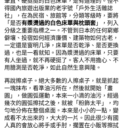
筆直、硬挺挺的白色床單，是有道理的。怪不
得國內旅遊出版業的老字號「戶外生活雜誌
社」，在為民宿、旅館等，分類等級時，要將
「是否
有漿燙過的白色床單與枕頭套
」，列入
分級之重要指標之一。不管到日本的任何窮鄉
僻壤、投宿如何經濟廉價、建築物如何古老，
一定還是窗明几淨，床單是否乾淨、是否更換
過，也是一看就知。因為漿燙過的床單，只要
有人坐過，就不再硬挺了。客人不用擔心、不
用臆測是否乾淨，如此自然生意興隆。
再說擦桌子。絕大多數的人擦桌子，就是抓起
一塊抹布，看準油污所在，然後就開始「畫
圓」，做圓弧運動，本來一小滴的油污，經過
幾次的圓弧擦拭之後，就被「粉飾太平」，均
勻地分佈在整個桌面。本來是小小的一點，變
成看不太出來的，大大的一片。因此很少有國
人真的會放心將手或手肘，擱置在小販等擦拭