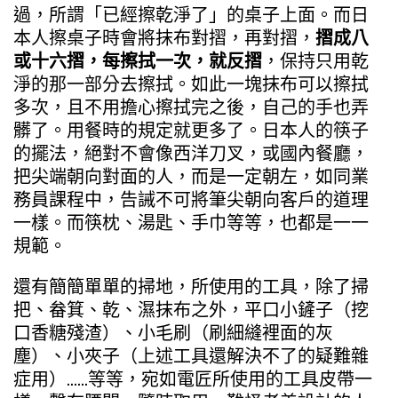
過，所謂「已經擦乾淨了」的桌子上面。而日
本人擦桌子時會將抹布對摺，再對摺，
摺成八
或十六摺，每擦拭一次，就反摺
，保持只用乾
淨的那一部分去擦拭。如此一塊抹布可以擦拭
多次，且不用擔心擦拭完之後，自己的手也弄
髒了。用餐時的規定就更多了。日本人的筷子
的擺法，絕對不會像西洋刀叉，或國內餐廳，
把尖端朝向對面的人，而是一定朝左，如同業
務員課程中，告誡不可將筆尖朝向客戶的道理
一樣。而筷枕、湯匙、手巾等等，也都是一一
規範。
還有簡簡單單的掃地，所使用的工具，除了掃
把、畚箕、乾、濕抹布之外，平口小鏟子（挖
口香糖殘渣）、小毛刷（刷細縫裡面的灰
塵）、小夾子（上述工具還解決不了的疑難雜
症用）……等等，宛如電匠所使用的工具皮帶一