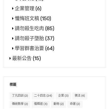
企業管理
(6)
懺悔班文稿
(150)
請勿殺生吃肉
(85)
請勿殺子墮胎
(37)
學習群書治要
(64)
最新公告
(15)
標籤
了凡四訓
(2)
二十四忠
(24)
企業
(3)
佛法
(4)
傳統教學
(2)
儒釋道
(3)
動物
(2)
命運
(2)