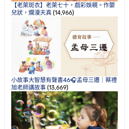
【老萊斑衣】老萊七十，戲彩娛親。作嬰
兒狀，爛漫天真
(14,966)
小故事大智慧有聲書46🎧孟母三遷｜蔡禮
旭老師講故事
(13,669)