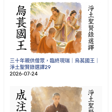
三十年親供僧眾，臨終現瑞｜烏萇國王｜
淨土聖賢錄選譯29
2026-07-24