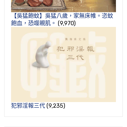
【吳猛飽蚊】吳猛八歲，家無床帷。恣蚊
飽血，恐噬親肌。
(9,970)
犯邪淫報三代
(9,235)