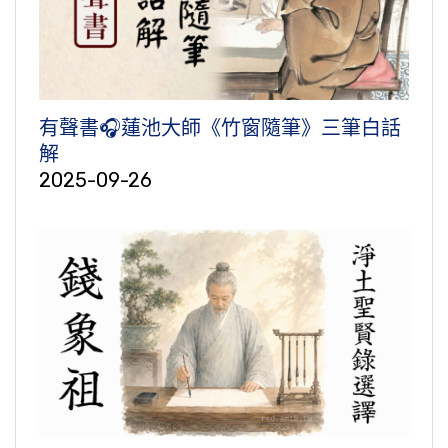
有聲書🎧蓮池大師《竹窗隨筆》三筆白話
解
2025-09-26