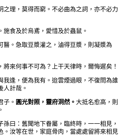
明之理，莫得而窮。不必曲為之詞，亦不必力
。施食及於烏鳶，愛惜及於蟲鼠。
可醫。急取豆漿灌之，滷得豆漿，則凝漿為
，將來何事不可為？上干天律時，爾悔遲矣！
與我逢，便為我有。迨雲煙過眼，不復問為誰
後人計哉。
君子。
圓光對照，靈府洞然。
大抵名愈高，則
。
子孫曰：舊聞地下眷屬，臨終時，一一相見，
色。汝等在世，家庭骨肉，當處處留將來相見