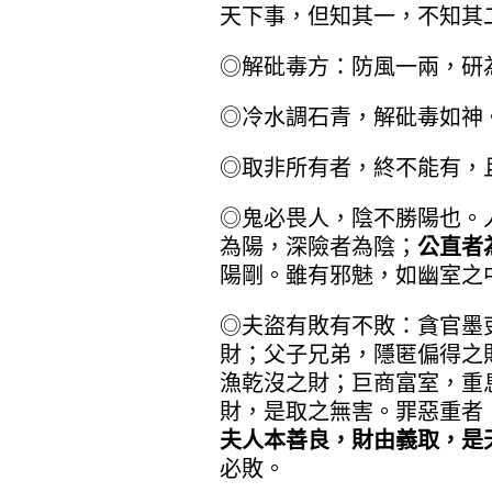
天下事，但知其一，不知其
◎解砒毒方：防風一兩，研
◎冷水調石青，解砒毒如神
◎取非所有者，終不能有，
◎鬼必畏人，陰不勝陽也。
為陽，深險者為陰；
公直者
陽剛。雖有邪魅，如幽室之
◎夫盜有敗有不敗：貪官墨
財；父子兄弟，隱匿偏得之
漁乾沒之財；巨商富室，重
財，是取之無害。罪惡重者
夫人本善良，財由義取，是
必敗。