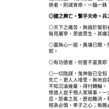
祿者，則減食祿。一錙一銖
◎國之興亡，繫乎天命。兵
◎天下之痛苦，無過於臠割
每見屠宰，思彼眾生，其痛
◎蓋無心一語，黃壤已聞。
耶。
◎有功德者，何嘗不富貴耶
◎一切陰謀，鬼神皆已全知
先亡，更人人唾詈，無地自
不知沉淪幾輩，得付轉輪。
修道人豈干預人家瑣事。一
忌。怨毒之氣，歷劫難消。
棺衾必慎，孝子之心；胔骼