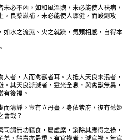
者未必不凶。如和風溫煦，未必能使人祛病，
生。良藥滋補，未必能使人驟健，而峻劑攻
，如水之流濕、火之就躁，氣類相感，自得本
。
食人者，人而禽獸者耳。大抵人天良未泯者，
避。其天良澌滅者，靈光全息，與禽獸無異，
當有後福。
虛而清靜。豈有立丹臺，身依紫府，復有蕩姬
之會哉？
冥司謂無功竊食，屬虛糜，銷除其應得之祿，
子弟，譴責亦最重。有官祿者，減官祿。無官