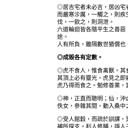
◎居吉宅者未必吉，居凶宅
而嚴寒沴厲，一觸之，則疾
伐，一飲之，則洞泄。
六道輪迴皆各隨平生之善惡
途。
人有所負，雖隔數世猶償也
◎成毀各有定數。
◎虎不食人，惟食禽獸。其
其頂上必有靈光，虎見之即
虎乃得而食之。勉修善業，
◎神，正直而聰明；仙，沖
佚女，參雜其間，動入桑中
◎受人館穀，而疏於訓課，
補所探支。利人修脯，誤人