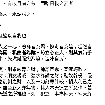
二。有收目前之效，而貽日後之憂者。
為末，水調服之。
。
且適以自戕也。
人之一心，慈祥者為陽，慘毒者為陰；坦然者
為陽，私曲者為陰。
苟立心正大，則其氣純乎
中，鼓洪鑪而熾烈焰，冱凍自消。
吏，刑求威脅之財；神姦巨蠹，豪奪巧取之
財；朋友親戚，強求詐誘之財；黠奴幹役，侵
息削剝之財，以及一切刻薄計較，損人利己之
，雖至殺人亦無害，其人本天道之所惡也。
若
天道之所福也。
如干犯之，事為悖天，悖天終