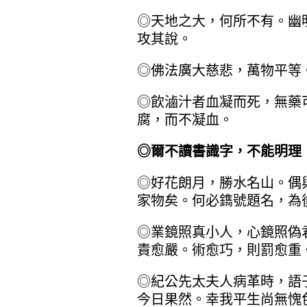
◎天地之大，何所不有。幽
攻其說。
◎佛法廣大慈悲，萬物平等
◎飲滷汁者血凝而死，無藥
腐，而不凝血。
◎爾不讀書識字，不能明理
◎好花朗月，勝水名山。偶
家物矣。何必鐫號題名，為
◎業鏡照真小人，心鏡照偽
責愈嚴。術愈巧，則罰愈重
◎紀公先太夫人病革時，語
今日果然。幸我平生尚無愧