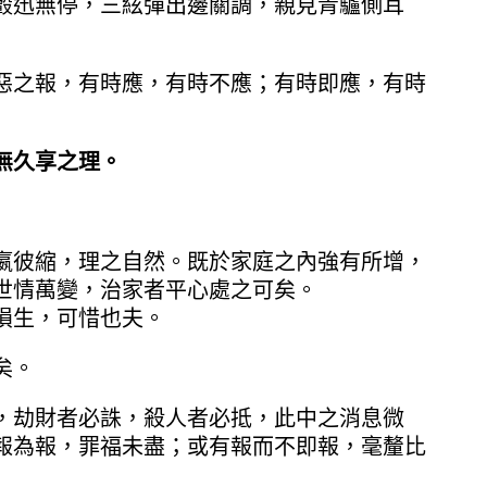
轂迅無停，三絃彈出邊關調，親見青驢側耳
惡之報，有時應，有時不應；有時即應，有時
無久享之理。
嬴彼縮，理之自然。既於家庭之內強有所增，
世情萬變，治家者平心處之可矣。
隕生，可惜也夫。
矣。
，劫財者必誅，殺人者必抵，此中之消息微
報為報，罪福未盡；或有報而不即報，毫釐比