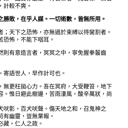
，計較不爽。
之勝敗，在乎人謀。一切術數，皆無所用。
者；天下之恐怖，亦無過於束縛以待臠割者。
苦恐怖，不能下咽耳。
然則有意造言者，冥冥之中，寧免握拳齧齒
。寄語世人，早作計可也。
，無更枉拋心力。吾在冥府，大受鞭笞，地下
容。惟日避此樹邊，苦雨淒風，酸辛萬狀，尚
犬吠影，百犬吠聲。傷天地之和，召鬼神之
苟有幽靈，豈無業報。
必藏，仁人之政。