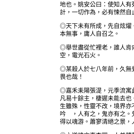
地也。姚安公曰：使知人有
計，一切作為，必有悚然自
◎天下未有所成，先自炫燿
本無事，庸人自召之。
◎舉世盡從忙裡老，誰人肯
空，電光石火。
◎某殺人於七八年前，久無
畏也哉！
◎嘉禾耒陽張湜，元季流寓
凡易十餘主，棲遲未能去也
生雖殊，性靈不改，境界亦
吟 ，人有之，鬼亦有之。
得以魂游。蕭寥清絕之景，