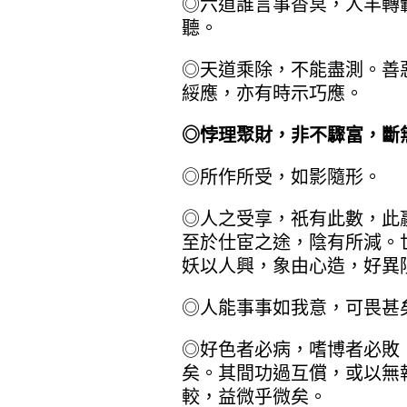
◎六道誰言事杳冥，人羊轉
聽。
◎天道乘除，不能盡測。善
綏應，亦有時示巧應。
◎悖理聚財，非不驟富，斷
◎所作所受，如影隨形。
◎人之受享，祇有此數，此
至於仕宦之途，陰有所減。
妖以人興，象由心造，好異
◎人能事事如我意，可畏甚
◎好色者必病，嗜博者必敗
矣。其間功過互償，或以無
較，益微乎微矣。