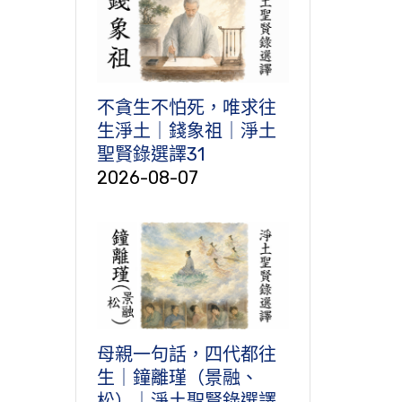
不貪生不怕死，唯求往
生淨土｜錢象祖｜淨土
聖賢錄選譯31
2026-08-07
母親一句話，四代都往
生｜鐘離瑾（景融、
松）｜淨土聖賢錄選譯