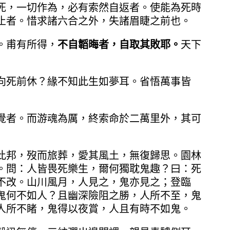
死，一切作為，必有索然自返者。使能為死時
止者。惜求諸六合之外，失諸眉睫之前也。
。甫有所得，
不自韜晦者，自取其敗耶。
天下
向死前休？緣不知此生如夢耳。省悟萬事皆
覺者。而游魂為厲，終索命於二萬里外，其可
此邦，歿而旅葬，愛其風土，無復歸思。園林
。問：人皆畏死樂生，爾何獨耽鬼趣？曰：死
不改。山川風月，人見之，鬼亦見之；登臨
鬼何不如人？且幽深險阻之勝，人所不至，鬼
人所不睹，鬼得以夜賞，人且有時不如鬼。