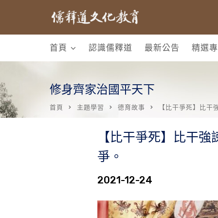
首頁
認識儒釋道
最新公告
精選專
修身齊家治國平天下
首頁
主題學習
德育故事
【比干爭死】比干
【比干爭死】比干強
爭。
2021-12-24