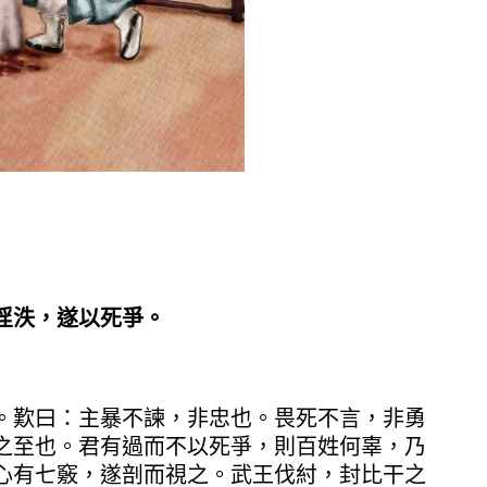
淫泆，遂以死爭。
。歎曰：主暴不諫，非忠也。畏死不言，非勇
之至也。君有過而不以死爭，則百姓何辜，乃
心有七竅，遂剖而視之。武王伐紂，封比干之