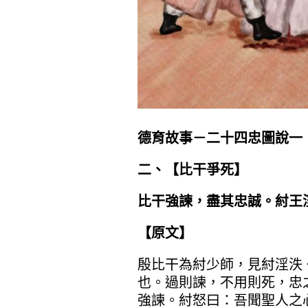
德育故事－二十四忠圖說一
二、【
比干爭死
】
比干強諫，盡其忠誠。紂王
【原文】
殷比干為紂少師，見紂淫泆
也。過則諫，不用則死，忠
強諫。紂怒曰：吾聞聖人之