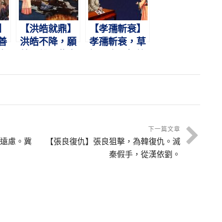
】
【洪皓就鼎】
【孝孺斬衰】
善
洪皓不降，願
孝孺斬衰，草
忠
就鼎鑊。此真
詔四字。振筆
功
忠臣，光明磊
直書，燕賊篡
落。
位。
下一篇文章
遠慮。冀
【張良復仇】張良狙擊，為韓復仇。滅
秦假手，從漢依劉。