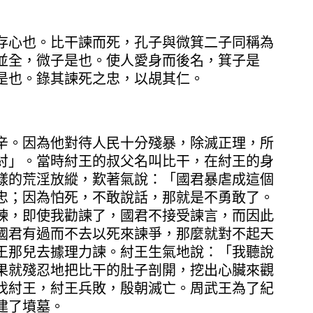
存心也。比干諫而死，孔子與微箕二子同稱為
並全，微子是也。使人愛身而後名，箕子是
是也。錄其諫死之忠，以覘其仁。
辛。因為他對待人民十分殘暴，除滅正理，所
紂」。當時紂王的叔父名叫比干，在紂王的身
樣的荒淫放縱，歎著氣說：「國君暴虐成這個
忠；因為怕死，不敢說話，那就是不勇敢了。
諫，即使我勸諫了，國君不接受諫言，而因此
國君有過而不去以死來諫爭，那麼就對不起天
王那兒去據理力諫。紂王生氣地說：「我聽說
果就殘忍地把比干的肚子剖開，挖出心臟來觀
伐紂王，紂王兵敗，殷朝滅亡。周武王為了紀
建了墳墓。