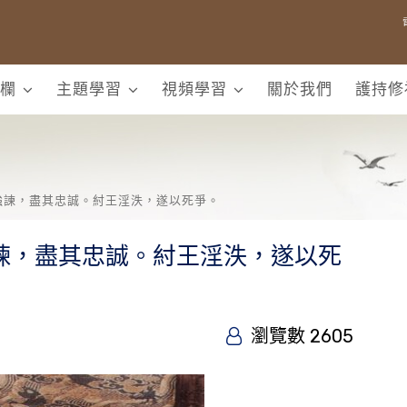
欄
主題學習
視頻學習
關於我們
護持修
強諫，盡其忠誠。紂王淫泆，遂以死爭。
諫，盡其忠誠。紂王淫泆，遂以死
瀏覽數 2605