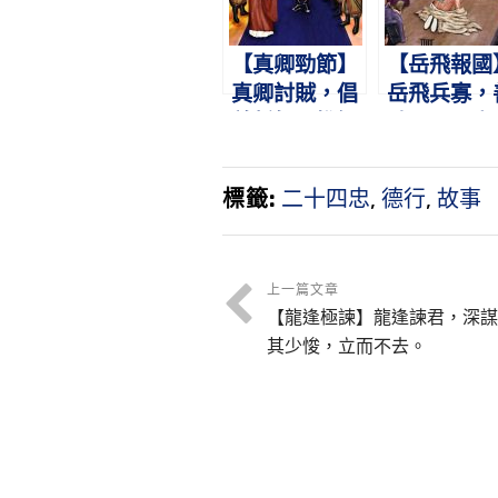
【真卿勁節】
【岳飛報國
真卿討賊，倡
岳飛兵寡，
義誓師。惟知
破眾軍。盡
守節，希烈謝
報國，蓋世
之。
勳。
標籤:
二十四忠
,
德行
,
故事
上一篇文章
【龍逢極諫】龍逢諫君，深謀
其少悛，立而不去。