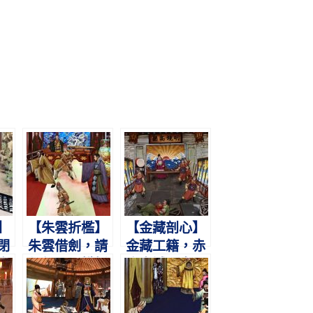
】
【朱雲折檻】
【金藏剖心】
閉
朱雲借劍，請
金藏工籍，赤
帝
斬佞臣。攀折
膽忠誠。皇嗣
前
殿檻，忠直無
不反，剖心以
倫。
明。