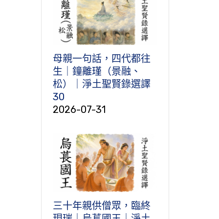
母親一句話，四代都往
生｜鐘離瑾（景融、
松）｜淨土聖賢錄選譯
30
2026-07-31
三十年親供僧眾，臨終
現瑞｜烏萇國王｜淨土