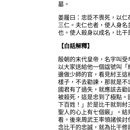
墓。
姜履曰：忠臣不畏死，以仁
三仁。夫仁也者，使人身名
也。使人殺身以成名，比干
【白話解釋】
殷朝的末代皇帝，名字叫受
以大家送給他一個諡號叫「
邊做少師的官，看見紂王這
樣子，不去勸諫，那就是不
國君有了過失，就應該去勸
被殺死，這是忠到了極點。
下百姓！」於是比干就到紂
聖人的心上有七個竅」。結
看。後來周武王率領諸侯討
念比干的忠誠，就為比干修