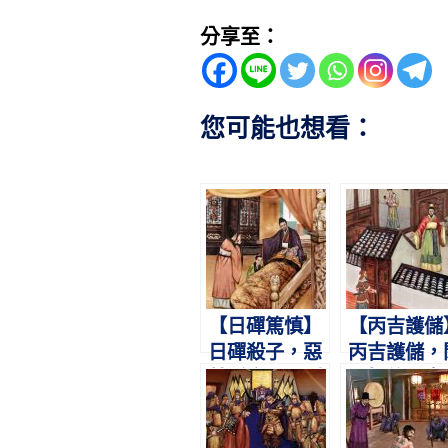
分享至：
您可能也想看：
【日磾篤慎】
【丙吉護儲
日磾殺子，惡
丙吉護儲，
其淫亂。願副
門拒使。宣
霍光，不使輕
登基，不道
漢。
事。