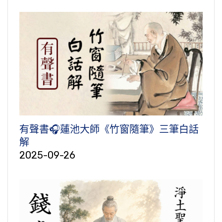
有聲書🎧蓮池大師《竹窗隨筆》三筆白話
解
2025-09-26