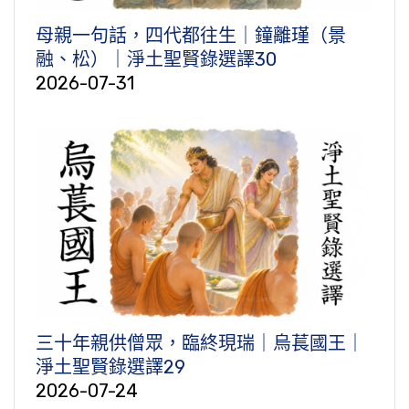
母親一句話，四代都往生｜鐘離瑾（景
融、松）｜淨土聖賢錄選譯30
2026-07-31
三十年親供僧眾，臨終現瑞｜烏萇國王｜
淨土聖賢錄選譯29
2026-07-24