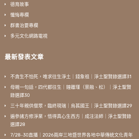
德育故事
懺悔專欄
群書治要專欄
多元文化網路電視
最新發表文章
不貪生不怕死，唯求往生淨土｜錢象祖｜淨土聖賢錄選譯31
母親一句話，四代都往生｜鐘離瑾（景融、松）｜淨土聖賢
錄選譯30
三十年親供僧眾，臨終現瑞｜烏萇國王｜淨土聖賢錄選譯29
遍參諸方修淨業，悟得真心生西方｜成注法師｜淨土聖賢錄
選譯28
7/28‒30直播｜2026兩岸三地暨世界各地中華傳統文化青年