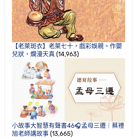
【老萊斑衣】老萊七十，戲彩娛親。作嬰
兒狀，爛漫天真
(14,963)
小故事大智慧有聲書46🎧孟母三遷｜蔡禮
旭老師講故事
(13,665)