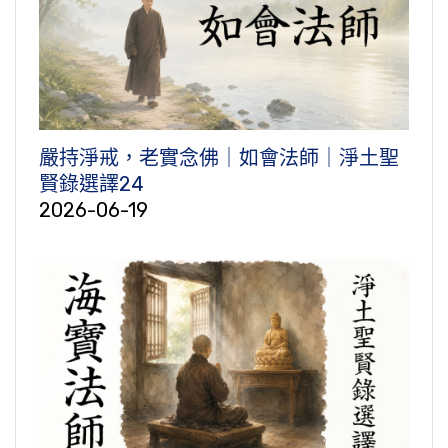
嚴持淨戒，老實念佛｜如會法師｜淨土聖
賢錄選譯24
2026-06-19