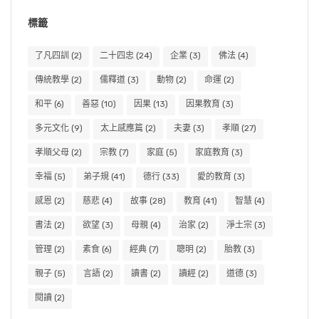
標籤
了凡四訓
(2)
二十四忠
(24)
企業
(3)
佛法
(4)
傳統教學
(2)
儒釋道
(3)
動物
(2)
命運
(2)
和平
(6)
善惡
(10)
因果
(13)
因果教育
(3)
多元文化
(9)
太上感應篇
(2)
夫妻
(3)
孝順
(27)
孝順父母
(2)
宗教
(7)
家庭
(5)
家庭教育
(3)
幸福
(5)
弟子規
(41)
德行
(33)
愛的教育
(3)
感恩
(2)
慈悲
(4)
故事
(28)
教育
(41)
智慧
(4)
書法
(2)
欲望
(3)
母親
(4)
治家
(2)
淨土宗
(3)
管理
(2)
素食
(6)
經典
(7)
聰明
(2)
胎教
(3)
親子
(5)
言語
(2)
讀書
(2)
讀經
(2)
道德
(3)
閱讀
(2)