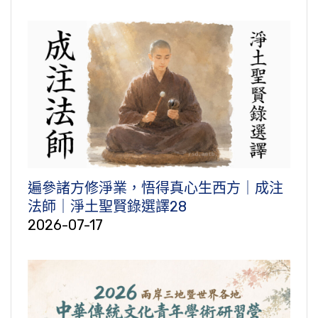
遍參諸方修淨業，悟得真心生西方｜成注
法師｜淨土聖賢錄選譯28
2026-07-17