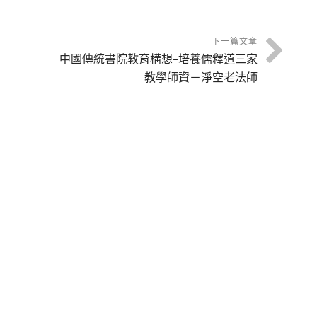
惡
增
下一篇文章
中國傳統書院教育構想-培養儒釋道三家
教學師資－淨空老法師