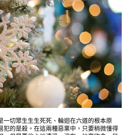
是一切眾生生生死死、輪迴在六道的根本原
易犯的是殺。在這兩種惡業中，只要稍微懂得