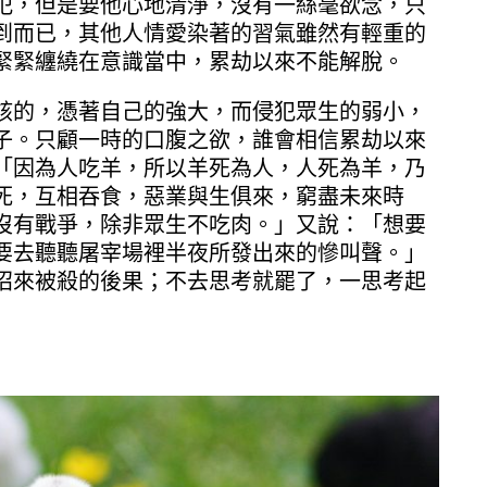
犯，但是要他心地清淨，沒有一絲毫欲念，只
到而已，其他人情愛染著的習氣雖然有輕重的
緊緊纏繞在意識當中，累劫以來不能解脫。
該的，憑著自己的強大，而侵犯眾生的弱小，
子。只顧一時的口腹之欲，誰會相信累劫以來
「因為人吃羊，所以羊死為人，人死為羊，乃
死，互相吞食，惡業與生俱來，窮盡未來時
沒有戰爭，除非眾生不吃肉。」又說：「想要
要去聽聽屠宰場裡半夜所發出來的慘叫聲。」
招來被殺的後果；不去思考就罷了，一思考起