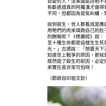
自愛的人，淫業還能控制不
有斷惑證真的阿羅漢才做得
不同，但都因為習氣糾纏，
說到殺生，世人都看成是應
用牠們的肉來填飽自己的肚
的酬報呢？《楞嚴經》說：
至十種生命都是這樣生生死
光。」古德說：「想要天下
知道世上戰爭的原因，那就
既然造了殺生的前因，必定
來實在是非常可怕呀！
（節錄自印祖文鈔）