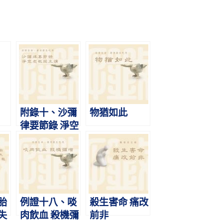
附錄十、沙彌
物猶如此
律要節錄 淨空
老法師主講
胎
例證十八、啖
殺生害命 痛改
失
肉飲血 殺機彌
前非