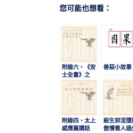
您可能也想看：
附錄六、《安
善惡小故事
士全書》之
【萬善先資】
附錄四、太上
殺生邪淫墮
感應篇講話
傲慢看人過