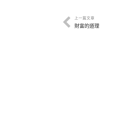
論人長短之
報
上一篇文章
財富的道理