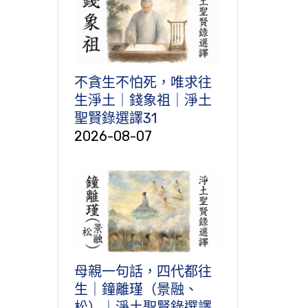
不貪生不怕死，唯求往
生淨土｜錢象祖｜淨土
聖賢錄選譯31
2026-08-07
母親一句話，四代都往
生｜鐘離瑾（景融、
松）｜淨土聖賢錄選譯