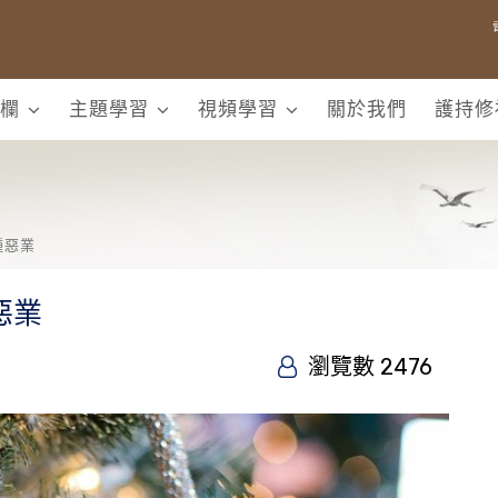
欄
主題學習
視頻學習
關於我們
護持修
種惡業
惡業
瀏覽數 2476