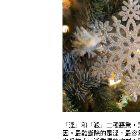
「淫」和「殺」二種惡業，
因。最難斷除的是淫，最容