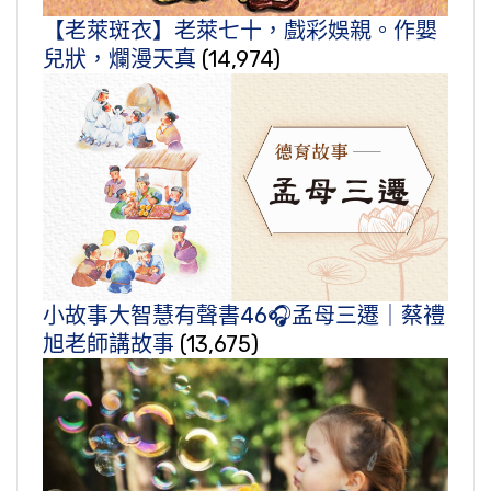
【老萊斑衣】老萊七十，戲彩娛親。作嬰
兒狀，爛漫天真
(14,974)
小故事大智慧有聲書46🎧孟母三遷｜蔡禮
旭老師講故事
(13,675)