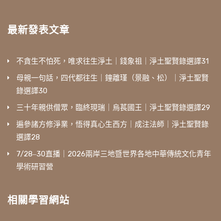
最新發表文章
不貪生不怕死，唯求往生淨土｜錢象祖｜淨土聖賢錄選譯31
母親一句話，四代都往生｜鐘離瑾（景融、松）｜淨土聖賢
錄選譯30
三十年親供僧眾，臨終現瑞｜烏萇國王｜淨土聖賢錄選譯29
遍參諸方修淨業，悟得真心生西方｜成注法師｜淨土聖賢錄
選譯28
7/28‒30直播｜2026兩岸三地暨世界各地中華傳統文化青年
學術研習營
相關學習網站