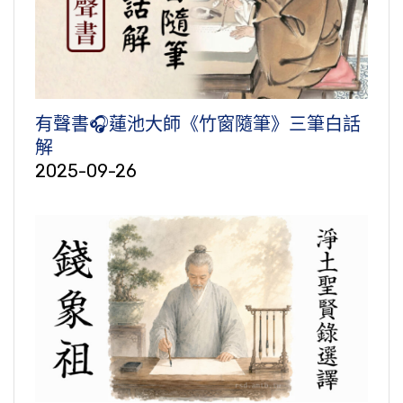
有聲書🎧蓮池大師《竹窗隨筆》三筆白話
解
2025-09-26