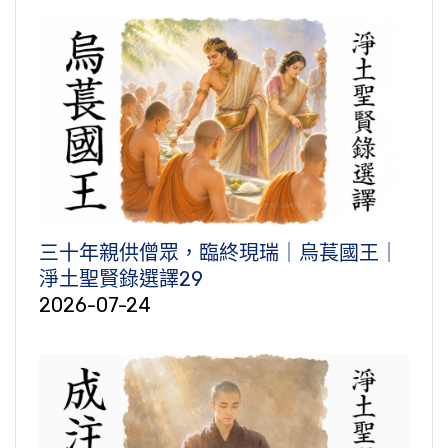
三十年親供僧眾，臨終現瑞｜烏萇國王｜
淨土聖賢錄選譯29
2026-07-24