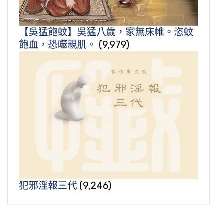
【吳猛飽蚊】吳猛八歲，家無床帷。恣蚊
飽血，恐噬親肌。
(9,979)
犯邪淫報三代
(9,246)