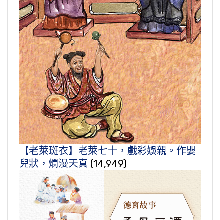
【老萊斑衣】老萊七十，戲彩娛親。作嬰
兒狀，爛漫天真
(14,949)