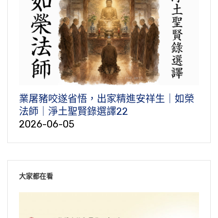
業屠豬咬遂省悟，出家精進安祥生｜如榮
法師｜淨土聖賢錄選譯22
2026-06-05
大家都在看