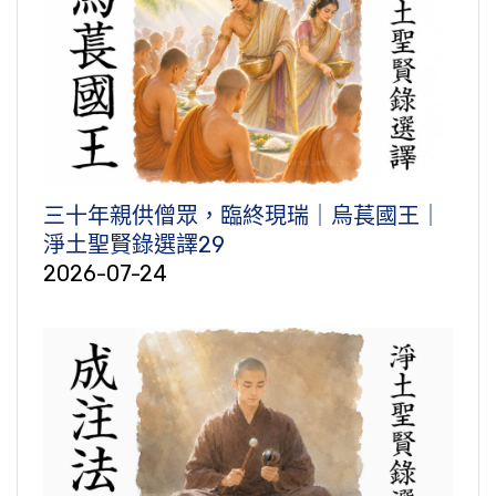
三十年親供僧眾，臨終現瑞｜烏萇國王｜
淨土聖賢錄選譯29
2026-07-24