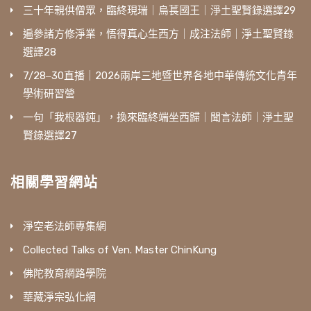
三十年親供僧眾，臨終現瑞｜烏萇國王｜淨土聖賢錄選譯29
遍參諸方修淨業，悟得真心生西方｜成注法師｜淨土聖賢錄
選譯28
7/28‒30直播｜2026兩岸三地暨世界各地中華傳統文化青年
學術研習營
一句「我根器鈍」，換來臨終端坐西歸｜聞言法師｜淨土聖
賢錄選譯27
相關學習網站
淨空老法師專集網
Collected Talks of Ven. Master ChinKung
佛陀教育網路學院
華藏淨宗弘化網