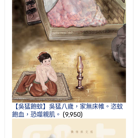
【吳猛飽蚊】吳猛八歲，家無床帷。恣蚊
飽血，恐噬親肌。
(9,950)