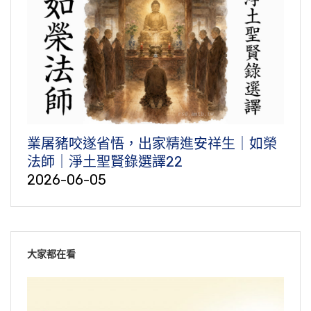
業屠豬咬遂省悟，出家精進安祥生｜如榮
法師｜淨土聖賢錄選譯22
2026-06-05
大家都在看