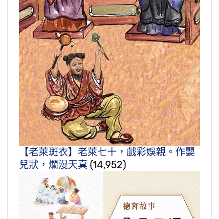
【老萊斑衣】老萊七十，戲彩娛親。作嬰
兒狀，爛漫天真
(14,952)