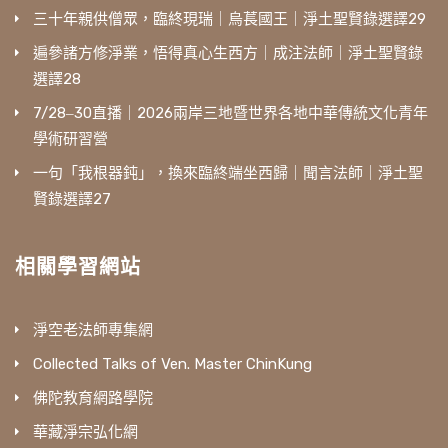
三十年親供僧眾，臨終現瑞｜烏萇國王｜淨土聖賢錄選譯29
遍參諸方修淨業，悟得真心生西方｜成注法師｜淨土聖賢錄
選譯28
7/28‒30直播｜2026兩岸三地暨世界各地中華傳統文化青年
學術研習營
一句「我根器鈍」，換來臨終端坐西歸｜聞言法師｜淨土聖
賢錄選譯27
相關學習網站
淨空老法師專集網
Collected Talks of Ven. Master ChinKung
佛陀教育網路學院
華藏淨宗弘化網