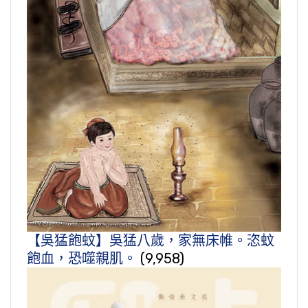
【吳猛飽蚊】吳猛八歲，家無床帷。恣蚊
飽血，恐噬親肌。
(9,958)