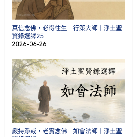
真信念佛，必得往生｜行策大師｜淨土聖
賢錄選譯25
2026-06-26
嚴持淨戒，老實念佛｜如會法師｜淨土聖