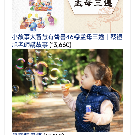
小故事大智慧有聲書46🎧孟母三遷｜蔡禮
旭老師講故事
(13,660)