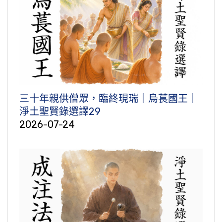
三十年親供僧眾，臨終現瑞｜烏萇國王｜
淨土聖賢錄選譯29
2026-07-24