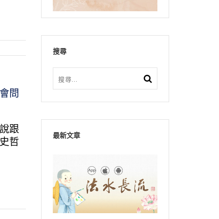
搜尋
會問
說跟
最新文章
史哲