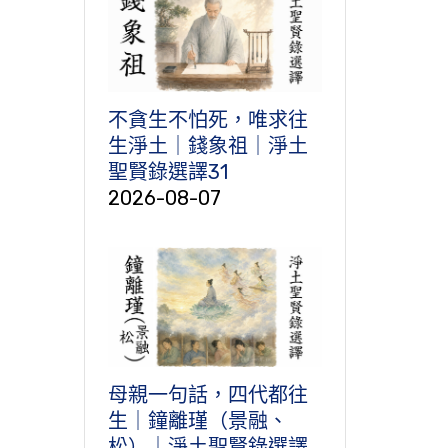
不貪生不怕死，唯求往
生淨土｜錢象祖｜淨土
聖賢錄選譯31
2026-08-07
母親一句話，四代都往
生｜鐘離瑾（景融、
松）｜淨土聖賢錄選譯