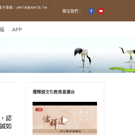
電子郵箱：AMTB@AMTB.TW
關注我們：
福
APP
儒釋道文化教育直播台
，認
誠如