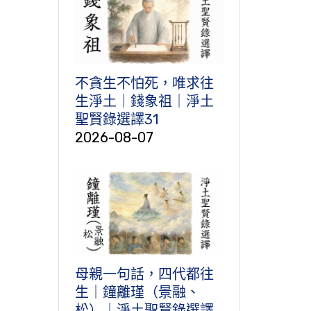
不貪生不怕死，唯求往
生淨土｜錢象祖｜淨土
聖賢錄選譯31
2026-08-07
母親一句話，四代都往
生｜鐘離瑾（景融、
松）｜淨土聖賢錄選譯