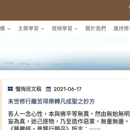
欄
主題學習
視頻學習
關於我們
護持修
懺悔班文稿
2021-06-17
末世修行離苦得樂轉凡成聖之妙方
吾人一念心性，本與佛平等無異，然由無始無明
妄為真，迷己逐物，乃至造作惡業，無量無邊。
《華嚴經‧普賢行願品》所言：⋯⋯