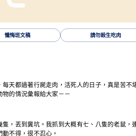
懺悔班文稿
請勿殺生吃肉
，每天都過著行屍走肉，活死人的日子，真是苦不
動物的情況彙報給大家－－
幾隻，丟到糞坑。我抓到大概有七、八隻的老鼠，
們動不得，很不忍心。