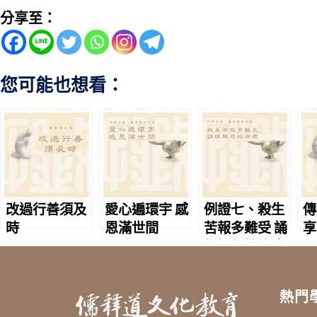
分享至：
您可能也想看：
改過行善須及
愛心遍環宇 感
例證七、殺生
傳
時
恩滿世間
苦報多難受 誦
享
經解怨始病癒
熱門