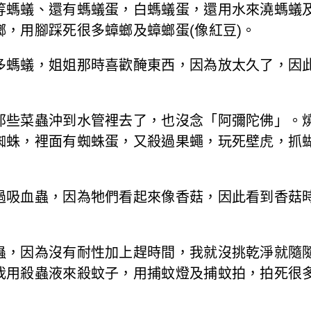
等螞蟻、還有螞蟻蛋，白螞蟻蛋，還用水來澆螞蟻
，用腳踩死很多蟑螂及蟑螂蛋(像紅豆)。
多螞蟻，姐姐那時喜歡醃東西，因為放太久了，因
那些菜蟲沖到水管裡去了，也沒念「阿彌陀佛」。
蜘蛛，裡面有蜘蛛蛋，又殺過果蠅，玩死壁虎，抓
過吸血蟲，因為牠們看起來像香菇，因此看到香菇
蟲，因為沒有耐性加上趕時間，我就沒挑乾淨就隨
我用殺蟲液來殺蚊子，用捕蚊燈及捕蚊拍，拍死很