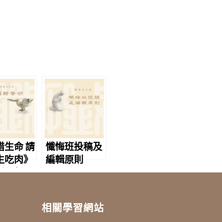
惜生命 請
懺悔班投稿及
生吃肉》
編輯原則
編輯聲明
相關學習網站