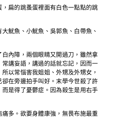
蛋，扁的跳蚤蛋裡面有白色一點點的跳
有大魷魚、小魷魚、吳郭魚、白帶魚、
了白內障，兩個眼睛又開過刀，雖然拿
，常講妄語，講過的話就忘記，因而一
，所以常惱害我姐姐、外甥及外甥女，
己卻在旁邊拍手叫好。末學今世殺了許
，而是得了憂鬱症。因為殺生是用右手
病痛多。欲要身體康強，無畏布施最重