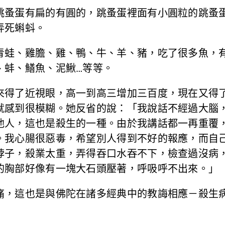
跳蚤蛋有扁的有圓的，跳蚤蛋裡面有小圓粒的跳蚤
弄死蝌蚪。
青蛙、雞膽、雞、鴨、牛、羊、豬，吃了很多魚，
、蚌、鱔魚、泥鰍…等等。
來得了近視眼，高一到高三增加三百度，現在又得
就感到很模糊。她反省的說：「我說話不經過大腦
他人，這也是殺生的一種。由於我講話都一再重覆
。我心腸很惡毒，希望別人得到不好的報應，而自
脖子，殺業太重，弄得吞口水吞不下，檢查過沒病
的胸部好像有一塊大石頭壓著，呼吸呼不出來。」
痛，這也是與佛陀在諸多經典中的教誨相應－殺生