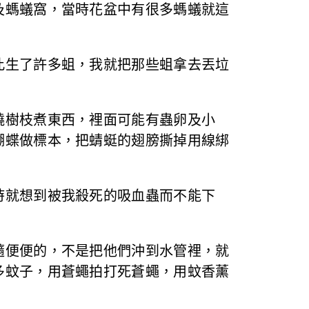
及螞蟻窩，當時花盆中有很多螞蟻就這
此生了許多蛆，我就把那些蛆拿去丟垃
燒樹枝煮東西，裡面可能有蟲卵及小
蝴蝶做標本，把蜻蜓的翅膀撕掉用線綁
時就想到被我殺死的吸血蟲而不能下
隨便便的，不是把他們沖到水管裡，就
多蚊子，用蒼蠅拍打死蒼蠅，用蚊香薰