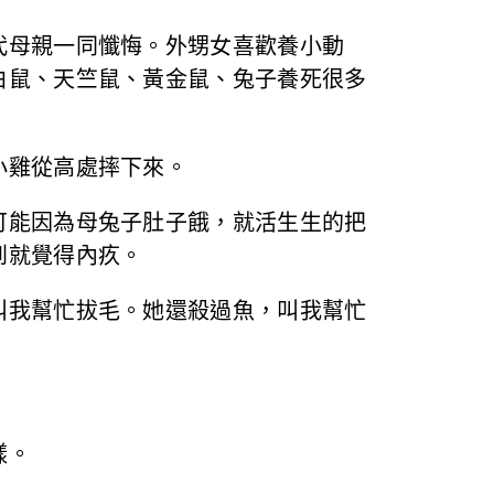
代母親一同懺悔。外甥女喜歡養小動
白鼠、天竺鼠、黃金鼠、兔子養死很多
小雞從高處摔下來。
可能因為母兔子肚子餓，就活生生的把
到就覺得內疚。
叫我幫忙拔毛。她還殺過魚，叫我幫忙
樣。