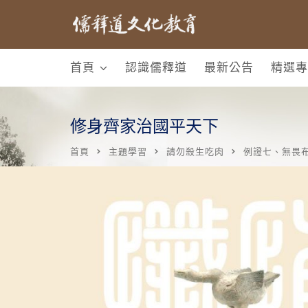
首頁
認識儒釋道
最新公告
精選專
修身齊家治國平天下
首頁
主題學習
請勿殺生吃肉
例證七、無畏