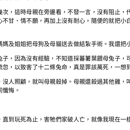
幾次，這時母親在旁邊看，不發一言，沒有阻止，
心不甘、情不願，再加上沒有耐心，隨便的就把小
媽媽及姐姐把母狗及母貓送去做結紮手術。我還把
兔子，因為沒有經驗，不知道採蕃薯葉餵母兔子，
疏忽，以致害了十二條兔命，真是罪該萬死，一想
，沒人照顧，就叫母親殺掉。母親還殺過其他雞，
同懺悔。
，直到玩死為止，害牠們家破人亡，就像我現在一