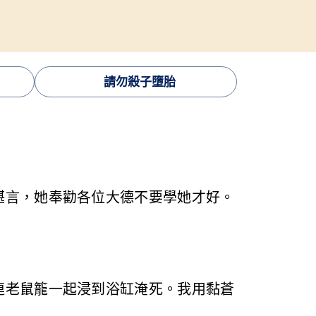
請勿殺子墮胎
堪言，她奉勸各位大德不要學她才好。
連老鼠籠一起浸到浴缸淹死。我用黏蒼