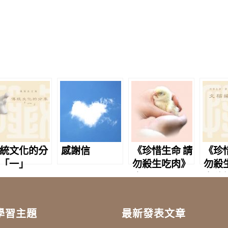
統文化的分
感謝信
《珍惜生命 請
《珍
「一」
勿殺生吃肉》
勿殺
序
文稿
學習主題
最新發表文章