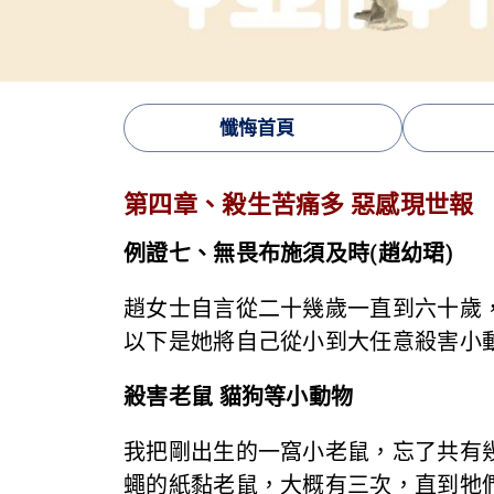
懺悔首頁
第四章、殺生苦痛多 惡感現世報
例證七、無畏布施須及時(趙幼珺)
趙女士自言從二十幾歲一直到六十歲
以下是她將自己從小到大任意殺害小
殺害老鼠 貓狗等小動物
我把剛出生的一窩小老鼠，忘了共有
蠅的紙黏老鼠，大概有三次，直到牠