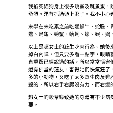
我掐死貓狗身上很多跳蚤及跳蚤蛋，
蚤蛋。還有抓過頭上蝨子。我不小心
末學在未吃素之前吃過蝸牛、蛇膽、
鱉、烏龜、螃蟹、蛤蜊、蠔、蝦、鵝
以上是趙女士的殺生吃肉行為。她後
掉白內障，但只要多看一點字，眼睛
直重覆已經說過的話，所以常常惱害
還有佛堂的蓮友，害得她們快瘋狂了
多的小動物，又吃了太多眾生肉及雞
殺的，所以右手右腿沒有力，而右邊
趙女士的殺業導致她的身體有不少病
要。