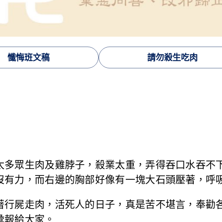
懺悔班文稿
請勿殺生吃肉
太多眾生肉及雞脖子，殺業太重，弄得吞口水吞不
沒有力，而右邊的胸部好像有一塊大石頭壓著，呼
著行屍走肉，活死人的日子，真是苦不堪言，奉勸
彙報給大家。