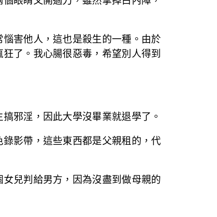
兩個眼睛又開過刀，雖然拿掉白內障，
常惱害他人，這也是殺生的一種。由於
瘋狂了。我心腸很惡毒，希望別人得到
生搞邪淫，因此大學沒畢業就退學了。
色錄影帶，這些東西都是父親租的，代
個女兒判給男方，因為沒盡到做母親的