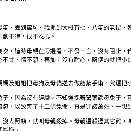
幾隻，丟到糞坑。我抓到大概有七、八隻的老鼠，
們動不得，很不忍心。
幾次，這時母親在旁邊看，不發一言，沒有阻止，
心不甘、情不願，再加上沒有耐心，隨便的就把小
媽媽及姐姐把母狗及母貓送去做結紮手術。我還把
兔子，因為沒有經驗，不知道採蕃薯葉餵母兔子，
疏忽，以致害了十二條兔命，真是罪該萬死，一想
，沒人照顧，就叫母親殺掉。母親還殺過其它雞，
同懺悔。