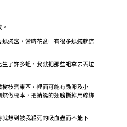
樣。
及螞蟻窩，當時花盆中有很多螞蟻就這
此生了許多蛆，我就把那些蛆拿去丟垃
燒樹枝煮東西，裡面可能有蟲卵及小
蝴蝶做標本，把蜻蜓的翅膀撕掉用線綁
時就想到被我殺死的吸血蟲而不能下