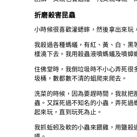
折磨殺害昆蟲
小時候很喜歡灌蟋蟀，然後拿出來玩
我殺過各種螞蟻，有紅、黃、白、黑
樣澆下去。我用殺蟲液噴螞蟻及噴蟑螂
住佛堂時，我倒垃圾時不小心弄死很
圾桶，數都數不清的蛆爬來爬去。
洗菜的時候，因為要趕時間，我就把
蟲。又踩死過不知名的小蟲，弄死過
起來玩，直到玩死為止。
我抓蚯蚓及軟的小蟲來餵雞，用鹽殺
嚥。