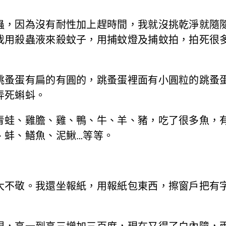
蟲，因為沒有耐性加上趕時間，我就沒挑乾淨就隨
我用殺蟲液來殺蚊子，用捕蚊燈及捕蚊拍，拍死很
跳蚤蛋有扁的有圓的，跳蚤蛋裡面有小圓粒的跳蚤
弄死蝌蚪。
青蛙、雞膽、雞、鴨、牛、羊、豬，吃了很多魚，
、蚌、鱔魚、泥鰍…等等。
大不敬。我還坐報紙，用報紙包東西，擦窗戶把有