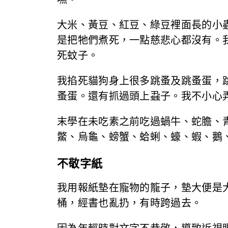
大米、黃豆、紅豆、綠豆裡面長的小
是把牠們煮死，一點慈悲心都沒有。
死蚊子。
我掐死貓狗身上很多跳蚤及跳蚤蛋，
蚤蛋。還有抓過頭上蝨子。我不小心
末學在未吃素之前吃過蝸牛、蛇膽、
鱉、烏龜、螃蟹、蛤蜊、蠔、蝦、鵝
不敬字紙
我用報紙墊在寵物的籠子，墊大便是
桶，經書也亂扔，有時跨過去。