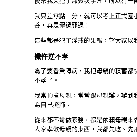
後來我又犯了無數次手淫，所以有一
我只差零點一分，就可以考上正式國
養，真是罪過罪過！
這些都是犯了淫戒的果報，望大家以
懺忤逆不孝
為了要看業障病，我把母親的積蓄都
不孝了。
我常頂撞母親，常常跟母親辯，辯到
為自己掩飾。
從來都不肯做家務，都是依賴母親來
人家孝敬母親的東西，我都先吃、先