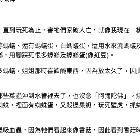
，直到玩死為止，害牠們家破人亡，就像我現在一
等螞蟻、還有螞蟻蛋，白螞蟻蛋，還用水來澆螞蟻
，用腳踩死很多蟑螂及蟑螂蛋(像紅豆)。
多螞蟻，姐姐那時喜歡醃東西，因為放太久了，因
那些菜蟲沖到水管裡去了，也沒念「阿彌陀佛」。
蜘蛛，裡面有蜘蛛蛋，又殺過果蠅，玩死壁虎，抓
過吸血蟲，因為牠們看起來像香菇，因此看到香菇