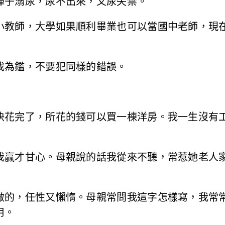
陣子溺尿，尿不出來，又尿失禁。
小教師，大學如果順利畢業也可以當國中老師，現
我為鑑，不要犯同樣的錯誤。
快花完了，所花的錢可以買一棟洋房。我一生沒有
我贏才甘心。母親說的話我從來不聽，常惹她老人
做的，任性又懶惰。母親常問我這字怎樣寫，我常
用。