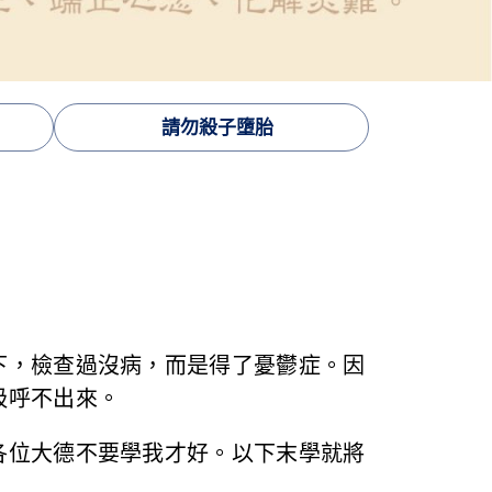
請勿殺子墮胎
下，檢查過沒病，而是得了憂鬱症。因
吸呼不出來。
各位大德不要學我才好。以下末學就將