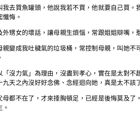
叫我去買魚罐頭，他說我若不買，他就要自己買。
起懺悔。
及外甥女的壞話，讓母親生煩惱，常跟姐姐辯嘴，
母親變成我吐穢氣的垃圾桶，常控制母親，叫她不
。
以「沒力氣」為理由，沒盡到孝心，實在是太對不
十九天之內沒好好念佛、念經迴向她，真是太不該
父母都不在了，才來捶胸頓足，已經是後悔莫及了
生。