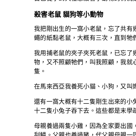
殺害老鼠 貓狗等小動物
我把剛出生的一窩小老鼠，忘了共有
蠅的紙黏老鼠，大概有三次，直到牠
我用捕老鼠的夾子夾死老鼠，已忘了
物，又不照顧牠們，叫我照顧，我就
隻。
在馬來西亞我養死小貓、小狗，又叫
還有一窩大概有十二隻剛生出來的小
十二隻小兔子吞下去。這些都是末學
母親養過兩隻小雞，因為全家要出國
刮鱗。父親也養過豬，代父親母親一