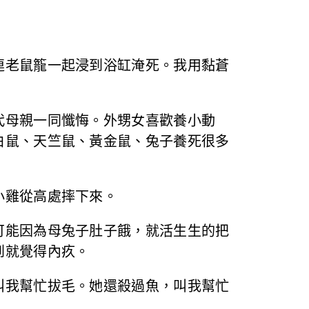
連老鼠籠一起浸到浴缸淹死。我用黏蒼
代母親一同懺悔。外甥女喜歡養小動
白鼠、天竺鼠、黃金鼠、兔子養死很多
小雞從高處摔下來。
可能因為母兔子肚子餓，就活生生的把
到就覺得內疚。
叫我幫忙拔毛。她還殺過魚，叫我幫忙