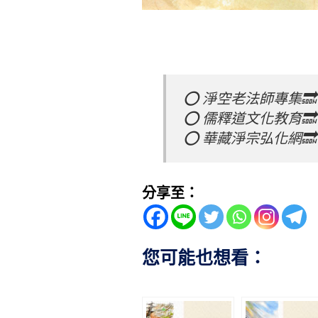
⭕️ 淨空老法師專集🔜
⭕️ 儒釋道文化教育🔜
⭕️ 華藏淨宗弘化網🔜
分享至：
您可能也想看：