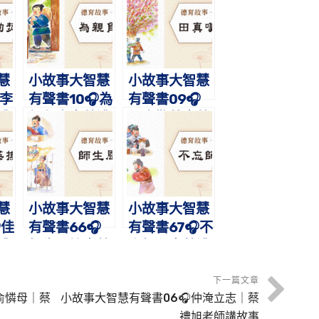
慧
小故事大智慧
小故事大智慧
李
有聲書10🎧為
有聲書09🎧
禮
親負米｜蔡禮
田真歎荊｜蔡
事
旭老師講故事
禮旭老師講故
事
慧
小故事大智慧
小故事大智慧
佳
有聲書66🎧
有聲書67🎧不
禮
師生恩誼｜蔡
忘師恩｜蔡禮
事
禮旭老師講故
旭老師講故事
事
下一篇文章
俞憐母｜蔡
小故事大智慧有聲書06🎧仲淹立志｜蔡
禮旭老師講故事