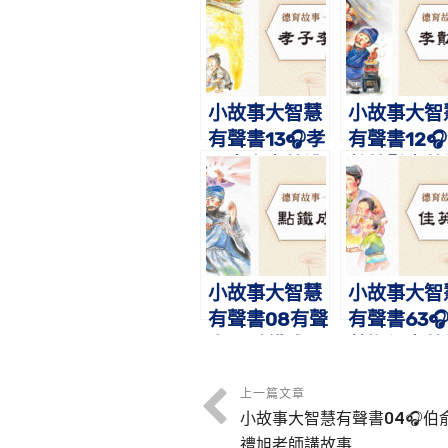
小故事大智慧
小故事大智
有聲書13🎧孝
有聲書12
子李忠｜蔡禮
勣焚鬚｜蔡
旭老師講故事
旭老師講故
小故事大智慧
小故事大智
有聲書08有聲
有聲書63
書🎧點鐵成
英撫侄｜蔡
金-仙人呂洞
旭老師講故
賓｜蔡禮旭老
上一篇文章
小故事大智慧有聲書04🎧伯
師講故事
禮旭老師講故事