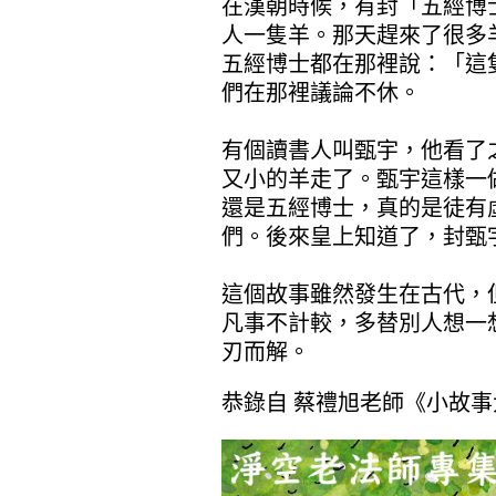
在漢朝時候，有封「五經博
人一隻羊。那天趕來了很多
五經博士都在那裡說：「這
們在那裡議論不休。
有個讀書人叫甄宇，他看了
又小的羊走了。甄宇這樣一
還是五經博士，真的是徒有
們。後來皇上知道了，封甄
這個故事雖然發生在古代，
凡事不計較，多替別人想一
刃而解。
恭錄自 蔡禮旭老師《小故