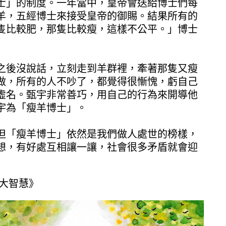
士」的制度。一年當中，皇帝會送給博士們每
羊，五經博士來接受皇帝的御賜。結果所有的
隻比較肥，那隻比較瘦，這樣不公平。」博士
之後沒說話，立刻走到羊群裡，牽著那隻又瘦
做，所有的人不吵了，都覺得很慚愧，虧自己
虛名。甄宇非常善巧，用自己的行為來開導他
宇為「瘦羊博士」。
但「瘦羊博士」依然是我們做人處世的榜樣，
想，有好處互相讓一讓，社會很多矛盾就會迎
事大智慧》