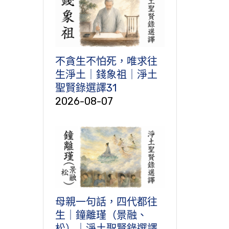
不貪生不怕死，唯求往
生淨土｜錢象祖｜淨土
聖賢錄選譯31
2026-08-07
母親一句話，四代都往
生｜鐘離瑾（景融、
松）｜淨土聖賢錄選譯