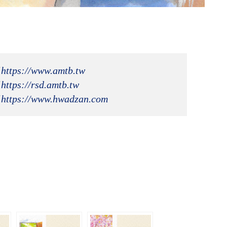
 
https://www.amtb.tw
 
https://rsd.amtb.tw
 
https://www.hwadzan.com