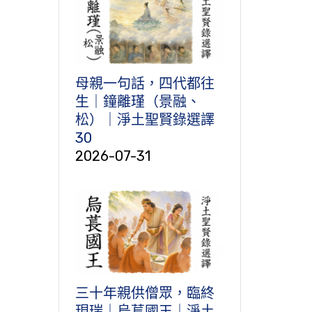
母親一句話，四代都往
生｜鐘離瑾（景融、
松）｜淨土聖賢錄選譯
30
2026-07-31
三十年親供僧眾，臨終
現瑞｜烏萇國王｜淨土