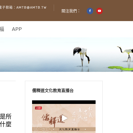
電子郵箱：AMTB@AMTB.TW
關注我們：
福
APP
儒釋道文化教育直播台
是所
什麼