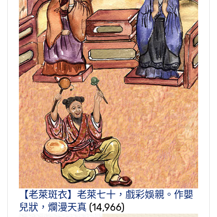
【老萊斑衣】老萊七十，戲彩娛親。作嬰
兒狀，爛漫天真
(14,966)