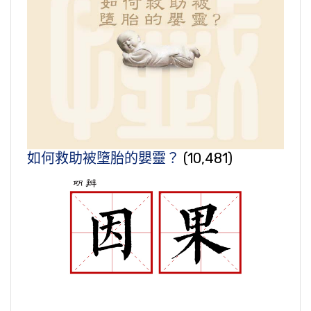
如何救助被墮胎的嬰靈？
(10,481)