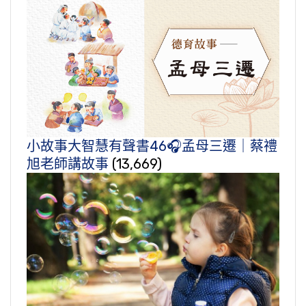
小故事大智慧有聲書46🎧孟母三遷｜蔡禮
旭老師講故事
(13,669)