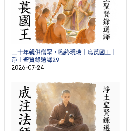
三十年親供僧眾，臨終現瑞｜烏萇國王｜
淨土聖賢錄選譯29
2026-07-24