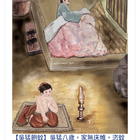
【吳猛飽蚊】吳猛八歲，家無床帷。恣蚊