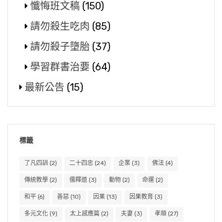
懺悔班文稿
(150)
請勿殺生吃肉
(85)
請勿殺子墮胎
(37)
學習群書治要
(64)
最新公告
(15)
標籤
了凡四訓
(2)
二十四忠
(24)
企業
(3)
佛法
(4)
傳統教學
(2)
儒釋道
(3)
動物
(2)
命運
(2)
和平
(6)
善惡
(10)
因果
(13)
因果教育
(3)
多元文化
(9)
太上感應篇
(2)
夫妻
(3)
孝順
(27)