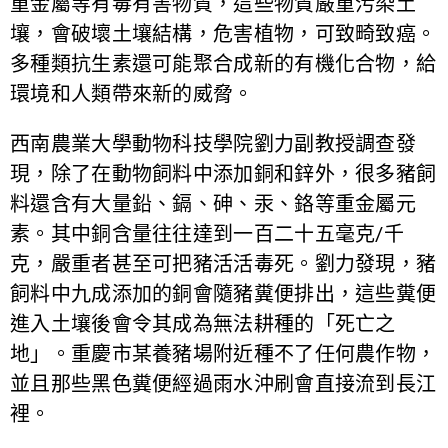
重金屬等有毒有害物質，這些物質嚴重污染土
壤，會破壞土壤結構，危害植物，可致畸致癌。
多種類抗生素還可能聚合成新的有機化合物，給
環境和人類帶來新的威脅。
西南農業大學動物科技學院劉力副教授調查發
現，除了在動物飼料中添加銅和鋅外，很多豬飼
料還含有大量鉛、鎘、砷、汞、鉻等重金屬元
素。其中銅含量往往達到一百二十五毫克/千
克，嚴重者甚至可把豬活活毒死。劉力發現，豬
飼料中九成添加的銅會隨豬糞便排出，這些糞便
進入土壤後會令其成為無法耕種的「死亡之
地」。重慶市某養豬場附近種不了任何農作物，
並且那些黑色糞便經過雨水沖刷會直接流到長江
裡。