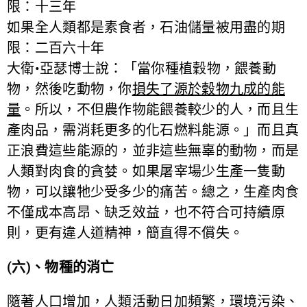
限：十三年
如果全人類都是素食者，石油儲量被用盡的期
限：二百六十年
大衛•亞瑟博士說：「當你種植穀物，餵養動
物，然後吃動物，你
損失了源於穀物九成的能
量
。所以，不但農作物能餵養較少的人，而且生
產肉品，需消耗更多的化石燃料能源。」而且真
正浪費這些能源的，並非這些無辜的動物，而是
人類對肉食的貪婪。如果屠宰場少生產一隻動
物，可以讓牠少受多少的痛苦。總之，生產肉食
不僅成本高昂、缺乏效益，也不符合可持續原
則，更有違人道精神，簡直得不償失。
(六)、物種的消亡
隨著人口增加，人類活動日加頻繁，環境污染、