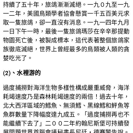
持續了五十年，旅鴿漸漸滅絕。一九０九至一九
一二年，美國鳥類學者協會懸賞一千五百美元求
取一隻旅鴿，卻一直沒有消息。一九一四年九月
一日下午一時，最後一隻旅鴿瑪莎在辛辛那提動
物園死亡後，被製成標本，這代表著整個旅鴿家
族徹底滅絕，世界上曾經最多的鳥類被人類的貪
婪吃光了。
(2)、水裡游的
過度捕撈對海洋生物多樣性構成嚴重威脅，海洋
耗竭速度乃是森林耗竭速度的兩倍！過去十年，
北大西洋區域的鱈魚、無須鱈、黑線鱈和鮃魚等
魚群數量下降幅度達九成五。「過度捕撈再也不
能繼續下去了」二００二年約翰尼斯堡可持續發
展問題世界首腦會議秘書長尼廷‧德賽警告說。