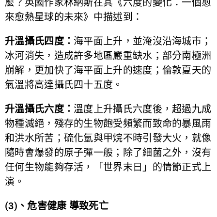
麼？英國作家林納斯在其《六度的變化：一個愈
來愈熱星球的未來》中描述到：
升溫攝氏四度：
海平面上升，並淹沒沿海城市；
冰河消失，造成許多地區嚴重缺水；部分南極洲
崩解，更加快了海平面上升的速度；倫敦夏天的
氣溫將高達攝氏四十五度。
升溫攝氏六度：
溫度上升攝氏六度後，超過九成
物種滅絕，殘存的生物飽受頻繁而致命的暴風雨
和洪水所苦；硫化氫與甲烷不時引發大火，就像
隨時會爆發的原子彈一般；除了細菌之外，沒有
任何生物能夠存活，「世界末日」的情節正式上
演。
(3)、危害健康 導致死亡