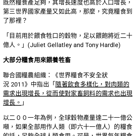
既然糧食產足夠，其增長速度也高於人口增長，
第三世界國家產量又如此高，那麼，究竟糧食到
了那裡？
「目前用於餵食牲口的穀物，足以餵飽將近二十
億人。」(Juliet Gellatley and Tony Hardle)
大部分糧食用來餵養牲畜
聯合國糧農組織：《世界糧食不安全狀
況 2011》中指出「
隨著飲食多樣化，對肉類的
需求出現增長，從而使對家畜飼料的需求也出現
增長。
」
以二００一年為例，全球穀物產量達二十一億公
噸，如果全部用作人類（即六十一億人）的糧食
的話，足夠全球人類食用。可是，世界每年糧食