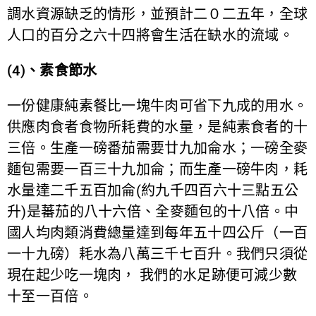
調水資源缺乏的情形，並預計二０二五年，全球
人口的百分之六十四將會生活在缺水的流域。
(4)、素食節水
一份健康純素餐比一塊牛肉可省下九成的用水。
供應肉食者食物所耗費的水量，是純素食者的十
三倍。生產一磅番茄需要廿九加侖水；一磅全麥
麵包需要一百三十九加侖；而生產一磅牛肉，耗
水量達二千五百加侖(約九千四百六十三點五公
升)是蕃茄的八十六倍、全麥麵包的十八倍。中
國人均肉類消費總量達到每年五十四公斤（一百
一十九磅）耗水為八萬三千七百升。我們只須從
現在起少吃一塊肉， 我們的水足跡便可減少數
十至一百倍。