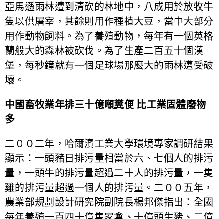
亞馬遜雨林遭到清砍的林地中，八成用於放牧牛
隻以供屠宰，其餘則用作種植大豆，當中大部分
用作動物飼料。為了養殖動物，每年有一個英格
蘭般大的森林被砍伐。為了生產二百五十個漢
堡，每秒鐘就有一個足球場那麼大的雨林遭受破
壞。
中國畜牧業年排三十億噸糞便
比工業固體廢物
多
二００二年，哈爾濱工業大學環境專家調研結果
顯示：一頭豬日排污量相當於六、七個人的排污
量，一頭牛的排污量超過二十人的排污量，一隻
雞的排污量超過一個人的排污量。二００五年，
農業部規劃設計研究院副院長楊邦傑指出：全國
每年養殖一百四十億隻家禽、十億頭生豬、二億