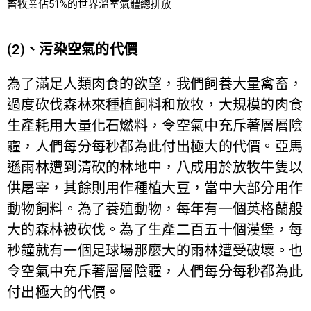
畜牧業佔51%的世界溫室氣體總排放
(2)、污染空氣的代價
為了滿足人類肉食的欲望，我們飼養大量禽畜，
過度砍伐森林來種植飼料和放牧，大規模的肉食
生產耗用大量化石燃料，令空氣中充斥著層層陰
霾，人們每分每秒都為此付出極大的代價。亞馬
遜雨林遭到清砍的林地中，八成用於放牧牛隻以
供屠宰，其餘則用作種植大豆，當中大部分用作
動物飼料。為了養殖動物，每年有一個英格蘭般
大的森林被砍伐。為了生產二百五十個漢堡，每
秒鐘就有一個足球場那麼大的雨林遭受破壞。也
令空氣中充斥著層層陰霾，人們每分每秒都為此
付出極大的代價。