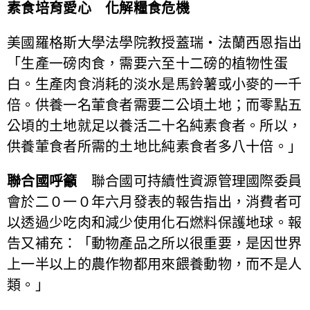
素食培育愛心 化解糧食危機
美國羅格斯大學法學院教授蓋瑞‧法蘭西恩指出
「生產一磅肉食，需要六至十二磅的植物性蛋
白。生產肉食消耗的淡水是馬鈴薯或小麥的一千
倍。供養一名葷食者需要二公頃土地；而零點五
公頃的土地就足以養活二十名純素食者。所以，
供養葷食者所需的土地比純素食者多八十倍。」
聯合國呼籲
聯合國可持續性資源管理國際委員
會於二０一０年六月發表的報告指出，消費者可
以透過少吃肉和減少使用化石燃料保護地球。報
告又補充：「動物產品之所以很重要，是因世界
上一半以上的農作物都用來餵養動物，而不是人
類。」