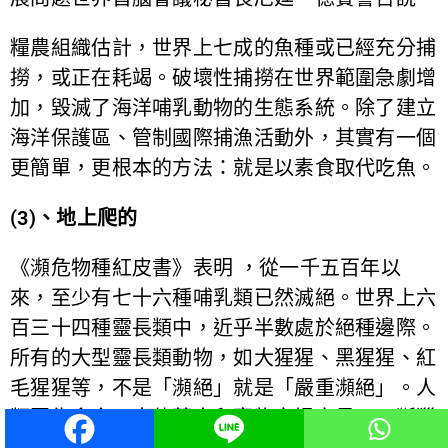
糧農組織估計，世界上七成的魚種或已經充分捕
撈，或正在耗竭。破壞性捕撈在世界範圍急劇增
加，毀滅了海洋哺乳動物的生態系統。除了建立
海洋保護區、管制國際捕漁活動外，其實有一個
更簡單，更根本的方法：就是以素食取代吃魚。
(3)、地上爬的
《瀕危物種紅皮書》表明 ，從一千五百年以
來，至少有七十六種哺乳類已然滅絕。世界上六
百三十四種靈長類中，近乎半數處於絕種邊際。
所有的大型靈長類動物，如大猩猩、黑猩猩、紅
毛猩猩等，不是「瀕絕」就是「嚴重瀕絕」。人
類因為貪食、古傳藥方和寵物市場交易，不斷獵
殺和破壞牠們的棲息地，令陸上動物的數量銳