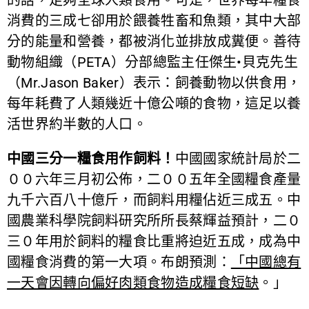
消費的三成七卻用於餵養牲畜和魚類，其中大部
分的能量和營養，都被消化並排放成糞便。善待
動物組織（PETA）分部總監主任傑生•貝克先生
（Mr.Jason Baker）表示：飼養動物以供食用，
每年耗費了人類幾近十億公噸的食物，這足以養
活世界約半數的人口。
中國
三分一糧食用作飼料！
中國國家統計局於二
００六年三月初公佈，二００五年全國糧食產量
九千六百八十億斤，而飼料用糧佔近三成五。中
國農業科學院飼料研究所所長蔡輝益預計，二０
三０年用於飼料的糧食比重將迫近五成，成為中
國糧食消費的第一大項。布朗預測：
「中國總有
一天會因轉向偏好肉類食物造成糧食短缺
。」