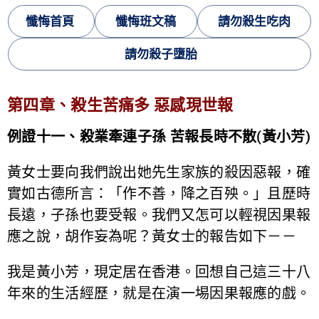
懺悔首頁
懺悔班文稿
請勿殺生吃肉
請勿殺子墮胎
第四章、殺生苦痛多 惡感現世報
例證十一、殺業牽連子孫 苦報長時不散(黃小芳)
黃女士要向我們說出她先生家族的殺因惡報，確
實如古德所言：「作不善，降之百殃。」且歷時
長遠，子孫也要受報。我們又怎可以輕視因果報
應之說，胡作妄為呢？黃女士的報告如下－－
我是黃小芳，現定居在香港。回想自己這三十八
年來的生活經歷，就是在演一埸因果報應的戲。