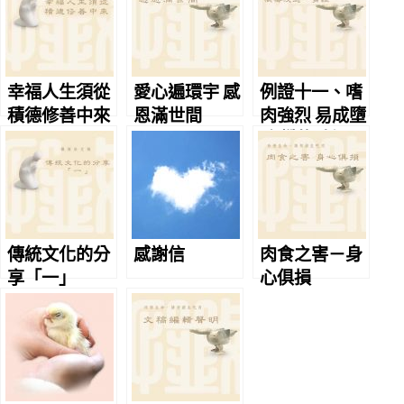
幸福人生須從
愛心遍環宇 感
例證十一、嗜
積德修善中來
恩滿世間
肉強烈 易成墮
胎 懺悔改過一
身輕
傳統文化的分
感謝信
肉食之害－身
享「一」
心俱損