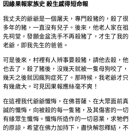
因緣果報家族史 殺生感得短命報
我丈夫的爺爺是一個屠夫，專門殺豬的，殺了很
多年的豬，一直沒有兒子。後來，他老人家在祖
先祠堂，發願金盆洗手不再殺豬了，才生了我的
老爺，即我先生的爸爸。
可是後來，村裡有人辨事要殺豬，請他去殺，他
也去了，殺了豬後，沒幾天就被一隻母狗咬了，
幾天之後就因瘋狗症死了。那時候，我老爺才只
有幾歲大。可見因果報應絲毫不爽！
在這裡我代爺爺懺悔，在佛菩薩、在大眾面前真
誠的懺悔，向被殺的每一隻豬，及其傷害的一切
有緣眾生懺悔。懺悔所造作的一切惡業，求牠們
的原諒，希望在佛力加持下，盡快解怨釋結，不