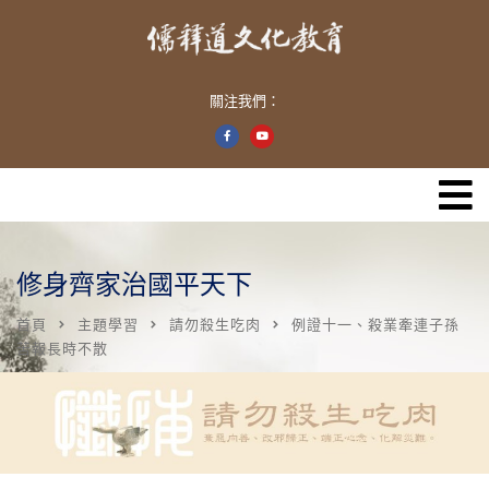
關注我們：
修身齊家治國平天下
首頁
主題學習
請勿殺生吃肉
例證十一、殺業牽連子孫
苦報長時不散