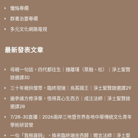
懺悔專欄
群書治要專欄
多元文化網路電視
最新發表文章
母親一句話，四代都往生｜鐘離瑾（景融、松）｜淨土聖賢
錄選譯30
三十年親供僧眾，臨終現瑞｜烏萇國王｜淨土聖賢錄選譯29
遍參諸方修淨業，悟得真心生西方｜成注法師｜淨土聖賢錄
選譯28
7/28‒30直播｜2026兩岸三地暨世界各地中華傳統文化青年
學術研習營
一句「我根器鈍」，換來臨終端坐西歸｜聞言法師｜淨土聖