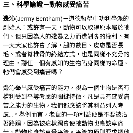
三、科學論證－動物感受痛苦
邊沁
(Jermy Bentham)－道德哲學中功利學派的
創始人：或許有一天，動物可以取得原本屬於牠
們、但只因為人的殘暴之力而遭剝奪的權利。有
一天大家也許會了解，腿的數目、皮膚是否長
毛、或者脊椎骨的終結方式，也是同樣不充分的
理由，聽任一個有感知的生物陷身同樣的命運。
牠們會感受到痛苦嗎？
邊沁舉出感受痛苦的能力，視為一個生物是否有
權利受到平等考慮的關鍵特徵。凡是具有感受痛
苦之能力的生物，我們都應該將其利益列入考
慮…。舉例而言，老鼠的一項利益便是不要被沿
著路踢，因為被這樣踢會使牠動物也應該享痛
苦，動物也應該享受平等。平等的原則要求把他