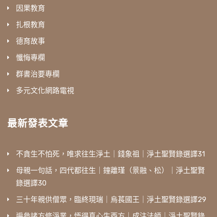
因果教育
扎根教育
德育故事
懺悔專欄
群書治要專欄
多元文化網路電視
最新發表文章
不貪生不怕死，唯求往生淨土｜錢象祖｜淨土聖賢錄選譯31
母親一句話，四代都往生｜鐘離瑾（景融、松）｜淨土聖賢
錄選譯30
三十年親供僧眾，臨終現瑞｜烏萇國王｜淨土聖賢錄選譯29
遍參諸方修淨業，悟得真心生西方｜成注法師｜淨土聖賢錄