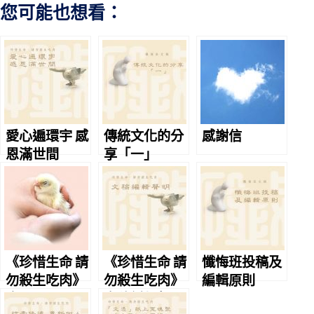
您可能也想看：
愛心遍環宇 感
傳統文化的分
感謝信
恩滿世間
享「一」
《珍惜生命 請
《珍惜生命 請
懺悔班投稿及
勿殺生吃肉》
勿殺生吃肉》
編輯原則
序
文稿編輯聲明