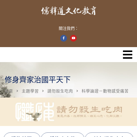
關注我們：
修身齊家治國平天下
首頁
主題學習
請勿殺生吃肉
科學論證－動物感受痛苦