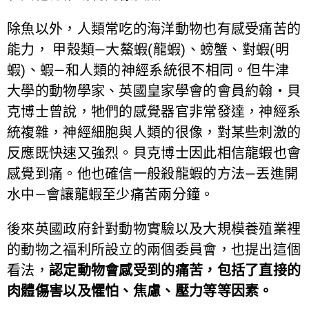
除魚以外，人類常吃的海洋動物也有感受痛苦的
能力， 甲殼類—大鰲蝦(龍蝦)、螃蟹、對蝦(明
蝦)、蝦—和人類的神經系統很不相同。但牛津
大學的動物學家、英國皇家學會的會員約翰‧貝
克博士曾說，牠們的感覺器官非常發達，神經系
統複雜，神經細胞與人類的很像，對某些刺激的
反應既快速又強烈。貝克博士因此相信龍蝦也會
感覺到痛。他也確信一般殺龍蝦的方法—丟進開
水中—會讓龍蝦至少痛苦兩分鐘。
後來英國政府針對動物實驗以及大規模養殖業裡
的動物之福利所設立的兩個委員會，也提出這個
看法，
認定動物會感受到的痛苦，包括了直接的
肉體傷害以及懼怕、焦慮、壓力等等因素。