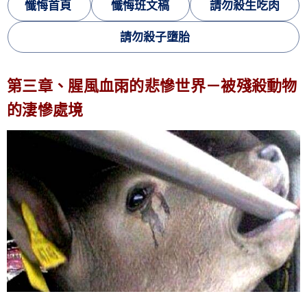
懺悔首頁
懺悔班文稿
請勿殺生吃肉
請勿殺子墮胎
第三章、腥風血雨的悲慘世
界
－被殘殺動物
的淒慘處境