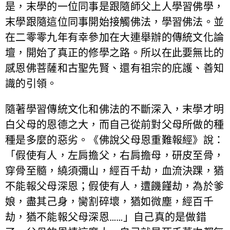
是，末學的一位同事是跟隨師父上人學習佛學，
末學跟隨這位同事開始接觸佛法，學習佛法。並
在二零零九年有幸參加在大連舉辦的傳統文化論
壇，開始了真正的修學之路。所以在此要無比的
感恩佛菩薩和古聖先賢、還有祖宗的庇護、善知
識的引領。
隨著學習傳統文化和佛法的不斷深入，末學才明
白父母的恩德之大，而自己從前對父母所做的種
種是多麼的惡劣。《佛說父母恩重難報經》說：
「假使有人，左肩擔父，右肩擔母，研皮至骨，
穿骨至髓，繞須彌山，經百千劫，血流決踝，猶
不能報父母深恩；假使有人，遭饑饉劫，為於爹
娘，盡其己身，臠割碎壞，猶如微塵，經百千
劫，猶不能報父母深恩……」自己真的是做錯