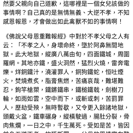
然要父親向自己道歉，這哪裡是一個女兒該做的
事情啊？自己真的是無情無義、大逆不孝，不知
感恩報恩，才會做出如此禽獸不如的事情啊！
《佛說父母恩重難報經》中對於不孝父母之人有
云：「不孝之人，身壞命終，墮於阿鼻無間地
獄。此大地獄，縱廣八萬由旬，四面鐵城，周圍
羅網。其地亦鐵，盛火洞然，猛烈火燒，雷奔電
爍。烊銅鐵汁，澆灌罪人，銅狗鐵蛇，恒吐煙
火，焚燒煮炙，脂膏焦燃，苦痛哀哉，難堪難
忍，鉤竿槍槊，鐵鏘鐵串，鐵槌鐵戟，劍樹刀
輪，如雨如雲，空中而下，或斬或刺，苦罰罪
人，歷劫受殃，無時暫歇，又令更入餘諸地獄，
頭戴火盆，鐵車碾身，縱橫駛過，腸肚分裂，骨
肉焦爛，一日之中，千生萬死。受如是苦，皆因