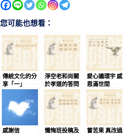
您可能也想看：
傳統文化的分
淨空老和尚關
愛心遍環宇 感
享「一」
於孝道的答問
恩滿世間
感謝信
懺悔班投稿及
嘗苦果 真改過