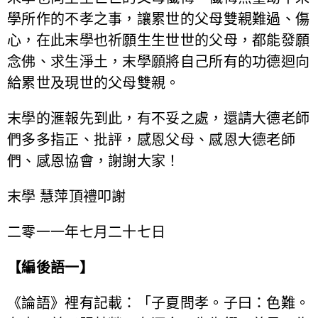
學所作的不孝之事，讓累世的父母雙親難過、傷
心，在此末學也祈願生生世世的父母，都能發願
念佛、求生淨土，末學願將自己所有的功德迴向
給累世及現世的父母雙親。
末學的滙報先到此，有不妥之處，還請大德老師
們多多指正、批評，感恩父母、感恩大德老師
們、感恩協會，謝謝大家！
末學 慧萍頂禮叩謝
二零一一年七月二十七日
【編後語一】
《論語》裡有記載：「子夏問孝。子曰：色難。