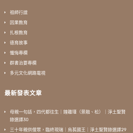
祖師行誼
因果教育
扎根教育
德育故事
懺悔專欄
群書治要專欄
多元文化網路電視
最新發表文章
母親一句話，四代都往生｜鐘離瑾（景融、松）｜淨土聖賢
錄選譯30
三十年親供僧眾，臨終現瑞｜烏萇國王｜淨土聖賢錄選譯29