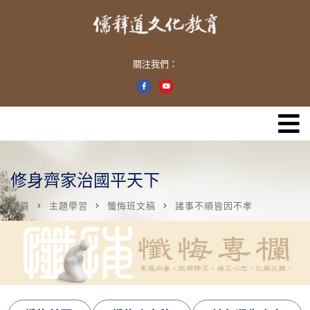
關注我們：
修身齊家治國平天下
首頁
主題學習
懺悔班文稿
諸事不順皆因不孝