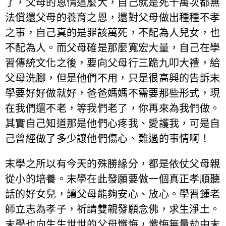
了，父母的恩情這麼大，自己就是死千萬次都無
法償還父母的養育之恩，還對父母做出種種不孝
之事，自己真的是罪該萬死，不配為人兒女，也
不配為人。而父母確是那麼寬宏大量，自己在學
習傳統文化之後，要向父母行三跪九叩大禮，給
父母洗腳，但是他們不用，只是很高興的告訴末
學要好好做就好，爸爸媽媽不需要那些形式，現
在我們還不老，等我們老了，你再來為我們做。
其實自己知道那是他們心疼我、愛護我，可是自
己曾經做了多少讓他們傷心、難過的事情啊！
末學之所以有今天的殊勝緣分，都是依仗父母親
從小的培養。末學在此發願要做一個真正孝順聽
話的好女兒，讓父母能夠安心、放心。學習鍾老
師立志為孝子，祈請雙親發願念佛，求生淨土。
末學也向生生世世的父母懺悔，懺悔無量劫中末