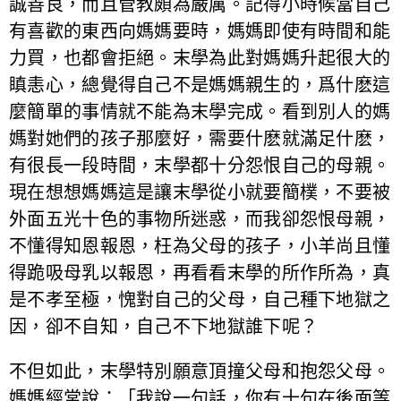
誠善良，而且管教頗為嚴厲。記得小時候當自己
有喜歡的東西向媽媽要時，媽媽即使有時間和能
力買，也都會拒絕。末學為此對媽媽升起很大的
瞋恚心，總覺得自己不是媽媽親生的，爲什麽這
麼簡單的事情就不能為末學完成。看到別人的媽
媽對她們的孩子那麼好，需要什麽就滿足什麽，
有很長一段時間，末學都十分怨恨自己的母親。
現在想想媽媽這是讓末學從小就要簡樸，不要被
外面五光十色的事物所迷惑，而我卻怨恨母親，
不懂得知恩報恩，枉為父母的孩子，小羊尚且懂
得跪吸母乳以報恩，再看看末學的所作所為，真
是不孝至極，愧對自己的父母，自己種下地獄之
因，卻不自知，自己不下地獄誰下呢？
不但如此，末學特別願意頂撞父母和抱怨父母。
媽媽經常說：「我說一句話，你有十句在後面等