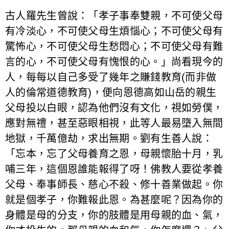
古人羅先生曾說：「孝子事奉雙親，不可使父母
有冷淡心，不可使父母生煩惱心；不可使父母有
驚怖心，不可使父母生愁悶心；不可使父母有難
言的心，不可使父母有愧恨的心。」尚看現今的
人，每每以自己多受了幾年之賺錢教育(而非做
人的倫常道德教育)，便向恩德高如山岳的親生
父母投以白眼，認為他們沒有文化，視如勞僕，
應對無禮，甚至惡眼相視，此等人最易墮入無間
地獄，千萬億劫，求出無期。劉有生善人說：
「忘本，忘了父母養育之恩，母親懷胎十月，乳
哺三年，這個恩誰能報得了呀！佛教人要從孝養
父母、奉事師長、慈心不殺、修十善業做起。你
就是個孝子，你難報此恩。為甚麼呢？因為你的
身體是母的分支，你的肢體是用母親的血、氣，