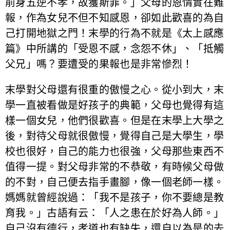
前身五逆不孝，故獲斯罪。」父母的恩情實在難
報，作為女兒不但不知感恩，卻如此歡喜的為自
己打開地獄之門！末學的行為不就是《太上感應
篇》中所講的「受恩不感，念怨不休」、「抵觸
父兄」嗎？要遭受的果報也是非常慘烈！
末學對父母還有很重的傲慢之心。從小到大，末
學一直被看做是好孩子的典範，父母也覺得有這
樣一個女兒，他們很歡喜。但是在末學上大學之
後，對待父母就很傲慢，覺得自己是大學生，學
校也很好，自己的能力也很強，父母那些東西不
值得一提。對父母非常的不恭敬，有時候父母做
的不對，自己便去指手畫腳，像一個老師一樣。
媽媽就曾經說過：「我不是孩子，你不要總是教
育我。」古語有云：「人之患在於好為人師。」
自己沒有德行，孝道也有缺失，還自以為是的去