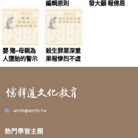
編輯原則
發大願 報佛恩
嬰 殤-母親為
殺生罪業深重
人墮胎的警示
果報慘烈不虛
amtb@amtb.tw
熱門學習主題