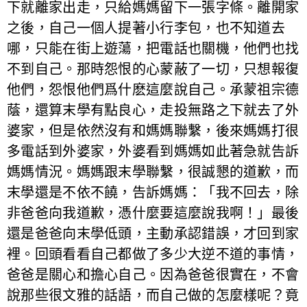
下就離家出走，只給媽媽留下一張字條。離開家
之後，自己一個人提著小行李包，也不知道去
哪，只能在街上遊蕩，把電話也關機，他們也找
不到自己。那時怨恨的心蒙蔽了一切，只想報復
他們，怨恨他們爲什麽這麼說自己。承蒙祖宗德
蔭，還算末學有點良心，走投無路之下就去了外
婆家，但是依然沒有和媽媽聯繫，後來媽媽打很
多電話到外婆家，外婆看到媽媽如此著急就告訴
媽媽情況。媽媽跟末學聯繫，很誠懇的道歉，而
末學還是不依不饒，告訴媽媽：「我不回去，除
非爸爸向我道歉，憑什麼要這麼說我啊！」最後
還是爸爸向末學低頭，主動承認錯誤，才回到家
裡。回頭看看自己都做了多少大逆不道的事情，
爸爸是關心和擔心自己。因為爸爸很實在，不會
說那些很文雅的話語，而自己做的怎麼樣呢？竟