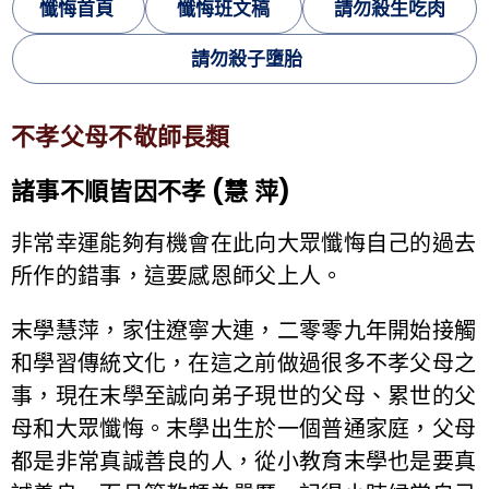
懺悔首頁
懺悔班文稿
請勿殺生吃肉
請勿殺子墮胎
不孝父母不敬師長類
諸事不順皆因不孝 (慧 萍)
非常幸運能夠有機會在此向大眾懺悔自己的過去
所作的錯事，這要感恩師父上人。
末學慧萍，家住遼寧大連，二零零九年開始接觸
和學習傳統文化，在這之前做過很多不孝父母之
事，現在末學至誠向弟子現世的父母、累世的父
母和大眾懺悔。末學出生於一個普通家庭，父母
都是非常真誠善良的人，從小教育末學也是要真