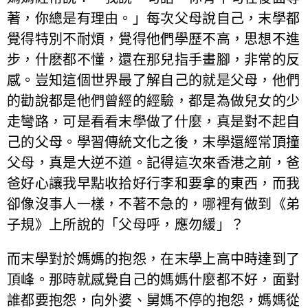
著，你總是有理由。」每次父母說自己，末學都
覺得特別不耐煩，覺得他們學歷不高，思想不進
步，什麽都不懂，還在那兒指手畫腳，非常的反
感。豈知這個世界最了解自己的就是父母，他們
的勸說都是他們曾經的經驗，都是為做兒女的少
走彎路，可是看看末學做了什麼，真是對不起自
己的父母。學習傳統文化之後，末學還經常頂撞
父母，真是大逆不道。記得這次來香港之前，爸
爸好心讓我早點收拾好行李和要拿的東西，而我
卻像沒事人一樣，不著不急的，哪裡有做到《弟
子規》上所說的「父母呼，應勿緩」？
而末學對於媽媽的抱怨，在末學上高中時達到了
頂峰。那時就感覺自己的媽媽什麼都不好，面對
誰都要抱怨，向外婆、舅媽不停的抱怨，媽媽從