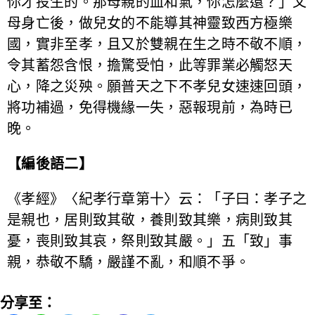
你才投生的。那母親的血和氣，你怎麼還？」父
母身亡後，做兒女的不能導其神靈致西方極樂
國，實非至孝，且又於雙親在生之時不敬不順，
令其蓄怨含恨，擔驚受怕，此等罪業必觸怒天
心，降之災殃。願普天之下不孝兒女速速回頭，
將功補過，免得機緣一失，惡報現前，為時已
晚。
【編後語二】
《孝經》〈紀孝行章第十〉云：「子曰：孝子之
是親也，居則致其敬，養則致其樂，病則致其
憂，喪則致其哀，祭則致其嚴。」五「致」事
親，恭敬不驕，嚴謹不亂，和順不爭。
分享至：