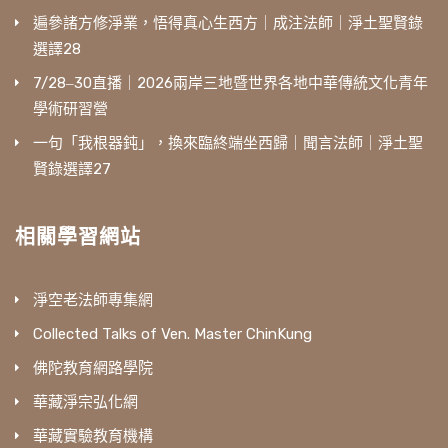
遍參諸方修淨業，悟得真心生西方｜成注法師｜淨土聖賢錄
選譯28
7/28‒30直播｜2026兩岸三地暨世界各地中華傳統文化青年
學術研習營
一句「我根器鈍」，換來臨終端坐西歸｜聞言法師｜淨土聖
賢錄選譯27
相關學習網站
淨空老法師專集網
Collected Talks of Ven. Master ChinKung
佛陀教育網路學院
華藏淨宗弘化網
華藏實驗教育機構