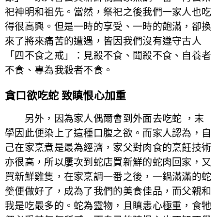
祀神明和祖先。當然，祭祀之後我們一家人也吃
得很高興。但是一時的享受、一時的飽滿，卻換
來了將來痛苦的遭遇，皆因我們沒有遵守古人
「四不食之戒」：見殺不食、聞殺不食、自養者
不食、專為我殺者不食。
貪口欲吃蛇 致瞋恨心加重
另外，因為家人偶爾會到外面去吃蛇 ，末
學因此便染上了這種口腹之欲。而家人認為，自
己在家烹煮是最為經濟，家父對肉食的烹飪技術
亦很高，所以屢次到蛇店買新鮮的蛇肉回家，又
買新鮮雞隻，在家烹調一番之後，一鍋滿滿的蛇
羹便做好了，成為了我們的美食佳品，而父親和
我是吃最多的。蛇為靈物，且瞋恚心極重，食牠