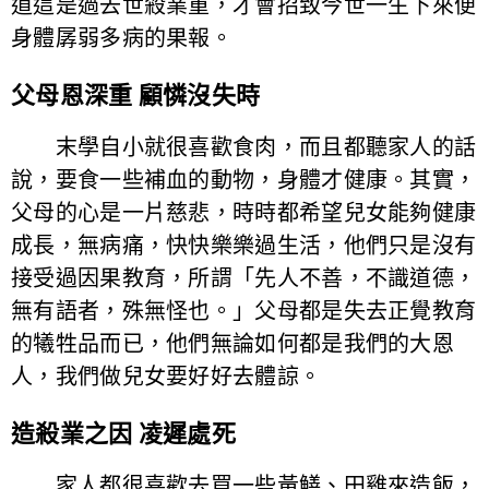
道這是過去世殺業重，才會招致今世一生下來便
身體孱弱多病的果報。
父母恩深重 顧憐沒失時
末學自小就很喜歡食肉，而且都聽家人的話
說，要食一些補血的動物，身體才健康。其實，
父母的心是一片慈悲，時時都希望兒女能夠健康
成長，無病痛，快快樂樂過生活，他們只是沒有
接受過因果教育，所謂「先人不善，不識道德，
無有語者，殊無怪也。」父母都是失去正覺教育
的犧牲品而已，他們無論如何都是我們的大恩
人，我們做兒女要好好去體諒。
造殺業之因 凌遲處死
家人都很喜歡去買一些黃鱔、田雞來造飯，