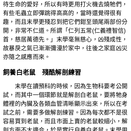
待生命的愛好，所以有時更用打火機去燒牠們，
有些毛蟲立即彈跳得高高的，當時還覺得很有
趣，而且末學更殘忍到把它們鉗至頭尾兩部份分
開，非常不仁道。所謂「仁列五常(仁義禮智信)
首，慈居萬德先。」末學毫無慈心，凶殘成性，
故暴戾之氣已漸漸彌漫於家中，往後之家庭凶災
亦隨之感應而來。
飼養白老鼠 殘酷解剖練習
末學在讀預科的時候，因為生物科要考公開
試，而其中一個環節就是解剖白老鼠，要將牠身
體裡的內臟及各類血管清晰顯示出來，所以在考
試之前，需要多做解剖練習。因為每次都不是很
容易買到老鼠，而且市面上賣的老鼠較細小，解
剖方面不太適合，於是實行自養白老鼠。末學用