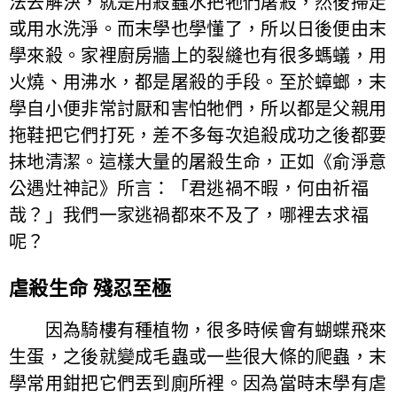
法去解決，就是用殺蟲水把牠們屠殺，然後掃走
或用水洗淨。而末學也學懂了，所以日後便由末
學來殺。家裡廚房牆上的裂縫也有很多螞蟻，用
火燒、用沸水，都是屠殺的手段。至於蟑螂，末
學自小便非常討厭和害怕牠們，所以都是父親用
拖鞋把它們打死，差不多每次追殺成功之後都要
抹地清潔。這樣大量的屠殺生命，正如《俞淨意
公遇灶神記》所言：「君逃禍不暇，何由祈福
哉？」我們一家逃禍都來不及了，哪裡去求福
呢？
虐殺生命 殘忍至極
因為騎樓有種植物，很多時候會有蝴蝶飛來
生蛋，之後就變成毛蟲或一些很大條的爬蟲，末
學常用鉗把它們丟到廁所裡。因為當時末學有虐