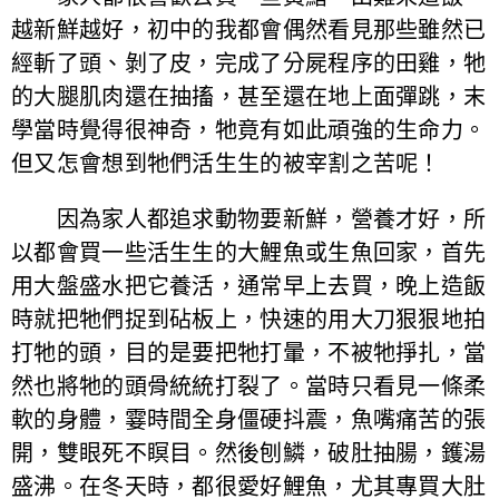
越新鮮越好，初中的我都會偶然看見那些雖然已
經斬了頭、剝了皮，完成了分屍程序的田雞，牠
的大腿肌肉還在抽搐，甚至還在地上面彈跳，末
學當時覺得很神奇，牠竟有如此頑強的生命力。
但又怎會想到牠們活生生的被宰割之苦呢！
因為家人都追求動物要新鮮，營養才好，所
以都會買一些活生生的大鯉魚或生魚回家，首先
用大盤盛水把它養活，通常早上去買，晚上造飯
時就把牠們捉到砧板上，快速的用大刀狠狠地拍
打牠的頭，目的是要把牠打暈，不被牠掙扎，當
然也將牠的頭骨統統打裂了。當時只看見一條柔
軟的身體，霎時間全身僵硬抖震，魚嘴痛苦的張
開，雙眼死不瞑目。然後刨鱗，破肚抽腸，鑊湯
盛沸。在冬天時，都很愛好鯉魚，尤其專買大肚