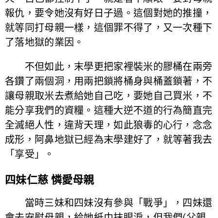
報仇，要令她沒有好日子過。這個對她的推撞，
就等同打母親一樣，這個罪不得了，又一次種下
了落地獄的業因。
不但如此，末學更把家裡裝米的膠桶在兩旁
各鑽了兩個洞，用兩把鎖將桶身與桶蓋鎖著，不
讓母親取米去煮給她自己吃，要她自己買米，不
能分享我們的資糧。這種大逆不道的行為簡直完
全滅絕人性，違背天理，如此狼毒的心行，念念
成形，阿鼻地獄已經為末學建好了，就等著我去
「享受」。
四妹仁慈 憐愛母親
當時三妹和四妹沒有參與「戰爭」，四妹還
會去安慰母親，給她紙巾抹眼淚，但我們(父親