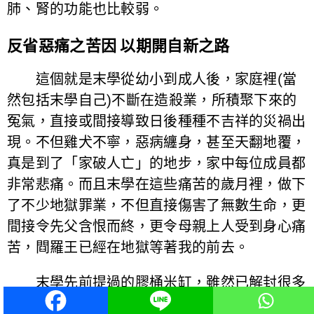
肺、腎的功能也比較弱。
反省惡痛之苦因 以期開自新之路
這個就是末學從幼小到成人後，家庭裡(當
然包括末學自己)不斷在造殺業，所積聚下來的
冤氣，直接或間接導致日後種種不吉祥的災禍出
現。不但雞犬不寧，惡病纏身，甚至天翻地覆，
真是到了「家破人亡」的地步，家中每位成員都
非常悲痛。而且末學在這些痛苦的歲月裡，做下
了不少地獄罪業，不但直接傷害了無數生命，更
間接令先父含恨而終，更令母親上人受到身心痛
苦，閰羅王已經在地獄等著我的前去。
末學先前提過的膠桶米缸，雖然已解封很多
年，但至今仍在家裡盛米，沒有換新。因為末學