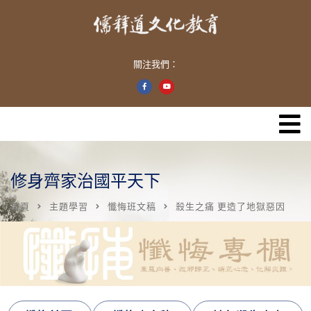
關注我們：
修身齊家治國平天下
首頁
主題學習
懺悔班文稿
殺生之痛 更造了地獄惡因