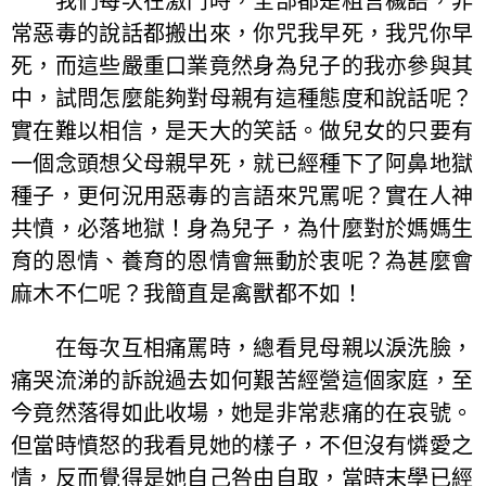
我們每次在激鬥時，全部都是粗言穢語，非
常惡毒的說話都搬出來，你咒我早死，我咒你早
死，而這些嚴重口業竟然身為兒子的我亦參與其
中，試問怎麼能夠對母親有這種態度和說話呢？
實在難以相信，是天大的笑話。做兒女的只要有
一個念頭想父母親早死，就已經種下了阿鼻地獄
種子，更何況用惡毒的言語來咒罵呢？實在人神
共憤，必落地獄！身為兒子，為什麼對於媽媽生
育的恩情、養育的恩情會無動於衷呢？為甚麼會
麻木不仁呢？我簡直是禽獸都不如！
在每次互相痛罵時，總看見母親以淚洗臉，
痛哭流涕的訴說過去如何艱苦經營這個家庭，至
今竟然落得如此收場，她是非常悲痛的在哀號。
但當時憤怒的我看見她的樣子，不但沒有憐愛之
情，反而覺得是她自己咎由自取，當時末學已經