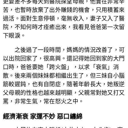
更要差不多每天到醫院探望母親，他實在非常辛
苦，也暫時放棄了出外賺錢的機會，只用積蓄來
過活。面對生意停頓，毫無收入，妻子又入了醫
院，不知何時才痊癒出來，我看見爸爸第一次留
下眼淚。
之後過了一段時間，媽媽的情況改善了，可
以出院回家了，很高興。還記得她回到家的大門
口時，爸爸要她「跨火盤」，以求「衰氣」消
散。後來兩個妹妹都相繼出生了，但三妹自小腦
筋較遲鈍，也有自閉症，隨著年齡長大，她叛逆
父母親的性格也越來越明顯，父親常對她又打又
罵，非常生氣，常在怒火之中。
經濟漸衰 家運不妙 惡口纏綿