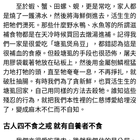
至於蝦、蟹、田螺、蜆，更是常吃，家人都
是燒了一鑊沸水，然後將海鮮倒進去，活生生的
把牠們燙死。那些什麼野水鴨、水魚等的所謂滋
補食物都是在天冷時候買回去燉湯進補。記得我
們一家是很愛吃「塘虱煲烏豆」，都錯認為這是
很補血的食療。但殺塘虱的手段也很恐佈，屠夫
用膠袋載著牠放在砧板上，然後用金屬刨鱗棍猛
力地打牠的頭，直至牠奄奄一息，不再掙扎，就
破肚抽腸。有時我們為了貪新鮮，也買活生生的
塘虱回家，自己用同樣的方法去殺牠。誰知這些
殘忍的行為，就把我們本性裡的仁慈博愛給埋沒
了，變成麻木不仁而不自知。
古人四不食之戒 就有自養者不食