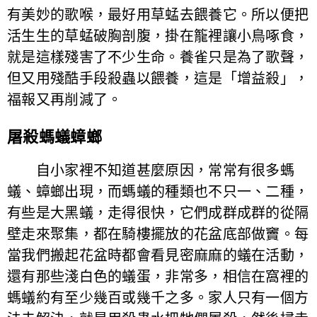
有美妙的歌喉，最好用草蜢去餵養它。所以便把
活生生的草蜢破胸剖腹，掛在籠裡讓小鳥啄食，
就是這樣殘害了不少生命。養雀只是為了歌聲，
但又用殘酷手段殺蟲以餵養，這是「增益殺」，
福報又再削減了。
屠殺螞蟻蟑螂
自小家裡不知道甚麼原因，常常有很多螞
蟻、蟑螂出現，而螞蟻的種類也不只一、二種，
有些是大黑蟻，走得很快，它們成群成群的從隔
壁走來聚集，都在騎樓擺放的花盆底部做竇。每
當我們搬起花盆時都會看見密麻麻的蟻在活動，
還有那些淺白色的蟻蛋，非常多，相信在窩裡的
螞蟻約有至少幾百或幾千之多。家人只有一個方