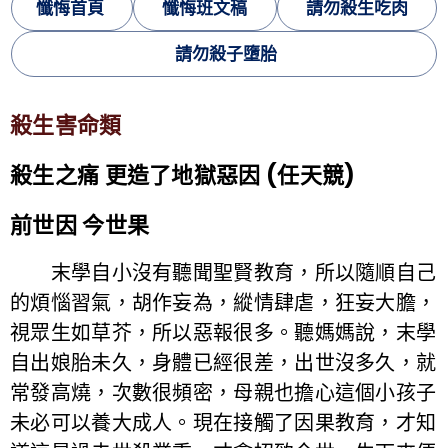
懺悔首頁
懺悔班文稿
請勿殺生吃肉
請勿殺子墮胎
殺生害命類
殺生之痛 更造了地獄惡因 (任天競)
前世因 今世果
末學自小沒有聽聞聖賢教育，所以隨順自己
的煩惱習氣，胡作妄為，縱情肆虐，狂妄大膽，
視眾生如草芥，所以惡報很多。聽媽媽說，末學
自出娘胎未久，身體已經很差，出世沒多久，就
常發高燒，次數很頻密，母親也擔心這個小孩子
未必可以養大成人。現在接觸了因果教育，才知