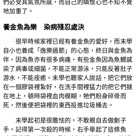
們必受其氣氛所感，而自己的瞋恨心也不知不覺
地加重了。
養金魚為樂 染病殘忍處決
很早時候家裡已經有養金魚的愛好，而末學
自小也養成「逸樂過節」的心態，終日與金魚為
伴。因為魚亦有很多病痛，有些金魚因為魚鰾感
染了病毒或細菌，不能正常游泳，只能反著肚子
游水，不能痊癒。末學也聽家人說話，把它們放
在一個膠袋裡紮好，在洗手間裡猛力的把它們撻
在地上，頓時袋裡血肉模糊，牠們粉身碎骨而
死，然後便把袋裡的東西投進垃圾桶去。
末學起初是很膽怯的，不敢親自去做劊子
手。記得第一次殺的時候，右手舉起了這條魚