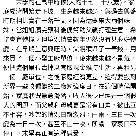
末學約在高中時候(大約十七、十八歲)，家
庭經濟開始走下坡，生意越來越少，與過去興盛
時期相比實在一落千丈。因為還要帶大兩個妹
妹，當姐姐讀完預科後便幫助父親打理生意，希
望會有轉機，但境況持續數年仍然沒有甚麼好轉
變。在早期生意興旺時，父親積聚了一筆錢，用
來買了一個小型工廠單位，後來越來越不景氣，
便把這個單位賣掉以套取現金維持生活，再租另
一個工廠單位。之後家庭經濟更差，迫得要搬到
新界一些較偏僻的工廠勉強度日。在這個時候開
始，家庭狀況急急滑落，收入很少已經是一個很
大的問題，而父親和母親更是常有口角，彼此互
不相容，吵架的情況日趨激烈，由兩、三日一次
變為一日一次，甚至不止一次，所謂「家衰口不
停」，末學真正有這種感受。