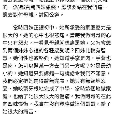
的一派)都責罵四妹愚癡，應該要站在我們這一
邊去對付母親，討回公道。
當時四妹正讀初中，她所承受的家庭壓力是
很大的，她的心中也很悲痛。當時我做阿哥的心
中只有怒火，一看見母親就想痛罵她，又怎會想
到兩個妹妹心裡的各種感受呢？四妹比較有智
慧，她個性也較堅強，她知道手掌是肉，手背也
是肉，怎可以幫某一方去鬥另一方呢？她是最幼
小的，她知道只要講錯一句說話令我們不滿意，
我們必定把她罵得體無完膚，她只有無聲地忍
受，她咬緊牙根地完成了中學。當時這個地獄家
庭，也給了她很大很大的傷痛。我做阿哥的在此
向四妹懺悔，我實在沒有資格做這個哥哥，給了
她很大的痛苦。