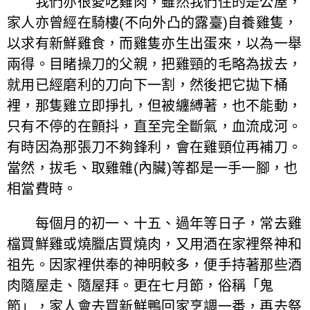
我們亦很愛吃雞肉，雖然我們住的是公屋，
家人亦曾經在騎樓(不向外凸的露臺)自養雞隻，
以求有新鮮雞食，而雞隻亦生出蛋來，以為一舉
兩得。目睹操刀的父親，把雞頸的毛略為拔去，
就用已經磨利的刀向下一割，然後把它拋下桶
裡，那隻雞立即掙扎，但被纏縛著，也不能動，
只有不停的在顫抖，直至完全斷氣，血流成河。
有時因為那張刀不夠鋒利，會在雞頸位再補刀。
當然，拔毛、取雞雜(內臟)等都是一手一腳，也
相當費時。
每個月的初一、十五、過年等日子，常去雞
檔買鮮雞或燒臘店買燒肉，又用酒在家裡祭神和
祖先。因家裡供奉的神明較多，便手持著那些酒
肉隨屋走、隨屋拜。更在七月節，俗稱「鬼
節」，家人會去買新鮮鴨回家烹調一番，再去祭