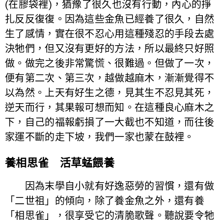
(在膠袋裡)，猶豫了很久也沒有行動，內心的掙
扎反反復復。因為這些金魚已經養了很久，自然
生了感情，實在很不忍心用這種殘忍的手段去處
決牠們，但又沒有更好的方法，所以最終只好照
做。做完之後非常驚慌、很難過。但做了一次，
便有第二次、第三次，越做越麻木，漸漸覺得不
以為然。上天有好生之德，見其生不忍見其死，
逆天而行，其果報可想而知。在這種良心麻木之
下，自己的福報虧損了一大截也不知道，而往後
家運不斷的走下坡，我們一家也蒙在鼓裡。
養相思雀 活草蜢餵養
因為末學自小就有好逸惡勞的習慣，還有做
「二世祖」的傾向，除了養金魚之外，還有養
「相思雀」，很享受它的清脆歌聲。聽說要令牠