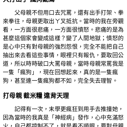
父母親不但用口去咒罵，還有出手打架、拳
來拳往，母親更取出ㄚ叉抵抗。當時的我在旁觀
看，一方面很悲痛，一方面很憤怒。悲痛的是為
甚麼這個家會變成這樣？變了人間地獄；憤怒的
是心中只有對母親的強烈怨恨，完全不能把自己
抽出來去看這些事情，眼裡只有報仇，要取回公
道，所以時時破口大罵母親，當時母親常罵我是
一隻「瘋狗」，現在回想起來，真的是一隻瘋
狗，甚至連一隻瘋狗都不如，完全失去理智。
打母親 截米糧 違背天理
記得有一次，末學更瘋狂到用手去推撞她，
因為當時的我真是「神經病」發作，心中充滿怒
火，自己都控制不了，就是看不順眼，要對母親