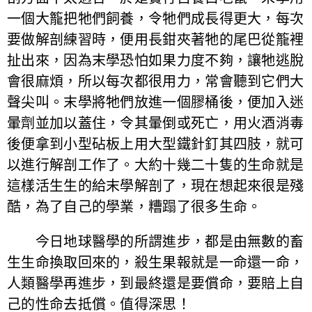
一個大籠把牠們飼養，令牠們成長得更大，每次
要做解剖練習時，便用長鉗夾著牠的尾巴從籠裡
扯出來，因為末學恐怕如果力度不夠，讓牠逃脫
會很麻煩，所以每次都很用力，常會聽到它們大
聲尖叫。末學將牠們放進一個膠桶後，便加入迷
暈劑並加以蓋住，令其暈倒或死亡，用火酒消毒
後便拿到小型砧板上用大型鐵針釘其四肢，就可
以進行解剖工作了。大約十幾二十隻的生命就是
這樣活生生的給末學解剖了，現在想起來很是殘
酷，為了自己的學業，糟蹋了很多生命。
今日地球醫學的所謂進步，都是由無數的畜
生生命換取回來的，殺生果報就是一命還一命，
人類醫學再進步，到最終還是要償命，要賠上自
己的性命去抵償。值得深思！