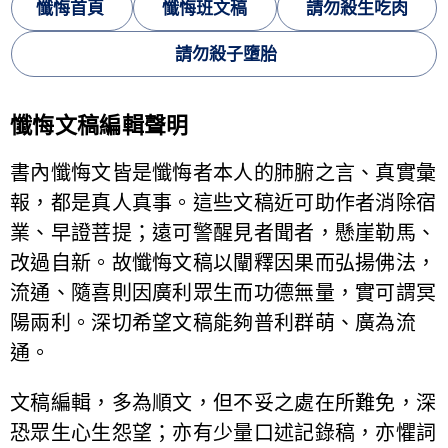
懺悔首頁
懺悔班文稿
請勿殺生吃肉
請勿殺子墮胎
懺悔文稿編輯聲明
書內懺悔文皆是懺悔者本人的肺腑之言、真實彙
報，都是真人真事。這些文稿近可助作者消除宿
業、早證菩提；遠可警醒見者聞者，懸崖勒馬、
改過自新。故懺悔文稿以闡釋因果而弘揚佛法，
流通、隨喜則因廣利眾生而功德無量，實可謂冥
陽兩利。深切希望文稿能夠普利群萌、廣為流
通。
文稿編輯，多為順文，但不妥之處在所難免，深
恐眾生心生怨望；亦有少量口述記錄稿，亦懼詞