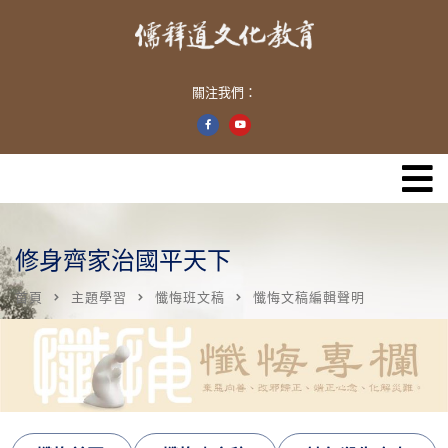
關注我們：
修身齊家治國平天下
首頁
主題學習
懺悔班文稿
懺悔文稿編輯聲明