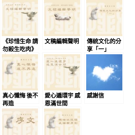
《珍惜生命 請
文稿編輯聲明
傳統文化的分
勿殺生吃肉》
享「一」
文稿編輯聲明
真心懺悔 後不
愛心遍環宇 感
感謝信
再造
恩滿世間