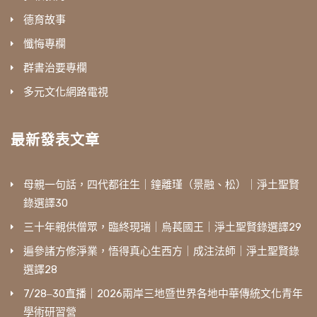
德育故事
懺悔專欄
群書治要專欄
多元文化網路電視
最新發表文章
母親一句話，四代都往生｜鐘離瑾（景融、松）｜淨土聖賢
錄選譯30
三十年親供僧眾，臨終現瑞｜烏萇國王｜淨土聖賢錄選譯29
遍參諸方修淨業，悟得真心生西方｜成注法師｜淨土聖賢錄
選譯28
7/28‒30直播｜2026兩岸三地暨世界各地中華傳統文化青年
學術研習營