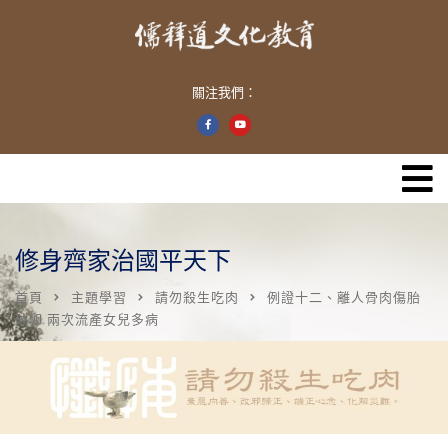
關注我們：
修身齊家治國平天下
首頁
主題學習
請勿殺生吃肉
例證十二、離人骨肉傷胎
破卵 兩次流產女兒多病