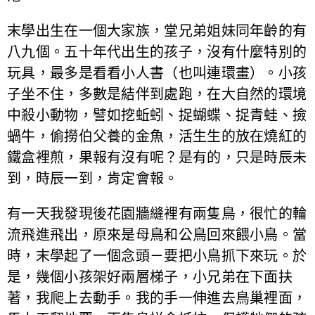
末學出生在一個大家族，堂兄弟姐妹同年齡的有
八九個。五十年代出生的孩子，沒有什麼特別的
玩具，最多是看看小人書（也叫連環畫）。小孩
子坐不住，多數是結伴到處跑，在大自然的環境
中殺小動物，譬如挖蚯蚓、捉蝴蝶、捉青蛙、撿
蝸牛，偷撈伯父養的金魚，活生生的放在燒紅的
鐵盒裡煎，果報有沒有呢？是有的，只是時辰未
到，時辰一到，肯定會報。
有一天我發現後花園牆縫裡有兩隻鳥，很忙的輪
流飛進飛出，原來是母鳥和公鳥回來餵小鳥。當
時，末學起了一個念頭－要把小鳥抓下來玩。於
是，幾個小孩架好兩層梯子，小兄弟在下面扶
著，我爬上去動手。我的手一伸進去鳥巢裡面，