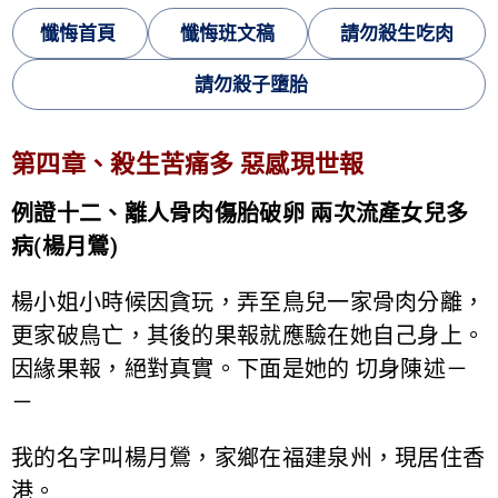
懺悔首頁
懺悔班文稿
請勿殺生吃肉
請勿殺子墮胎
第四章、殺生苦痛多 惡感現世報
例證十二、離人骨肉傷胎破卵 兩次流產女兒多
病(楊月鶯)
楊小姐小時候因貪玩，弄至鳥兒一家骨肉分離，
更家破鳥亡，其後的果報就應驗在她自己身上。
因緣果報，絕對真實。下面是她的 切身陳述－
－
我的名字叫楊月鶯，家鄉在福建泉州，現居住香
港。