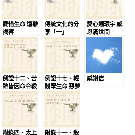
愛惜生命 遠離
傳統文化的分
愛心遍環宇 感
禍害
享「一」
恩滿世間
例證十二、苦
例證十七、輕
感謝信
難皆因命令殺
賤眾生命 惡夢
懺悔轉念溫馨
不退散
來
附錄四、太上
附錄十一、殺