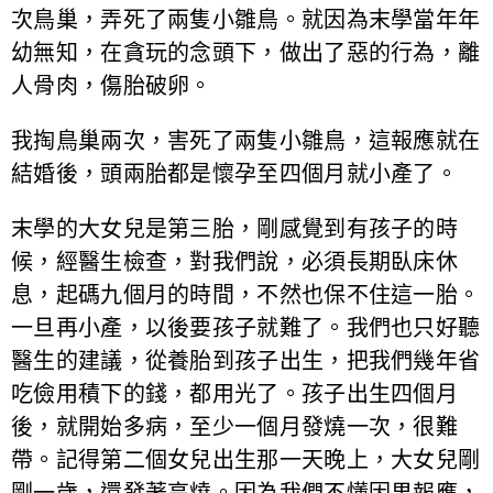
次鳥巢，弄死了兩隻小雛鳥。就因為末學當年年
幼無知，在貪玩的念頭下，做出了惡的行為，離
人骨肉，傷胎破卵。
我掏鳥巢兩次，害死了兩隻小雛鳥，這報應就在
結婚後，頭兩胎都是懷孕至四個月就小產了。
末學的大女兒是第三胎，剛感覺到有孩子的時
候，經醫生檢查，對我們說，必須長期臥床休
息，起碼九個月的時間，不然也保不住這一胎。
一旦再小產，以後要孩子就難了。我們也只好聽
醫生的建議，從養胎到孩子出生，把我們幾年省
吃儉用積下的錢，都用光了。孩子出生四個月
後，就開始多病，至少一個月發燒一次，很難
帶。記得第二個女兒出生那一天晚上，大女兒剛
剛一歲，還發著高燒。因為我們不懂因果報應，