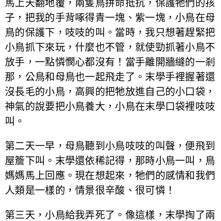
馬上天翻地覆，兩隻鳥拼命抵抗，保護牠們的孩
子，把我的手背啄得青一塊、紫一塊，小鳥在母
鳥的保護下，吱吱的叫。當時，我只想著趕緊把
小鳥抓下來玩，什麼也不管，就使勁抓著小鳥不
放手，一點憐憫心都沒有！當手離開牆縫的一剎
那，公鳥和母鳥也一起飛走了。末學手裡握著還
沒長毛的小鳥，高興的把牠放進自己的小口袋，
神氣的說要把小鳥養大，小鳥在末學口袋裡吱吱
叫。
第二天一早，母鳥聽到小鳥吱吱的叫聲，便飛到
屋簷下叫。末學還依稀記得，那時小鳥一叫，鳥
媽媽馬上回應。現在想起來，牠們的感情和我們
人類是一樣的，情景很辛酸、很可憐！
第三天，小鳥給我弄死了。像這樣，末學掏了兩