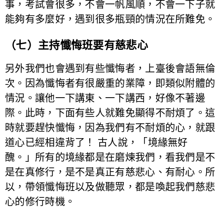
事，考試會很多，不會一帆風順，不會一下子就
能夠有多麼好，遇到很多瓶頸的情況在所難免。
（七）主持懺悔班要有慈悲心
另外我們也會遇到有些懺悔者，上臺後會語無倫
次。因為懺悔者有很嚴重的業障，即類似附體的
情況。讓他一下講東、一下講西，好像不著邊
際。此時，下面有些人就難免顯得不耐煩了。這
時就要趕快懺悔，因為我們有不耐煩的心，就跟
道心已經相違背了！ 古人說，「境緣無好
醜。」所有的境緣都是在磨煉我們，看我們是不
是在真修行，是不是真正有慈悲心、有耐心。所
以，帶領懺悔班以及做聽眾，都是喚起我們慈悲
心的修行時機。