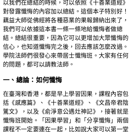
以我們在總結的時候，可以依照《十善業道經》
對發露懺悔的內容加以總結。這個本子特別好！
藕益大師從佛經將各種惡業的果報歸納出來了，
我們可以依據這本書一條一條地給懺悔者做總
結。總結很重要，因為它可以更增加大眾懺悔的
信心，也知道懺悔完之後，回去應該怎麼改過。
學院法師們很發心來帶居士懺悔班。大家有任何
的問題，都可以請教法師。
一、總論：如何懺悔
在臺灣和香港，都是早上學習因果，課程內容包
括《感應篇》、《十善業道經》、《文昌帝君陰
騭文》，以及《俞淨意公遇灶神記》，接著就是
懺悔班開始。「因果學習」和「分享懺悔」兩個
課程不一定要連在一起，比如說大家可以第一堂