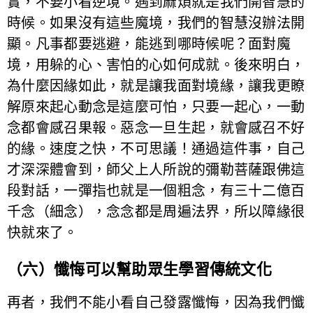
實，不要小看逆境。遇到麻煩就是我們開智慧的
時候。如果沒有這些魔境，我們的智慧沒辦法開
顯。凡事都要逃避，能逃到哪時候呢？面對魔
境，用躲的心、害怕的心如何成就。後來明白，
為什麼因緣如此，就是讓我面對境緣，讓我更瞭
解原來起心動念是這麼可怕，只要一起心，一動
念都會感召果報。惡念一旦生起，就會感召不好
的緣。速度之快，不可思議！通過這件事，自己
才深深體會到，師父上人所說的彌勒菩薩跟佛這
段對話，一彈指也就是一個粗念，有三十二億百
千念（細念），念念都是周遍法界，所以障緣很
快就來了。
（六）懺悔可以幫助眾生學習傳統文化
再者，我們不能小看自己發露懺悔，因為我們懺