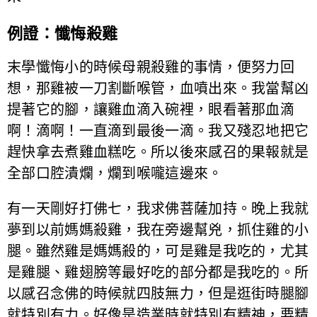
例證：懺悔殺雞
末學懺悔小的時候母親殺雞的事情，便努力回
想，那雞被一刀割斷喉管，血噴出來。我當幫凶
提著它的腳，讓雞血滴入碗裡，眼看著那血滴
啊！滴啊！一直滴到最後一滴。我又殘忍地把它
趕快拿去煮雞血糕吃。所以後來感召的果報就是
全部口腔潰爛，爛到喉嚨這邊來。
有一天剛好打佛七，我求佛菩薩加持。晚上我就
夢到以前媽媽殺雞，我在旁邊幫兇，抓住雞的小
腿。雖然雞是媽媽殺的，可是雞是我吃的，尤其
是雞腿、雞翅膀等最好吃的部分都是我吃的。所
以感召念佛的時候就四肢無力，但是逛街時腿腳
就特別有力。好像是造業時就特別有精神，要精