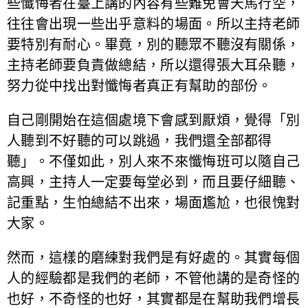
些懺悔者在臺上講的內容有些難免會天馬行空，
往往會出現一些出乎意料的場面。所以主持老師
要特別有耐心。畢竟，別的聽眾不聽沒有關係，
主持老師要負責做總結，所以還得張大耳朵聽，
努力從中找出對懺悔者真正有幫助的部份。
自己剛開始在這個處境下會感到厭煩，覺得「別
人聽到不好聽的可以跳過，我們還全部都得
聽」。不僅如此，別人來不來懺悔班可以隨自己
高興，主持人一定要每堂必到，而且要仔細聽、
記重點，生怕總結不出來，場面尷尬，也很愧對
大家。
然而，這樣的磨練對我們是有好處的。其實每個
人的經驗都是我們的老師，不管他講的是奇怪的
也好，不奇怪的也好，其實都是在幫助我們增長