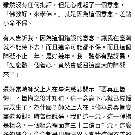
雖然沒有任何批評，但是心裡起了一個意念，
「佛教好，來學佛。」就是因為這個意念，差點
小命不保。
有人告訴我，因為這個錯誤的意念，讓我在臺灣
就不能待下去！而且連命可能都不保。而且這個
障礙不止一年，是好幾年。我一聽都有點訝異，
「怎麼發一個善心，竟然會感召這麼大的障礙
來？」
還好當時師父上人在臺灣慈悲開示「要真正懺
悔」。懺悔之後才知道，這一念高下心就已經惱
害眾生了。為什麼？師父上人在《修華嚴奧旨妄
盡還源觀》時曾經說過，我們這一念，這一彈指
是粗念，一個粗念裡面有三十二億百千念。這麼
多的細念，念念都是周遍法界。當我這個不善的