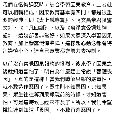
我們在懺悔過惡時，結合學習因果教育，二者就
可以相輔相成。因果教育基本有四門，都是很重
要的經典，即《太上感應篇》、《文昌帝君陰騭
文》、《了凡四訓》，以及《俞淨意公遇灶神
記》。這幾部書非常好，如果大家深入學習因果
教育，加上發露懺悔業障，這樣起心動念都會特
別謹慎小心，連自己意業都會努力去控制。
以前沒有察覺因果報應的慘烈，後來學了因果之
後就知道害怕了。明白為什麼經上常說「菩薩畏
因」。真的是這樣！當我們瞭解果報的嚴重性，
就不敢造作惡因了。眾生則不知畏因，只知畏
果。眾生往往等到果報現前的時候，才知道害
怕，可是這時候已經來不及了。所以，我們希望
懺悔達到知道「畏因」，不敢再造惡因了。