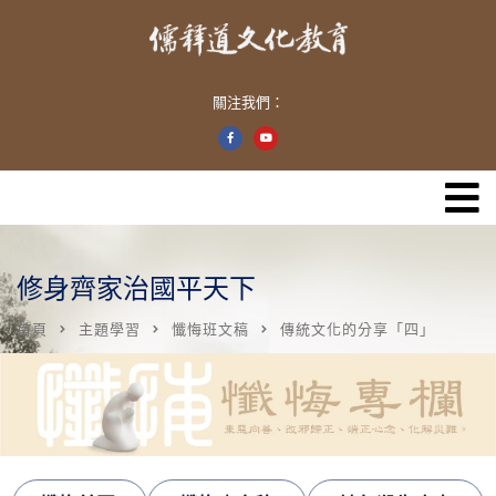
關注我們：
修身齊家治國平天下
首頁
主題學習
懺悔班文稿
傳統文化的分享「四」