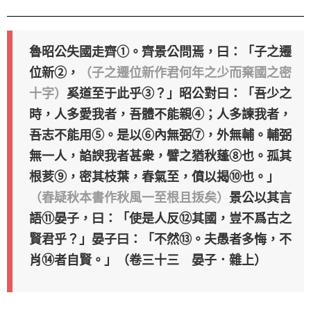
魯昭公失國走齊①。齊景公問焉，曰：「子之遷
位新②，
（子之遷位新作君何年之少而棄國之密
十字）
奚道至于此乎③？」昭公對曰：「吾少之
時，人多愛我者，吾體不能親④；人多諫我者，
吾志不能用⑤。是以⑥內無弼⑦，外無輔。輔弼
無一人，諂諛我者甚衆，譬之猶秋蓬⑧也。孤其
根荄⑨，密其枝葉，春氣至，僨以揭⑩也。」
（春疑秋本書作秋風一至根且㧞矣）
景公以其言
語⑪晏子，曰：「使是人反⑫其國，豈不爲古之
賢君乎？」晏子曰：「不然⑬。夫愚者多悔，不
肖⑭者自賢。」（卷三十三 晏子．雜上）