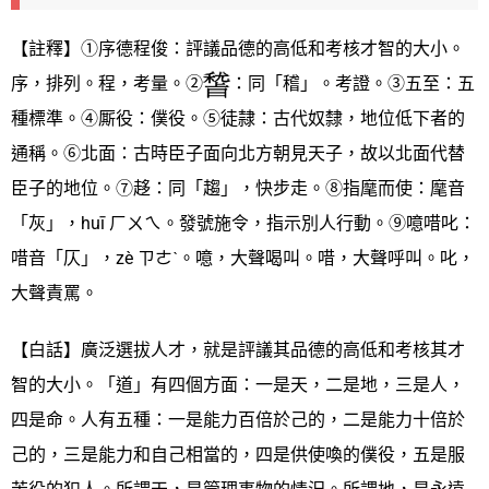
【註釋】①序德程俊：評議品德的高低和考核才智的大小。
序，排列。程，考量。②
：同「稽」。考證。③五至：五
種標準。④厮役：僕役。⑤徒隷：古代奴隸，地位低下者的
通稱。⑥北面：古時臣子面向北方朝見天子，故以北面代替
臣子的地位。⑦趍：同「趨」，快步走。⑧指麾而使：麾音
「灰」，huī ㄏㄨㄟ。發號施令，指示別人行動。⑨噫唶叱：
唶音「仄」，zè ㄗㄜˋ。噫，大聲喝叫。唶，大聲呼叫。叱，
大聲責罵。
【白話】廣泛選拔人才，就是評議其品德的高低和考核其才
智的大小。「道」有四個方面：一是天，二是地，三是人，
四是命。人有五種：一是能力百倍於己的，二是能力十倍於
己的，三是能力和自己相當的，四是供使喚的僕役，五是服