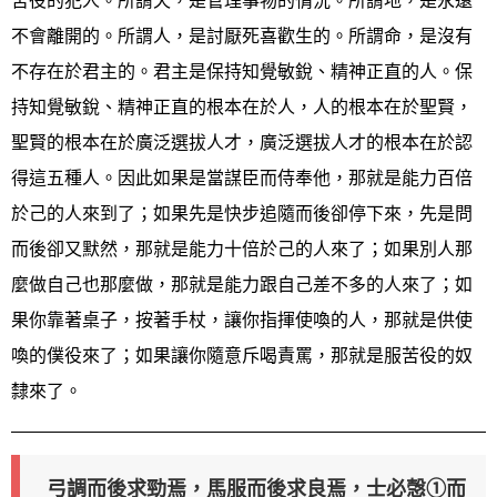
苦役的犯人。所謂天，是管理事物的情況。所謂地，是永遠
不會離開的。所謂人，是討厭死喜歡生的。所謂命，是沒有
不存在於君主的。君主是保持知覺敏銳、精神正直的人。保
持知覺敏銳、精神正直的根本在於人，人的根本在於聖賢，
聖賢的根本在於廣泛選拔人才，廣泛選拔人才的根本在於認
得這五種人。因此如果是當謀臣而侍奉他，那就是能力百倍
於己的人來到了；如果先是快步追隨而後卻停下來，先是問
而後卻又默然，那就是能力十倍於己的人來了；如果別人那
麼做自己也那麼做，那就是能力跟自己差不多的人來了；如
果你靠著桌子，按著手杖，讓你指揮使喚的人，那就是供使
喚的僕役來了；如果讓你隨意斥喝責罵，那就是服苦役的奴
隸來了。
弓調而後求勁焉，馬服而後求良焉，士必愨①而