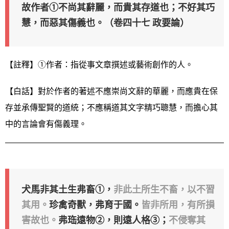
故作者①不尚其辭麗，而貴其存道也；不好其巧
慧，而惡其傷義也。（卷四十七 政要論）
【註釋】①作者：指從事文章撰述或藝術創作的人。
【白話】對於作者的著述不應崇尚文辭的華麗，而應貴在保
存並承傳聖賢的道統；不應稱道其文字精巧聰慧，而擔心其
中的言論會有傷義理。
犬馬非其土生弗畜①，
非此土所生不畜，以不習
其用。
珍禽奇獸，弗育于國。
皆非所用，有所損
害故也。
弗珤遠物②，則遠人格③；
不侵奪其