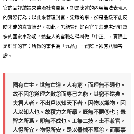
官的品評結論來整治社會風氣，卻是陳述的內容無法表現人
的實際行為；以此來管理封官、定職的事，卻是品級不能反
映才能的真實情況。如此，怎能管理好百官？怎能處理好眾
多的國家事務呢？這些人的官職名稱叫做「中正」，實際上
是奸詐的官；所做的事名為「九品」，實際上卻有八種害
處。
國有亡主，世無亡道。人有窮，而理無不通也。
故不因①道理之數②而專己之能，其窮不遠矣。
夫君人者，不出戶以知天下者，因物以識物，因
人以知人也。故積力之所擧，旣無不勝③也；衆
智之所爲，卽無不成也。工無二技，士不兼官，
人得所宜，物得所安，是以器械不惡④，而職事