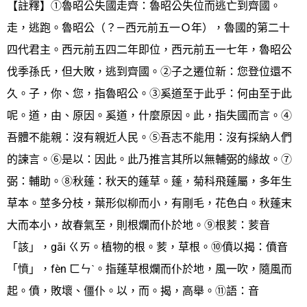
【註釋】①魯昭公失國走齊：魯昭公失位而逃亡到齊國。
走，逃跑。魯昭公（？—西元前五一Ｏ年），魯國的第二十
四代君主。西元前五四二年即位，西元前五一七年，魯昭公
伐季孫氏，但大敗，逃到齊國。②子之遷位新：您登位還不
久。子，你、您，指魯昭公。③奚道至于此乎：何由至于此
呢。道，由、原因。奚道，什麼原因。此，指失國而言。④
吾體不能親：沒有親近人民。⑤吾志不能用：沒有採納人們
的諫言。⑥是以：因此。此乃推言其所以無輔弼的緣故。⑦
弼：輔助。⑧秋蓬：秋天的蓬草。蓬，菊科飛蓬屬，多年生
草本。莖多分枝，葉形似柳而小，有剛毛，花色白。秋蓬末
大而本小，故春氣至，則根爛而仆於地。⑨根荄：荄音
「該」，gāi ㄍㄞ。植物的根。荄，草根。⑩僨以揭：僨音
「憤」，fèn ㄈㄣˋ。指蓬草根爛而仆於地，風一吹，隨風而
起。僨，敗壞、僵仆。以，而。揭，高舉。⑪語：音