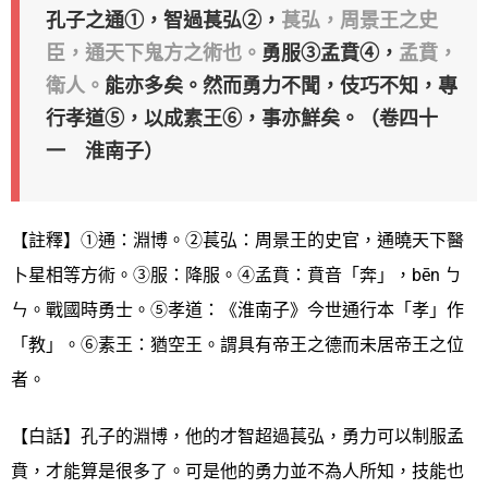
孔子之通①，智過萇弘②，
萇弘，周景王之史
臣，通天下鬼方之術也。
勇服③孟賁④，
孟賁，
衛人。
能亦多矣。然而勇力不聞，伎巧不知，專
行孝道⑤，以成素王⑥，事亦鮮矣。（卷四十
一 淮南子）
【註釋】①通：淵博。②萇弘：周景王的史官，通曉天下醫
卜星相等方術。③服：降服。④孟賁：賁音「奔」，bēn ㄅ
ㄣ。戰國時勇士。⑤孝道：《淮南子》今世通行本「孝」作
「教」。⑥素王：猶空王。謂具有帝王之德而未居帝王之位
者。
【白話】孔子的淵博，他的才智超過萇弘，勇力可以制服孟
賁，才能算是很多了。可是他的勇力並不為人所知，技能也