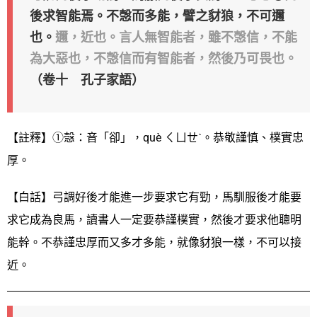
後求智能焉。不愨而多能，譬之豺狼，不可邇
也。
邇，近也。言人無智能者，雖不愨信，不能
為大惡也，不愨信而有智能者，然後乃可畏也。
（卷十 孔子家語）
【註釋】①愨：音「卻」，què ㄑㄩㄝˋ。恭敬謹慎、樸實忠
厚。
【白話】弓調好後才能進一步要求它有勁，馬馴服後才能要
求它成為良馬，讀書人一定要恭謹樸實，然後才要求他聰明
能幹。不恭謹忠厚而又多才多能，就像豺狼一樣，不可以接
近。