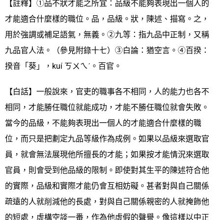
【註釋】①品不狀才能之所宜：品級不能夠表現出一個人的
才能適合什麼樣的職位。品，品級。狀，陳述、描寫。之，
用於強調或補足語氣，無義。②九等：指九品中正制，又稱
九品官人法。（參見附錄十七）③白論：猶空言。④百揆：
揆音「葵」，kuí ㄎㄨㄟˊ。百官。
【白話】一般說來，官吏的職事各不相同，人的能力也各不
相同，才能勝任職位就能成功，才能不勝任職位就會失敗。
當今的品級，不能夠表現出一個人的才能適合什麼樣的職
位，而只是把劃定九品等級作為成例。如果以品級來選取官
員，就會無法展現他所擅長的才能；如果按才能情況來選取
官員，則會受到他品級的限制。即使對其生平的陳述符合他
的實際，品級和實際才能仍會互相妨礙。甚者對與自己關係
疏遠的人就削減他的長處，對與自己關係親密的人就掩飾他
的短處，虛構空談一番，作為他虛假的聲譽。像這樣以中正