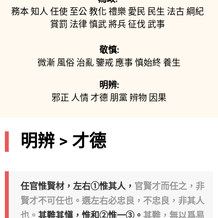
務本
知人
任使
至公
教化
禮樂
愛民
民生
法古
綱紀
賞罰
法律
慎武
將兵
征伐
武事
敬慎:
微漸
風俗
治亂
鑒戒
應事
慎始終
養生
明辨:
邪正
人情
才德
朋黨
辨物
因果
明辨 > 才德
任官惟賢材，左右①惟其人，
官賢才而任之，非
賢才不可任也。選左右必忠良，不忠良，非其人
也。
其難其愼，惟和②惟一③。
其難，無以爲易