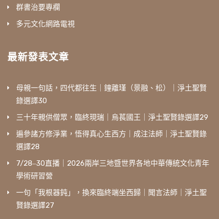
群書治要專欄
多元文化網路電視
最新發表文章
母親一句話，四代都往生｜鐘離瑾（景融、松）｜淨土聖賢
錄選譯30
三十年親供僧眾，臨終現瑞｜烏萇國王｜淨土聖賢錄選譯29
遍參諸方修淨業，悟得真心生西方｜成注法師｜淨土聖賢錄
選譯28
7/28‒30直播｜2026兩岸三地暨世界各地中華傳統文化青年
學術研習營
一句「我根器鈍」，換來臨終端坐西歸｜聞言法師｜淨土聖
賢錄選譯27