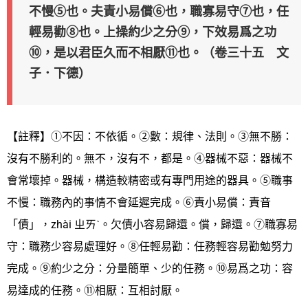
不慢⑤也。夫責小易償⑥也，職寡易守⑦也，任
輕易勸⑧也。上操約少之分⑨，下效易爲之功
⑩，是以君臣久而不相厭⑪也。（卷三十五 文
子．下德）
【註釋】①不因：不依循。②數：規律、法則。③無不勝：
沒有不勝利的。無不，沒有不，都是。④器械不惡：器械不
會常壞掉。器械，構造較精密或有專門用途的器具。⑤職事
不慢：職務內的事情不會延遲完成。⑥責小易償：責音
「債」，zhài ㄓㄞˋ。欠債小容易歸還。償，歸還。⑦職寡易
守：職務少容易處理好。⑧任輕易勸：任務輕容易勸勉努力
完成。⑨約少之分：分量簡單、少的任務。⑩易爲之功：容
易達成的任務。⑪相厭：互相討厭。