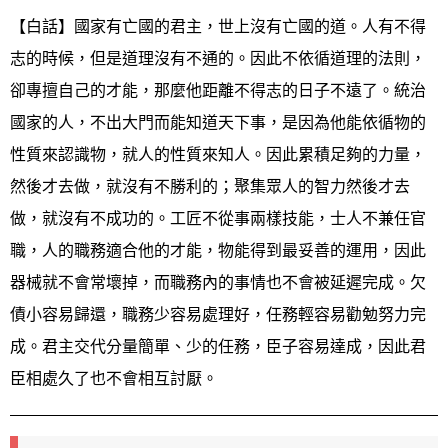
【白話】國家有亡國的君主，世上沒有亡國的道。人有不得
志的時候，但是道理沒有不通的。因此不依循道理的法則，
卻專擅自己的才能，那麼他距離不得志的日子不遠了。統治
國家的人，不出大門而能知道天下事，是因為他能依循物的
性質來認識物，就人的性質來知人。因此累積足夠的力量，
然後才去做，就沒有不勝利的；聚集眾人的智力然後才去
做，就沒有不成功的。工匠不從事兩樣技能，士人不兼任官
職，人的職務適合他的才能，物能得到最妥善的運用，因此
器械就不會常壞掉，而職務內的事情也不會被延遲完成。欠
債小容易歸還，職務少容易處理好，任務輕容易勸勉努力完
成。君主交代分量簡單、少的任務，臣子容易達成，因此君
臣相處久了也不會相互討厭。