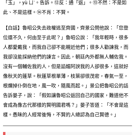
「玉」，yù ㄩˋ。告訴。⑫反：通「返」。⑬不然：不是如
此、不是這樣。⑭不肖：不賢。
【白話】魯昭公失去政權逃至齊國，齊景公問他說：「您登
位還不久，何由至于此呢？」魯昭公說：「我年輕時，很多
人都愛戴我，而我自己卻不能親近他們；很多人勸諫我，而
我卻沒能採納他們的諫言。因此，朝廷內外都無人輔佐我。
沒有一個輔佐我的人，但是諂媚阿諛我的人卻很多，這就好
像秋天的蓬草。秋蓬草根單薄，枝葉卻很茂密，春氣一至，
根爛掉仆倒在地，風一吹，隨風而起。」景公把魯昭公的話
告訴晏子，說：「假如讓魯昭公返回自己的國家，難道他不
會成為像古代那樣的賢明國君嗎？」晏子答道：「不會是這
樣。愚昧的人經常後悔，不賢的人總認為自己賢德。」