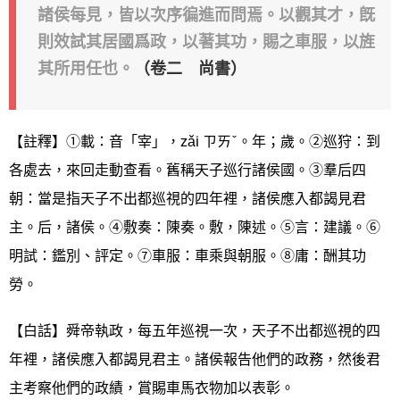
諸侯每見，皆以次序徧進而問焉。以觀其才，旣
則效試其居國爲政，以著其功，賜之車服，以旌
其所用任也。
（卷二 尚書）
【註釋】①載：音「宰」，zǎi ㄗㄞˇ。年；歲。②巡狩：到
各處去，來回走動查看。舊稱天子巡行諸侯國。③羣后四
朝：當是指天子不出都巡視的四年裡，諸侯應入都謁見君
主。后，諸侯。④敷奏：陳奏。敷，陳述。⑤言：建議。⑥
明試：鑑別、評定。⑦車服：車乘與朝服。⑧庸：酬其功
勞。
【白話】舜帝執政，每五年巡視一次，天子不出都巡視的四
年裡，諸侯應入都謁見君主。諸侯報告他們的政務，然後君
主考察他們的政績，賞賜車馬衣物加以表彰。