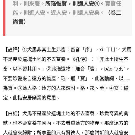
利，則來服。
所珤惟賢，則邇人安④。
寶賢任
能，則近人安。近人安，則遠人安矣。
（卷二
尚書）
【註釋】①犬馬非其土生弗畜：畜音「序」，xù ㄒㄩˋ。犬馬
不是產於這塊土地的不去畜養。《孔傳》：「非此土所生不
畜，以不習其用。」②弗珤遠物：珤音「寶」，bǎo ㄅㄠˇ。
不要珍愛來自遠方的物產。珤，通「寶」，此當動詞，以……
為寶。③遠人格：遠方的人來歸附。格，來、至。④安：穩
定，此指安居樂業的意思。
【白話】犬馬不是產於這塊土地的不去畜養，珍貴奇異的禽
獸，也不要畜養在國內。不去看重遠方的物產，那麼遠方的
人就會來歸附；所尊重的只有賢德人，那麼附近的人就會安