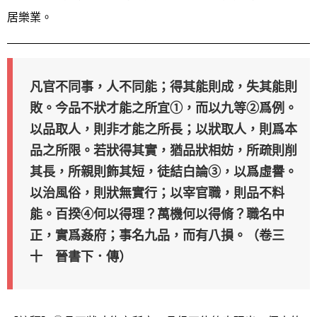
居樂業。
凡官不同事，人不同能；得其能則成，失其能則
敗。今品不狀才能之所宜①，而以九等②爲例。
以品取人，則非才能之所長；以狀取人，則爲本
品之所限。若狀得其實，猶品狀相妨，所疏則削
其長，所親則飾其短，徒結白論③，以爲虛譽。
以治風俗，則狀無實行；以宰官職，則品不料
能。百揆④何以得理？萬機何以得脩？職名中
正，實爲姦府；事名九品，而有八損。（卷三
十 晉書下．傳）