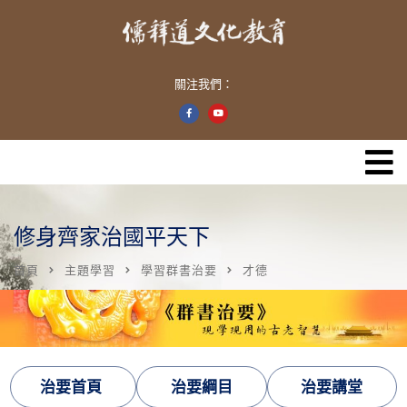
關注我們：
修身齊家治國平天下
首頁
主題學習
學習群書治要
才德
治要首頁
治要綱目
治要講堂