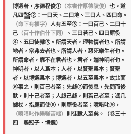
博選者，序德程俊①
（本書作厚德陵俊）
也。道
凡四
②：一曰天、二曰地、三曰人、四曰命。
（命下有權字）
人有五至③：一曰百己、二曰十
己
（百十作伯什下同）
、三曰若己、四曰厮役
④、五曰徒隷⑤。所謂天者，理物情者也。所謂
地者，常弗去者也。所謂人者，惡死樂生者也。
所謂命者，靡不在君者也。君者，端神明者也。
神明者，以人爲本；人者，以賢聖爲本；賢聖
者，以博選爲本；博選者，以五至爲本。故北面
⑥事之，則百己者至；先趍⑦而後息，先問而後
默，則十己者至；人趍己趍，則若己者至；馮几
據杖，指麾而使⑧，則厮役者至；噫唶叱⑨，
（噫唶叱作樂嗟苦咄）
則徒隷人至矣。（卷三十
四 鶡冠子．博選）