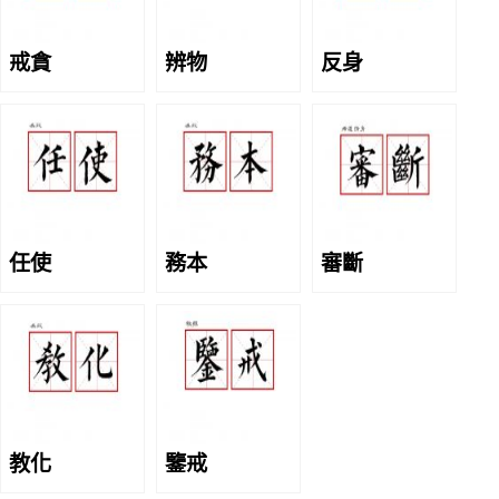
戒貪
辨物
反身
任使
務本
審斷
教化
鑒戒