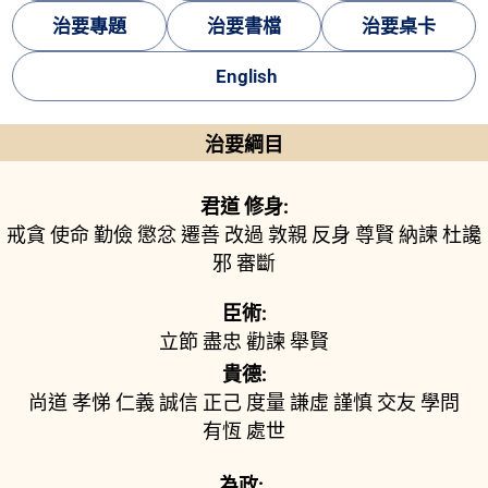
治要專題
治要書檔
治要桌卡
English
治要綱目
君道 修身:
戒貪
使命
勤儉
懲忿
遷善
改過
敦親
反身
尊賢
納諫
杜讒
邪
審斷
臣術:
立節
盡忠
勸諫
舉賢
貴德:
尚道
孝悌
仁義
誠信
正己
度量
謙虛
謹慎
交友
學問
有恆
處世
為政: