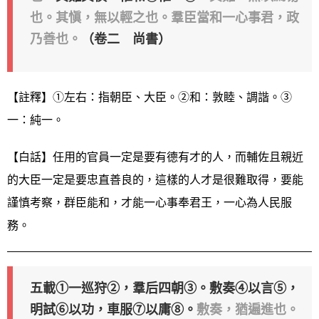
也。其愼，無以輕之也。羣臣當和一心事君，政
乃善也。
（卷二 尚書）
【註釋】①左右：指朝臣、大臣。②和：敦睦、調諧。③
一：純一。
【白話】任用的官員一定是要有德有才的人，而輔佐且親近
的大臣一定是要忠直善良的，這樣的人才是很難取得，要能
謹慎考察，群臣能和，才能一心事奉君王，一心為人民服
務。
五載①一巡狩②，羣后四朝③。敷奏④以言⑤，
明試⑥以功，車服⑦以庸⑧。
敷奏，猶遍進也。